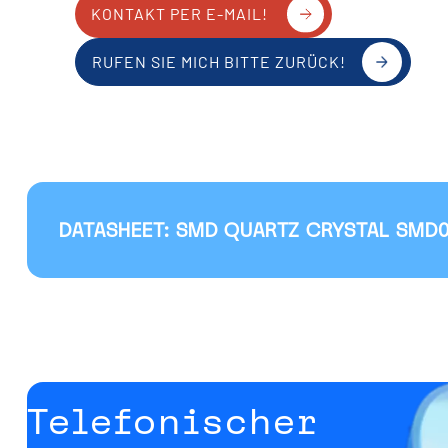
KONTAKT PER E-MAIL!
RUFEN SIE MICH BITTE ZURÜCK!
DATASHEET: SMD QUARTZ CRYSTAL SMD
Telefonischer