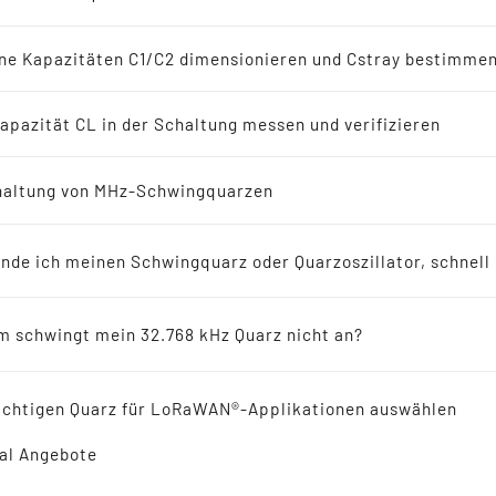
-Oszillatoren
en
ne Kapazitäten C1/C2 dimensionieren und Cstray bestimme
8 kHz Lösungen
apazität CL in der Schaltung messen und verifizieren
erichte
altung von MHz-Schwingquarzen
SMD QUARZ 3,2 x 2,5 m
ellers empfohlen für Neuentwicklungen
40.0 MHz FÜR ULTRASC
inde ich meinen Schwingquarz oder Quarzoszillator, schnell
ikresonatoren
 schwingt mein 32.768 kHz Quarz nicht an?
 Reference
ichtigen Quarz für LoRaWAN®-Applikationen auswählen
al Angebote