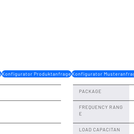
n
Konfigurator Produktanfrage
Konfigurator Musteranfra
PACKAGE
FREQUENCY RANG
E
LOAD CAPACITAN