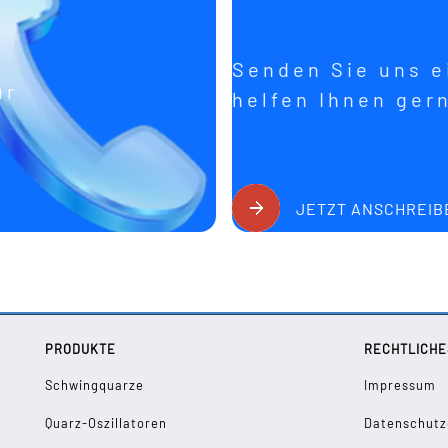
Senden Sie uns ei
ür
helfen Ihnen ger
JETZT ANSCHREIB
PRODUKTE
RECHTLICHE
Schwingquarze
Impressum
Quarz-Oszillatoren
Datenschutz