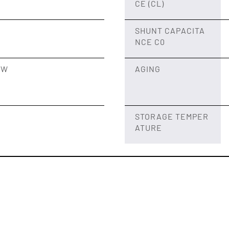
CE (CL)
SHUNT CAPACITA
NCE C0
μW
AGING
STORAGE TEMPER
ATURE