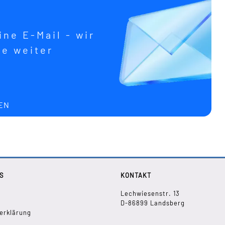
ne E-Mail - wir
ne weiter
EN
S
KONTAKT
Lechwiesenstr. 13
D-86899 Landsberg
erklärung