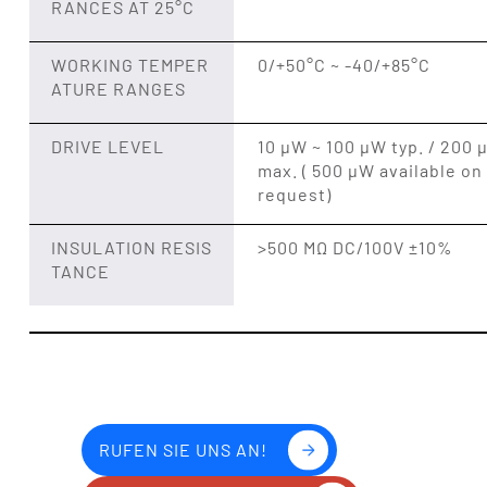
RANCES AT 25°C
WORKING TEMPER
0/+50°C ~ -40/+85°C
ATURE RANGES
DRIVE LEVEL
10 μW ~ 100 μW typ. / 200 
max. ( 500 μW available on
request)
INSULATION RESIS
>500 MΩ DC/100V ±10%
TANCE
RUFEN SIE UNS AN!