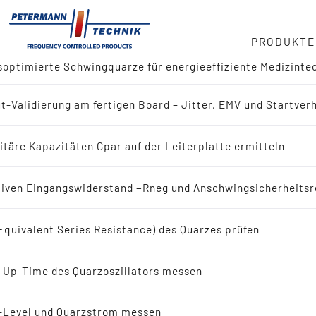
PRODUKTE
optimierte Schwingquarze für energieeffiziente Medizinte
ger
t-Validierung am fertigen Board – Jitter, EMV und Startver
ktübersicht
duct
itäre Kapazitäten Cpar auf der Leiterplatte ermitteln
 nach Referenz-Design (IC-Hersteller)
in
iven Eingangswiderstand −Rneg und Anschwingsicherheitsr
 nach Applikation
Equivalent Series Resistance) des Quarzes prüfen
eit
ingquarze
-Up-Time des Quarzoszillators messen
bote
Schwingquarze
-Level und Quarzstrom messen