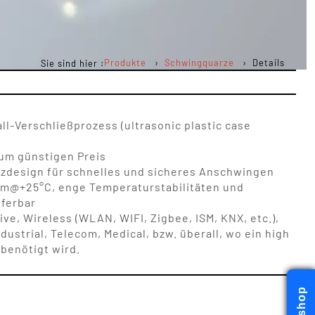
Produkte
Schwingquarze
Details
Sie sind hier :
ll-Verschließprozess (ultrasonic plastic case
zum günstigen Preis
zdesign für schnelles und sicheres Anschwingen
pm@+25°C, enge Temperaturstabilitäten und
eferbar
ve, Wireless (WLAN, WIFI, Zigbee, ISM, KNX, etc.),
ustrial, Telecom, Medical, bzw. überall, wo ein high
 benötigt wird.
Webshop