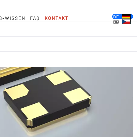
DE
S-WISSEN
FAQ
KONTAKT
EN
FR
ES
PL
IT
NL
HU
CS