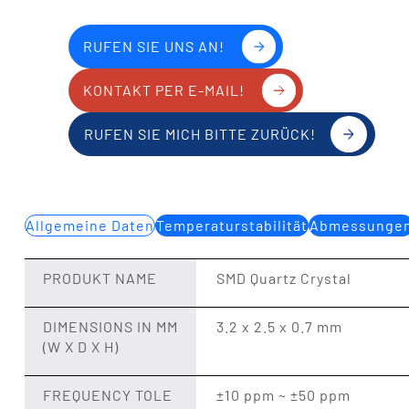
RUFEN SIE UNS AN!
KONTAKT PER E-MAIL!
RUFEN SIE MICH BITTE ZURÜCK!
Allgemeine Daten
Temperaturstabilität
Abmessunge
PRODUKT NAME
SMD Quartz Crystal
DIMENSIONS IN MM
3.2 x 2.5 x 0.7 mm
(W X D X H)
FREQUENCY TOLE
±10 ppm ~ ±50 ppm