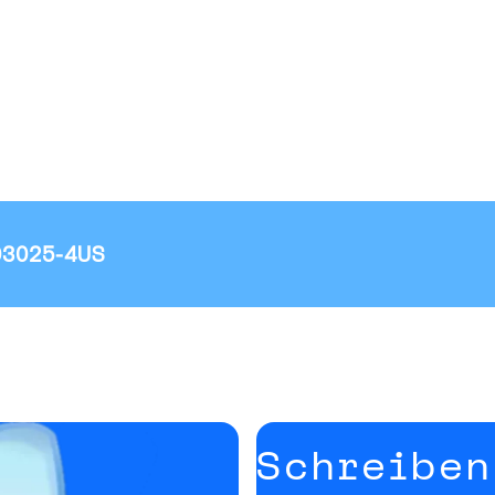
03025-4US
Schreiben