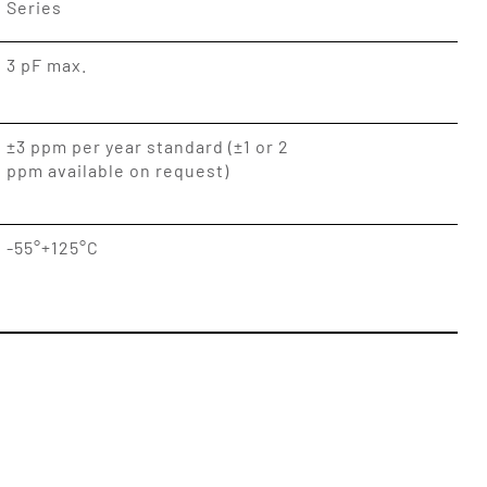
Series
3 pF max.
±3 ppm per year standard (±1 or 2
ppm available on request)
-55°+125°C