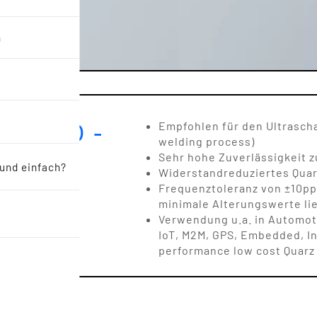
n
m 12.0 -
Empfohlen für den Ultrascha
welding process)
HALL
Sehr hohe Zuverlässigkeit 
 und einfach?
Widerstandreduziertes Quar
Frequenztoleranz von ±10p
minimale Alterungswerte li
Verwendung u.a. in Automoti
IoT, M2M, GPS, Embedded, Ind
performance low cost Quarz