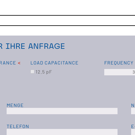
 IHRE ANFRAGE
ERANCE
LOAD CAPACITANCE
FREQUENCY
12.5 pF
MENGE
N
TELEFON
E