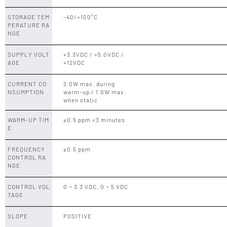
STORAGE TEM
-40/+100°C
PERATURE RA
NGE
SUPPLY VOLT
+3.3VDC / +5.0VDC /
AGE
+12VDC
CURRENT CO
2.0W max. during
NSUMPTION
warm-up / 1.0W max.
when static
WARM-UP TIM
±0.5 ppm <3 minutes
E
FREQUENCY
±0.5 ppm
CONTROL RA
NGE
CONTROL VOL
0 ~ 3.3 VDC, 0 ~ 5 VDC
TAGE
SLOPE
POSITIVE