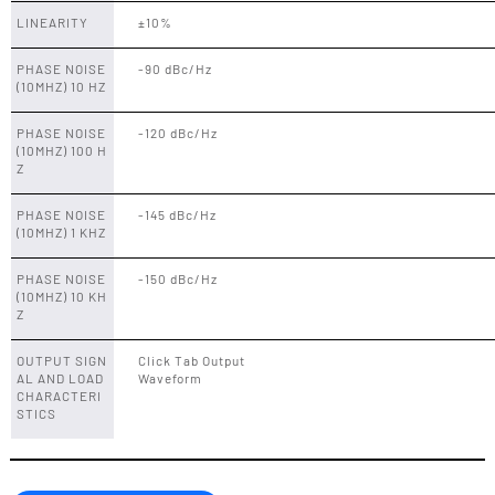
LINEARITY
±10%
PHASE NOISE
-90 dBc/Hz
(10MHZ) 10 HZ
PHASE NOISE
-120 dBc/Hz
(10MHZ) 100 H
Z
PHASE NOISE
-145 dBc/Hz
(10MHZ) 1 KHZ
PHASE NOISE
-150 dBc/Hz
(10MHZ) 10 KH
Z
OUTPUT SIGN
Click Tab Output
AL AND LOAD
Waveform
CHARACTERI
STICS