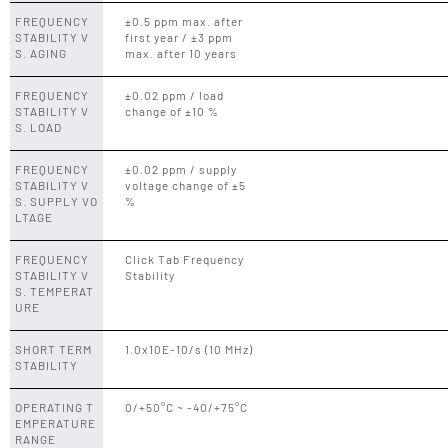
FREQUENCY
±0.5 ppm max. after
STABILITY V
first year / ±3 ppm
S. AGING
max. after 10 years
FREQUENCY
±0.02 ppm / load
STABILITY V
change of ±10 %
S. LOAD
FREQUENCY
±0.02 ppm / supply
STABILITY V
voltage change of ±5
S. SUPPLY VO
%
LTAGE
FREQUENCY
Click Tab Frequency
STABILITY V
Stability
S. TEMPERAT
URE
SHORT TERM
1.0x10E-10/s (10 MHz)
STABILITY
OPERATING T
0/+50°C ~ -40/+75°C
EMPERATURE
RANGE