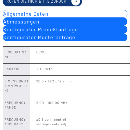
RUFEN SIE MICH BITTE ZURÜCK!
Allgemeine Daten
Abmessungen
Konfigurator Produktanfrage
Konfigurator Musteranfrage
PRODUKT NA
OCXO
ME
PACKAGE
THT Metal
DIMENSIONS I
20.8 x 13.2 x 12.7 mm
N MM (W X D X
H)
FREQUENCY
2.00 - 100.00 MHz
RANGE
FREQUENCY
±0.5 ppm (control
ACCURACY
voltage centered)