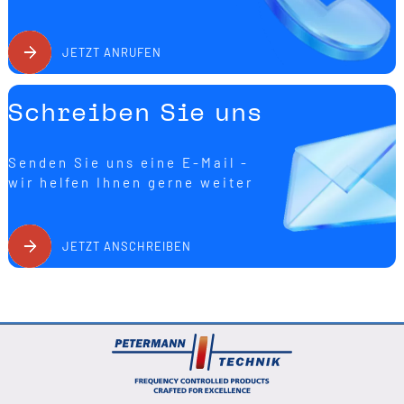
JETZT ANRUFEN
Schreiben Sie uns
Senden Sie uns eine E-Mail -
wir helfen Ihnen gerne weiter
JETZT ANSCHREIBEN