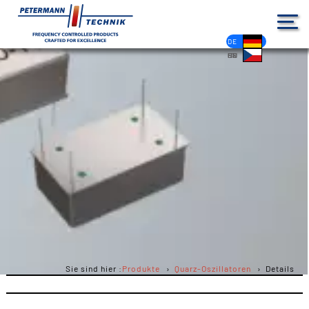
DE
EN
FR
ES
PL
IT
NL
HU
CS
Sie sind hier :
Produkte
Quarz-Oszillatoren
Details