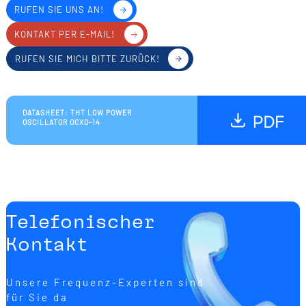
RUFEN SIE UNS AN!
KONTAKT PER E-MAIL!
RUFEN SIE MICH BITTE ZURÜCK!
DATASHEET: THT LOW POWER
OSCILLATOR OCXO-14
Telefonischer
Kontakt
Unsere Frequenz-Experten sind
für Sie da