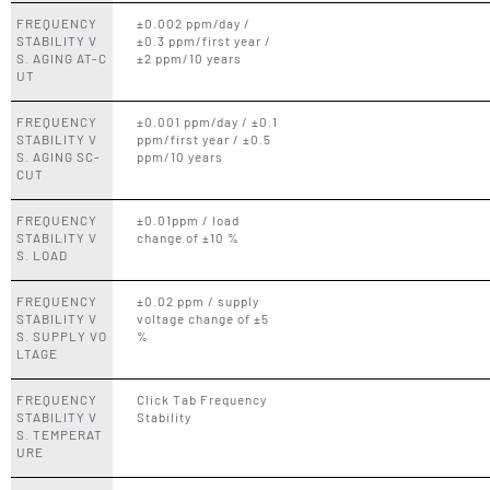
FREQUENCY
±0.002 ppm/day /
STABILITY V
±0.3 ppm/first year /
S. AGING AT-C
±2 ppm/10 years
UT
FREQUENCY
±0.001 ppm/day / ±0.1
STABILITY V
ppm/first year / ±0.5
S. AGING SC-
ppm/10 years
CUT
FREQUENCY
±0.01ppm / load
STABILITY V
change of ±10 %
S. LOAD
FREQUENCY
±0.02 ppm / supply
STABILITY V
voltage change of ±5
S. SUPPLY VO
%
LTAGE
FREQUENCY
Click Tab Frequency
STABILITY V
Stability
S. TEMPERAT
URE