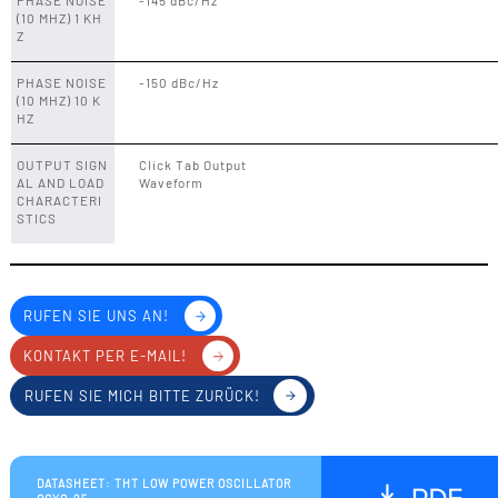
PHASE NOISE
-145 dBc/Hz
(10 MHZ) 1 KH
Z
PHASE NOISE
-150 dBc/Hz
(10 MHZ) 10 K
HZ
OUTPUT SIGN
Click Tab Output
AL AND LOAD
Waveform
CHARACTERI
STICS
RUFEN SIE UNS AN!
KONTAKT PER E-MAIL!
RUFEN SIE MICH BITTE ZURÜCK!
DATASHEET: THT LOW POWER OSCILLATOR