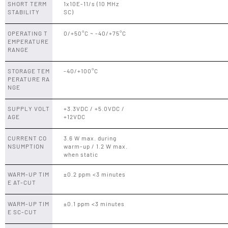
SHORT TERM
1x10E-11/s (10 MHz
STABILITY
SC)
OPERATING T
0/+50°C ~ -40/+75°C
EMPERATURE
RANGE
STORAGE TEM
-40/+100°C
PERATURE RA
NGE
SUPPLY VOLT
+3.3VDC / +5.0VDC /
AGE
+12VDC
CURRENT CO
3.6 W max. during
NSUMPTION
warm-up / 1.2 W max.
when static
WARM-UP TIM
±0.2 ppm <3 minutes
E AT-CUT
WARM-UP TIM
±0.1 ppm <3 minutes
E SC-CUT