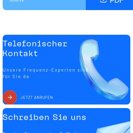
OCXO-25
Telefonischer
Kontakt
Unsere Frequenz-Experten sind
für Sie da
JETZT ANRUFEN
Schreiben Sie uns