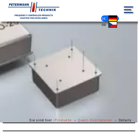
DE
EN
FR
ES
PL
IT
NL
HU
CS
Sie sind hier :
Produkte
Quarz-Oszillatoren
Details