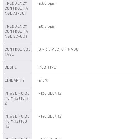
FREQUENCY
±3.0 ppm
CONTROL RA
NGE AT-CUT
FREQUENCY
±0.7 ppm
CONTROL RA
NGE SC-CUT
CONTROL VOL
0 ~ 3.3 VDC, 0 ~ 5 VDC
TAGE
SLOPE
POSITIVE
LINEARITY
±10%
PHASE NOISE
-120 dBc/Hz
(10 MHZ) 10 H
Z
PHASE NOISE
-140 dBc/Hz
(10 MHZ) 100
HZ