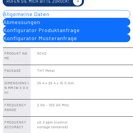
RUFEN SIE MICH BITTE ZURÜCK!
Allgemeine Daten
Abmessungen
Konfigurator Produktanfrage
Konfigurator Musteranfrage
PRODUKT NA
OCXO
ME
PACKAGE
THT Metal
DIMENSIONS I
25.4 x 25.4 x 15.0 mm
N MM (W X D X
H)
FREQUENCY
2.00 - 100.00 MHz
RANGE
FREQUENCY
±0.2 ppm (control
ACCURACY
voltage centered)