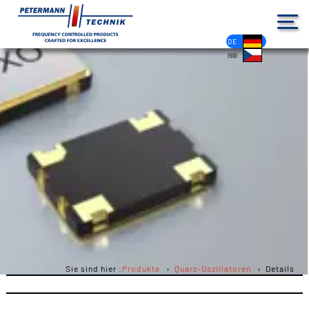
DE
EN
FR
ES
PL
IT
NL
HU
CS
Sie sind hier :
Produkte
Quarz-Oszillatoren
Details