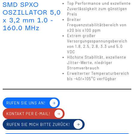
SMD SPXO
Top Performance und exzellente
Zuverlässigkeit zum günstigen
OSZILLATOR 5,0
Preis
x 3,2 mm 1.0 -
Breiter
Frequenzstabilitätbereich von
160.0 MHz
±20 bis ±100 ppm
Extrem großer
Versorgungsspannungsbereich
von 1.8, 2.5, 2.8, 3.3 und 5.0
VDC
Höchste Stabilität, exzellente
Jitter-Werte, niedriger
Stromverbrauch
Erweiterter Temperaturbereich
bis -40/+105°C verfügbar
RUFEN SIE UNS AN!
KONTAKT PER E-MAIL!
RUFEN SIE MICH BITTE ZURÜCK!