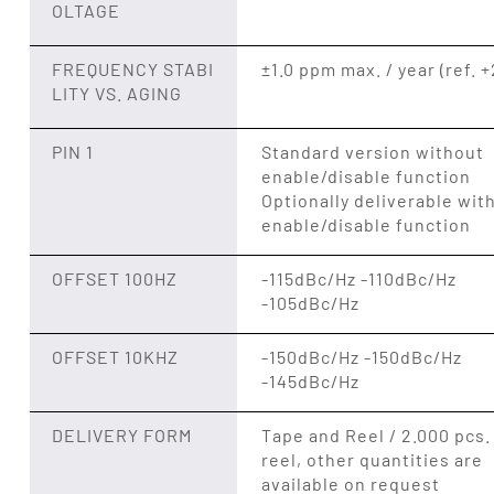
OLTAGE
FREQUENCY STABI
±1.0 ppm max. / year (ref. 
LITY VS. AGING
PIN 1
Standard version without
enable/disable function
Optionally deliverable wit
enable/disable function
OFFSET 100HZ
-115dBc/Hz -110dBc/Hz
-105dBc/Hz
OFFSET 10KHZ
-150dBc/Hz -150dBc/Hz
-145dBc/Hz
DELIVERY FORM
Tape and Reel / 2.000 pcs.
reel, other quantities are
available on request