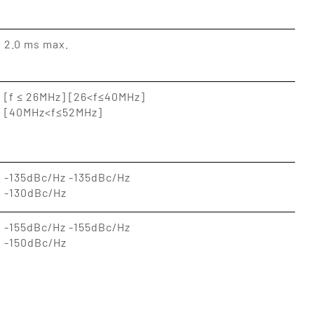
2.0 ms max.
[f ≤ 26MHz] [26<f≤40MHz]
[40MHz<f≤52MHz]
-135dBc/Hz -135dBc/Hz
-130dBc/Hz
-155dBc/Hz -155dBc/Hz
-150dBc/Hz