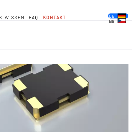
DE
S-WISSEN
FAQ
KONTAKT
EN
FR
ES
PL
IT
NL
HU
CS