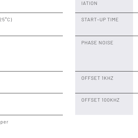
IATION
+25°C)
START–UP TIME
PHASE NOISE
h
OFFSET 1KHZ
OFFSET 100KHZ
 per