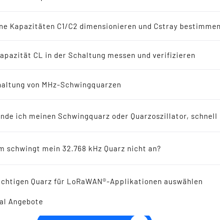
-Oszillatoren
en
ne Kapazitäten C1/C2 dimensionieren und Cstray bestimme
8 kHz Lösungen
apazität CL in der Schaltung messen und verifizieren
erichte
altung von MHz-Schwingquarzen
SMD TCXO OSZILLATOR 
ellers empfohlen für Neuentwicklungen
mm 16.0 - 60.0 MHz
inde ich meinen Schwingquarz oder Quarzoszillator, schnell
ikresonatoren
 schwingt mein 32.768 kHz Quarz nicht an?
 Reference
ichtigen Quarz für LoRaWAN®-Applikationen auswählen
al Angebote