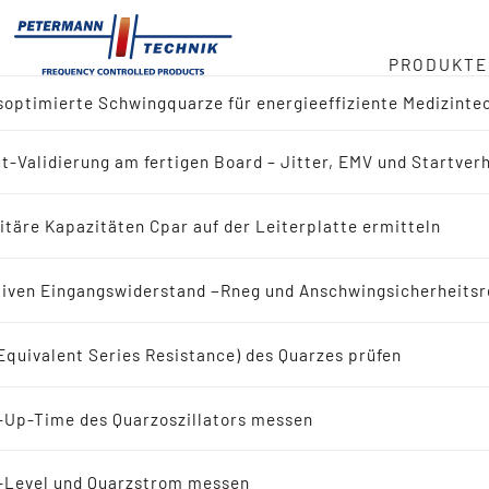
PRODUKTE
optimierte Schwingquarze für energieeffiziente Medizinte
ger
t-Validierung am fertigen Board – Jitter, EMV und Startver
ktübersicht
duct
itäre Kapazitäten Cpar auf der Leiterplatte ermitteln
 nach Referenz-Design (IC-Hersteller)
in
iven Eingangswiderstand −Rneg und Anschwingsicherheitsr
 nach Applikation
Equivalent Series Resistance) des Quarzes prüfen
eit
ingquarze
-Up-Time des Quarzoszillators messen
bote
Schwingquarze
-Level und Quarzstrom messen