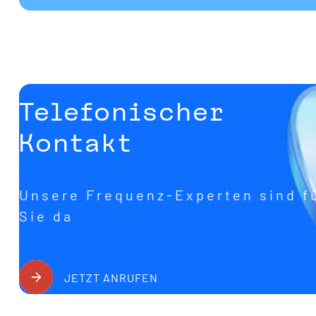
Telefonischer
Kontakt
Unsere Frequenz-Experten sind f
Sie da
JETZT ANRUFEN