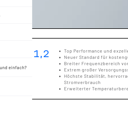
n
1,6 x 1,2
Top Performance und exzell
Neuer Standard für kosten
Breiter Frequenzbereich von
 und einfach?
Extrem großer Versorgungssp
Höchste Stabilität, hervor
Stromverbrauch
Erweiterter Temperaturbere