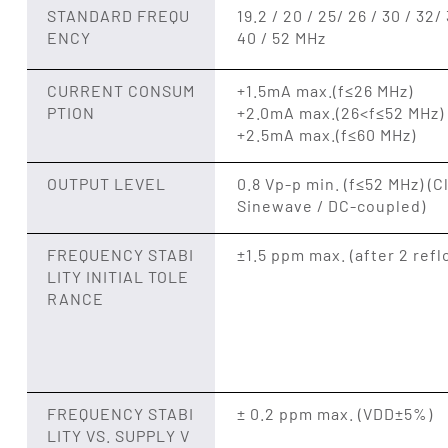
STANDARD FREQU
19.2 / 20 / 25/ 26 / 30 / 32/ 
ENCY
40 / 52 MHz
CURRENT CONSUM
+1.5mA max.(f≤26 MHz)
PTION
+2.0mA max.(26<f≤52 MHz)
+2.5mA max.(f≤60 MHz)
OUTPUT LEVEL
0.8 Vp-p min. (f≤52 MHz) (C
Sinewave / DC-coupled)
FREQUENCY STABI
±1.5 ppm max. (after 2 refl
LITY INITIAL TOLE
RANCE
FREQUENCY STABI
± 0.2 ppm max. (VDD±5%)
LITY VS. SUPPLY V