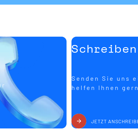
Schreiben
Senden Sie uns ei
ür
helfen Ihnen ger
JETZT ANSCHREIB