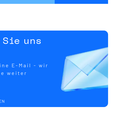
 Sie uns
ne E-Mail - wir
ne weiter
EN