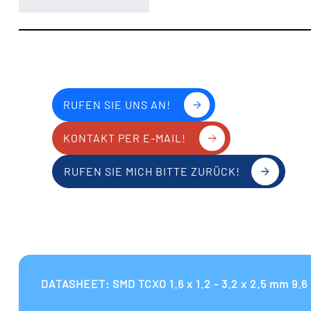
RUFEN SIE UNS AN!
KONTAKT PER E-MAIL!
RUFEN SIE MICH BITTE ZURÜCK!
DATASHEET: SMD TCXO 1.6 x 1.2 - 3.2 x 2.5 mm 9.6 