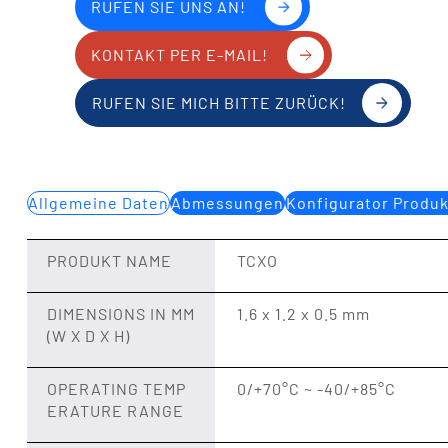
RUFEN SIE UNS AN!
KONTAKT PER E-MAIL!
RUFEN SIE MICH BITTE ZURÜCK!
Allgemeine Daten
Abmessungen
Konfigurator Produ
PRODUKT NAME
TCXO
DIMENSIONS IN MM
1.6 x 1.2 x 0.5 mm
(W X D X H)
OPERATING TEMP
0/+70°C ~ -40/+85°C
ERATURE RANGE