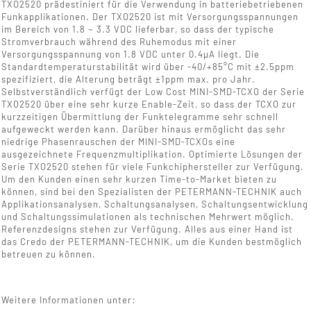
TXO2520 prädestiniert für die Verwendung in batteriebetriebenen
Funkapplikationen. Der TXO2520 ist mit Versorgungsspannungen
im Bereich von 1.8 ~ 3.3 VDC lieferbar, so dass der typische
Stromverbrauch während des Ruhemodus mit einer
Versorgungsspannung von 1.8 VDC unter 0.4µA liegt. Die
Standardtemperaturstabilität wird über -40/+85°C mit ±2.5ppm
spezifiziert, die Alterung beträgt ±1ppm max. pro Jahr.
Selbstverständlich verfügt der Low Cost MINI-SMD-TCXO der Serie
TXO2520 über eine sehr kurze Enable-Zeit, so dass der TCXO zur
kurzzeitigen Übermittlung der Funktelegramme sehr schnell
aufgeweckt werden kann. Darüber hinaus ermöglicht das sehr
niedrige Phasenrauschen der MINI-SMD-TCXOs eine
ausgezeichnete Frequenzmultiplikation. Optimierte Lösungen der
Serie TXO2520 stehen für viele Funkchiphersteller zur Verfügung.
Um den Kunden einen sehr kurzen Time-to-Market bieten zu
können, sind bei den Spezialisten der PETERMANN-TECHNIK auch
Applikationsanalysen, Schaltungsanalysen, Schaltungsentwicklung
und Schaltungssimulationen als technischen Mehrwert möglich.
Referenzdesigns stehen zur Verfügung. Alles aus einer Hand ist
das Credo der PETERMANN-TECHNIK, um die Kunden bestmöglich
betreuen zu können.
Weitere Informationen unter: