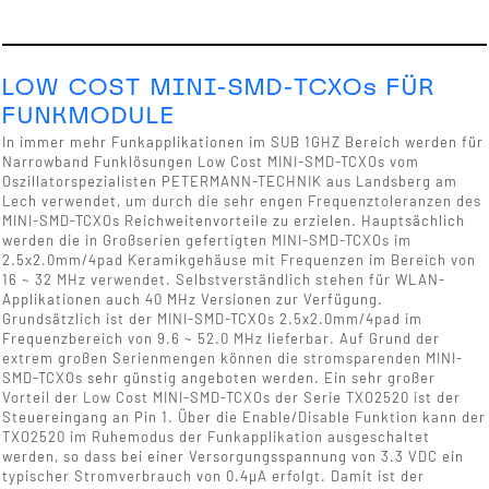
LOW COST MINI-SMD-TCXOs FÜR
FUNKMODULE
In immer mehr Funkapplikationen im SUB 1GHZ Bereich werden für
Narrowband Funklösungen Low Cost MINI-SMD-TCXOs vom
Oszillatorspezialisten PETERMANN-TECHNIK aus Landsberg am
Lech verwendet, um durch die sehr engen Frequenztoleranzen des
MINI-SMD-TCXOs Reichweitenvorteile zu erzielen. Hauptsächlich
werden die in Großserien gefertigten MINI-SMD-TCXOs im
2.5x2.0mm/4pad Keramikgehäuse mit Frequenzen im Bereich von
16 ~ 32 MHz verwendet. Selbstverständlich stehen für WLAN-
Applikationen auch 40 MHz Versionen zur Verfügung.
Grundsätzlich ist der MINI-SMD-TCXOs 2.5x2.0mm/4pad im
Frequenzbereich von 9.6 ~ 52.0 MHz lieferbar. Auf Grund der
extrem großen Serienmengen können die stromsparenden MINI-
SMD-TCXOs sehr günstig angeboten werden. Ein sehr großer
Vorteil der Low Cost MINI-SMD-TCXOs der Serie TXO2520 ist der
Steuereingang an Pin 1. Über die Enable/Disable Funktion kann der
TXO2520 im Ruhemodus der Funkapplikation ausgeschaltet
werden, so dass bei einer Versorgungsspannung von 3.3 VDC ein
typischer Stromverbrauch von 0.4µA erfolgt. Damit ist der