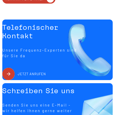
Telefonischer
Kontakt
Unsere Frequenz-Experten sind
für Sie da
JETZT ANRUFEN
Schreiben Sie uns
Senden Sie uns eine E-Mail -
wir helfen Ihnen gerne weiter