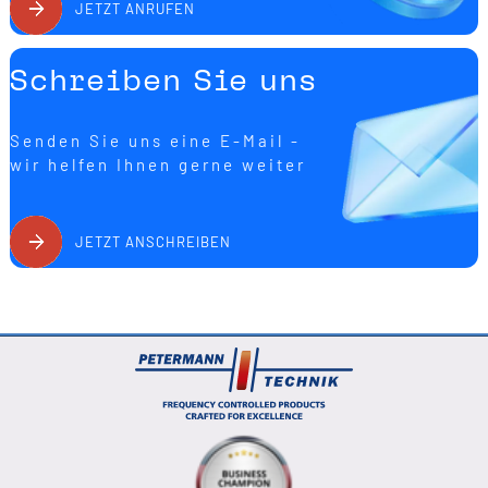
JETZT ANRUFEN
Schreiben Sie uns
Senden Sie uns eine E-Mail -
wir helfen Ihnen gerne weiter
JETZT ANSCHREIBEN