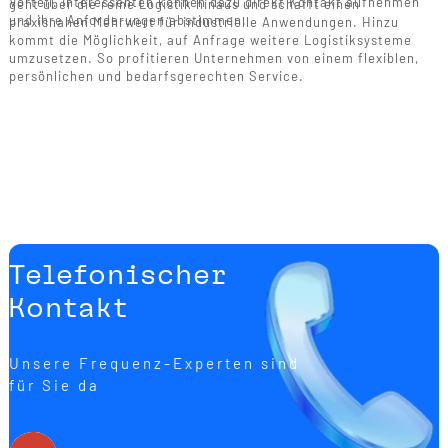
Vorteil. Interessenten können dazu direkt Kontakt aufnehmen
geht über die reine Logistik hinaus und schafft einen
und ihre Anforderungen abstimmen.
praxisnahen Mehrwert für industrielle Anwendungen. Hinzu
kommt die Möglichkeit, auf Anfrage weitere Logistiksysteme
umzusetzen. So profitieren Unternehmen von einem flexiblen,
persönlichen und bedarfsgerechten Service.
Telefonischer
Kontakt
Unsere Frequenz-Experten sind
für Sie da