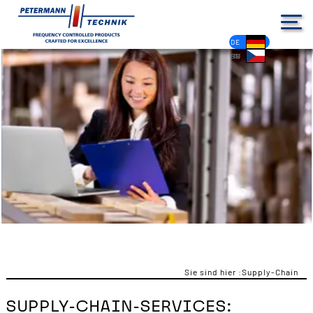
DE
EN
FR
ES
PL
IT
NL
HU
CS
Sie sind hier :
Supply-Chain
SUPPLY-CHAIN-SERVICES: