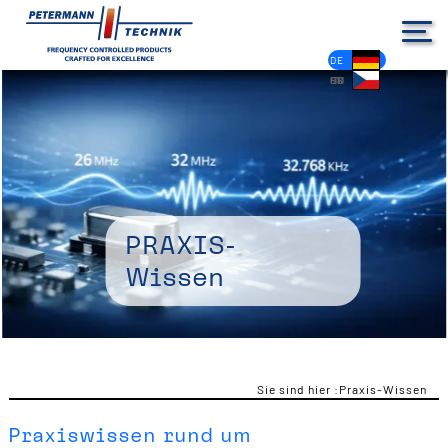
DE
EN
FR
ES
PL
IT
NL
HU
CS
Praxis-
Wissen
Sie sind hier :
Praxis-Wissen
Praxiswissen rund um