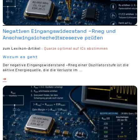
Negativen Eingangswiderstand −Rneg und
Anschwingsicherheitsreserve prüfen
zum Lexikon-Artikel :
Quarze optimal auf ICs abstimmen
Worum es geht
Der negative Eingangswiderstand −Rneg einer Oszillatorstufe ist die
aktive Energiequelle, die die Verluste im ...