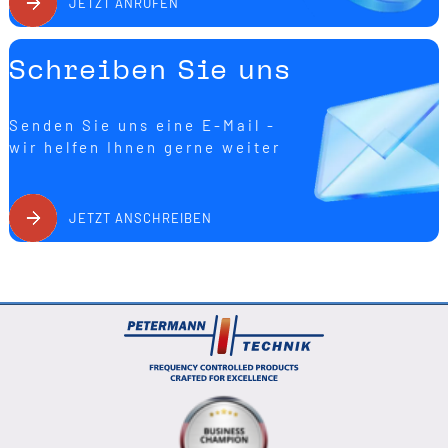
JETZT ANRUFEN
Schreiben Sie uns
Senden Sie uns eine E-Mail -
wir helfen Ihnen gerne weiter
JETZT ANSCHREIBEN