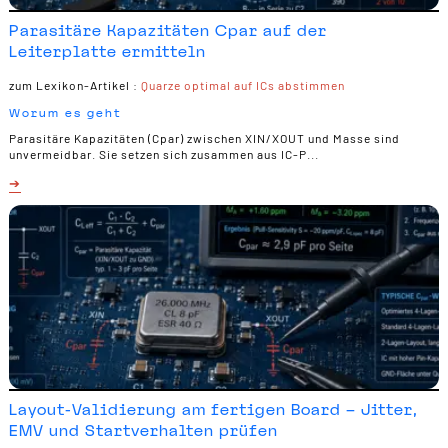
Parasitäre Kapazitäten Cpar auf der
Leiterplatte ermitteln
zum Lexikon-Artikel :
Quarze optimal auf ICs abstimmen
Worum es geht
Parasitäre Kapazitäten (Cpar) zwischen XIN/XOUT und Masse sind
unvermeidbar. Sie setzen sich zusammen aus IC-P...
Layout-Validierung am fertigen Board – Jitter,
EMV und Startverhalten prüfen