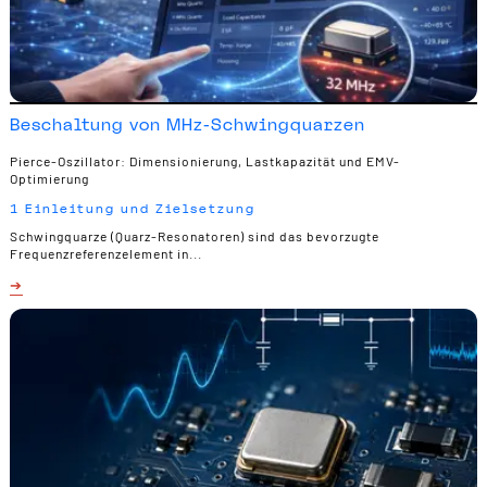
Beschaltung von MHz-Schwingquarzen
Pierce-Oszillator: Dimensionierung, Lastkapazität und EMV-
Optimierung
1 Einleitung und Zielsetzung
Schwingquarze (Quarz-Resonatoren) sind das bevorzugte
Frequenzreferenzelement in...