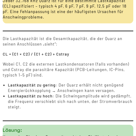
Jeder 32.768 kHz Quarz ist für eine bestimmte Lastkapazität
(CL) spezifiziert – typisch 4 pF, 6 pF, 7 pF, 9 pF, 12,5 pF oder 18
pF. Eine Fehlanpassung ist eine der häufigsten Ursachen für
Anschwingprobleme.
Die Lastkapazität ist die Gesamtkapazität, die der Quarz an
seinen Anschlüssen „sieht“:
CL = (C1 × C2) / (C1 + C2) + Cstray
Wobei C1, C2 die externen Lastkondensatoren (falls vorhanden)
und Cstray die parasitäre Kapazität (PCB-Leitungen, IC-Pins,
typisch 1–5 pF) sind.
Lastkapazität zu gering:
Der Quarz erhält nicht genügend
Energierückkopplung → Anschwingen kann versagen.
Lastkapazität zu hoch:
Die Schwingamplitude wird gedämpft,
die Frequenz verschiebt sich nach unten, der Stromverbrauch
steigt.
Lösung: