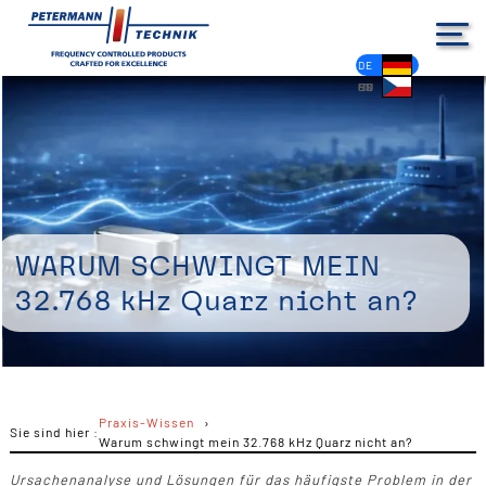
DE
EN
FR
ES
PL
IT
NL
HU
CS
Warum schwingt mein
32.768 kHz Quarz nicht an?
Praxis-Wissen
Sie sind hier :
Warum schwingt mein 32.768 kHz Quarz nicht an?
Ursachenanalyse und Lösungen für das häufigste Problem in der