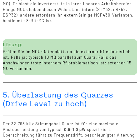
MΩ). Er biast die Inverterstufe in ihren linearen Arbeitsbereich.
Einige MCUs haben diesen Widerstand
intern
(STM32, nRF52,
ESP32), andere erfordern ihn
extern
(einige MSP430-Varianten,
bestimmte 8-Bit-MCUs).
Lösung:
Prüfen Sie im MCU-Datenblatt, ob ein externer Rf erforderlich
ist. Falls ja: typisch 10 MΩ parallel zum Quarz. Falls das
Anschwingen trotz internem Rf problematisch ist: externen 15
MΩ versuchen.
5. Überlastung des Quarzes
(Drive Level zu hoch)
Der 32.768 kHz Stimmgabel-Quarz ist für eine maximale
Ansteuerleistung von typisch
0,5–1,0 µW
spezifiziert.
Überschreitung führt zu Frequenzdrift, beschleunigter Alterung