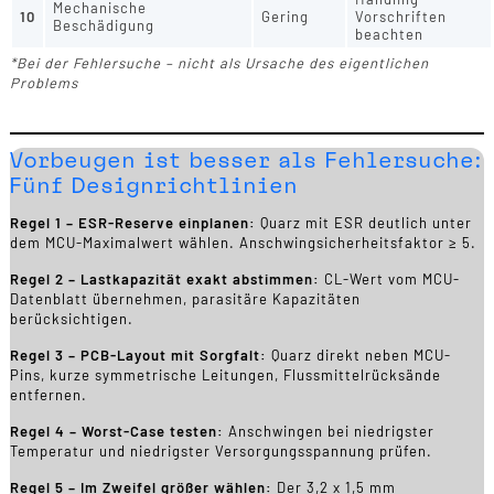
Mechanische
10
Gering
Vorschriften
Beschädigung
beachten
*Bei der Fehlersuche – nicht als Ursache des eigentlichen
Problems
Vorbeugen ist besser als Fehlersuche:
Fünf Designrichtlinien
Regel 1 – ESR-Reserve einplanen:
Quarz mit ESR deutlich unter
dem MCU-Maximalwert wählen. Anschwingsicherheitsfaktor ≥ 5.
Regel 2 – Lastkapazität exakt abstimmen:
CL-Wert vom MCU-
Datenblatt übernehmen, parasitäre Kapazitäten
berücksichtigen.
Regel 3 – PCB-Layout mit Sorgfalt:
Quarz direkt neben MCU-
Pins, kurze symmetrische Leitungen, Flussmittelrücksände
entfernen.
Regel 4 – Worst-Case testen:
Anschwingen bei niedrigster
Temperatur und niedrigster Versorgungsspannung prüfen.
Regel 5 – Im Zweifel größer wählen:
Der 3,2 x 1,5 mm