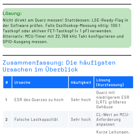
Lösung:
Nicht direkt am Quarz messen! Stattdessen: LSE-Ready-Flag in
der Software prüfen. Falls Oszilloskop-Messung nötig: 100:1
Tastkopf oder aktiven FET-Tastkopf (< 1 pF) verwenden.
Alternativ: MCU-Timer mit 32.768 kHz Takt konfigurieren und
GPIO-Ausgang messen.
Zusammenfassung: Die häufigsten
Ursachen im Überblick
Lösung
#
Ursache
Häufigkeit
(Kurzfassung)
Quarz mit
niedrigerem ESR
1
ESR des Quarzes zu hoch
Sehr hoch
(LRT), größeres
Gehäuse
CL-Wert an MCU-
2
Falsche Lastkapazität
Sehr hoch
Anforderung
anpassen
Kurze Leitungen,