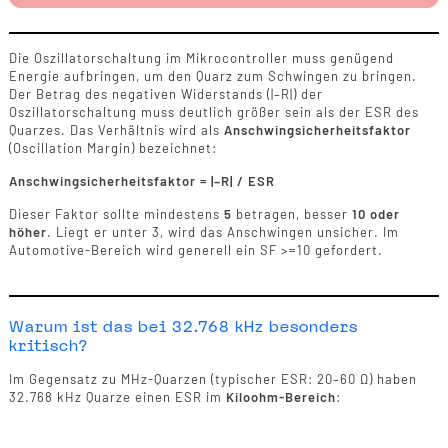
Die Oszillatorschaltung im Mikrocontroller muss genügend
Energie aufbringen, um den Quarz zum Schwingen zu bringen.
Der Betrag des negativen Widerstands (|–R|) der
Oszillatorschaltung muss deutlich größer sein als der ESR des
Quarzes. Das Verhältnis wird als
Anschwingsicherheitsfaktor
(Oscillation Margin) bezeichnet:
Anschwingsicherheitsfaktor = |–R| / ESR
Dieser Faktor sollte mindestens
5
betragen, besser
10 oder
höher
. Liegt er unter 3, wird das Anschwingen unsicher. Im
Automotive-Bereich wird generell ein SF >=10 gefordert.
Warum ist das bei 32.768 kHz besonders
kritisch?
Im Gegensatz zu MHz-Quarzen (typischer ESR: 20–60 Ω) haben
32.768 kHz Quarze einen ESR im
Kiloohm-Bereich
: