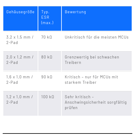
Gehäusegröße
Typ.
Bewertung
ESR
(max.)
3,2 x 1,5 mm /
70 kΩ
Unkritisch für die meisten MCUs
2-Pad
2,0 x 1,2 mm /
80 kΩ
Grenzwertig bei schwachen
2-Pad
Treibern
1,6 x 1,0 mm /
90 kΩ
Kritisch – nur für MCUs mit
2-Pad
starkem Treiber
1,2 x 1,0 mm /
100 kΩ
Sehr kritisch –
2-Pad
Anschwingsicherheit sorgfältig
prüfen