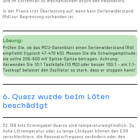
und im Extremfall zu mechanischem Bruch des Resonators.
In der Praxis tritt Überlastung auf, wenn kein Serienwiderstand
(Rd) zur Begrenzung vorhanden ist.
Lösung:
Prüfen Sie, ob das MCU-Datenblatt einen Serienwiderstand (Rd)
empfiehlt (typisch 47–470 kΩ). Messen Sie die Schwingamplitude:
sie sollte 200–600 mV Spitze-Spitze betragen. Achtung:
Verwenden Sie 10:1 Tastköpfe (10 MΩ) oder besser 100:1 – ein 1:1-
Tastkopf belastet den Oszillator so stark, dass er stoppen kann!
6. Quarz wurde beim Löten
beschädigt
32.768 kHz Stimmgabel-Quarze sind temperaturempfindlich. Zu
hohe Löttemperatur oder zu lange Lötdauer können den ESR
verschlechtern, die Resonatorfrequenz verändern oder den