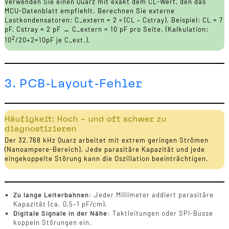
Verwenden Sie einen Quarz mit exakt dem CL-Wert, den das
MCU-Datenblatt empfiehlt. Berechnen Sie externe
Lastkondensatoren: C_extern = 2 × (CL – Cstray). Beispiel: CL = 7
pF, Cstray = 2 pF → C_extern = 10 pF pro Seite. (Kalkulation:
2
10
/20+2=10pF je C_ext.).
3. PCB-Layout-Fehler
Häufigkeit: Hoch – und oft schwer zu
diagnostizieren
Der 32.768 kHz Quarz arbeitet mit extrem geringen Strömen
(Nanoampere-Bereich). Jede parasitäre Kapazität und jede
eingekoppelte Störung kann die Oszillation beeinträchtigen.
Zu lange Leiterbahnen:
Jeder Millimeter addiert parasitäre
Kapazität (ca. 0,5–1 pF/cm).
Digitale Signale in der Nähe:
Taktleitungen oder SPI-Busse
koppeln Störungen ein.