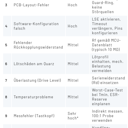
Guard-Ring,
3
PCB-Layout-Fehler
Hoch
keine
Störquellen
LSE aktivieren,
Software-Konfiguration
Timeout
4
Hoch
falsch
verlängern, Pins
konfigurieren
Rf gemäß MCU-
Fehlender
5
Mittel
Datenblatt
Rückkopplungswiderstand
(typisch 10 MΩ)
Lötprofil
einhalten, mech.
6
Lötschäden am Quarz
Mittel
Belastung
vermeiden
Serienwiderstand
7
Überlastung (Drive Level)
Mittel
(Rd) einsetzen
Worst-Case-Test
bei Tmin, ESR-
8
Temperaturprobleme
Mittel
Reserve
einplanen
Indirekt messen,
Sehr
9
Messfehler (Tastkopf)
100:1 Probe
hoch*
verwenden
Handling-