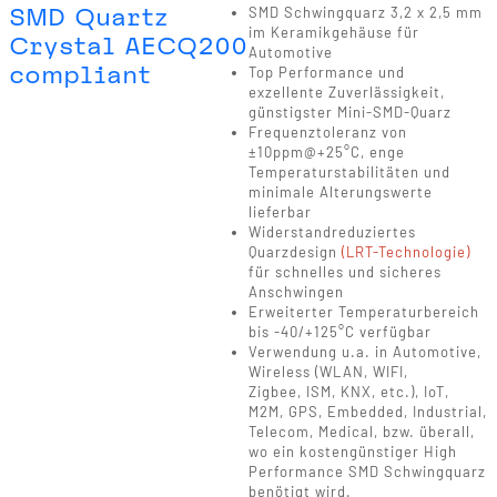
SMD Quartz
SMD Schwingquarz 3,2 x 2,5 mm
im Keramikgehäuse für
Crystal AECQ200
Automotive
compliant
Top Performance und
exzellente Zuverlässigkeit,
günstigster Mini-SMD-Quarz
Frequenztoleranz von
±10ppm@+25°C, enge
Temperaturstabilitäten und
minimale Alterungswerte
lieferbar
Widerstandreduziertes
Quarzdesign
(LRT-Technologie)
für schnelles und sicheres
Anschwingen
Erweiterter Temperaturbereich
bis -40/+125°C verfügbar
Verwendung u.a. in Automotive,
Wireless (WLAN, WIFI,
Zigbee, ISM, KNX, etc.), IoT,
M2M, GPS, Embedded, Industrial,
Telecom, Medical, bzw. überall,
wo ein kostengünstiger High
Performance SMD Schwingquarz
benötigt wird.