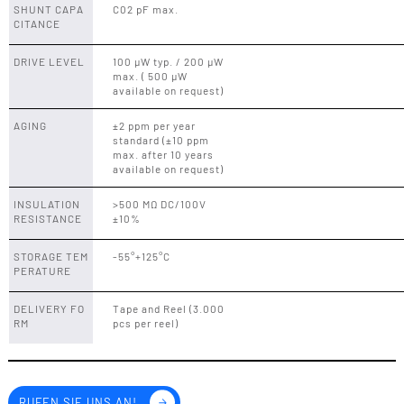
SHUNT CAPA
C02 pF max.
CITANCE
DRIVE LEVEL
100 μW typ. / 200 μW
max. ( 500 μW
available on request)
AGING
±2 ppm per year
standard (±10 ppm
max. after 10 years
available on request)
INSULATION
>500 MΩ DC/100V
RESISTANCE
±10%
STORAGE TEM
-55°+125°C
PERATURE
DELIVERY FO
Tape and Reel (3.000
RM
pcs per reel)
RUFEN SIE UNS AN!