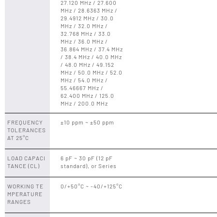
27.120 MHz / 27.600
MHz / 28.6363 MHz /
29.4912 MHz / 30.0
MHz / 32.0 MHz /
32.768 MHz / 33.0
MHz / 36.0 MHz /
36.864 MHz / 37.4 MHz
/ 38.4 MHz / 40.0 MHz
/ 48.0 MHz / 49.152
MHz / 50.0 MHz / 52.0
MHz / 54.0 MHz /
55.46667 MHz /
62.400 MHz / 125.0
MHz / 200.0 MHz
FREQUENCY
±10 ppm ~ ±50 ppm
TOLERANCES
AT 25°C
LOAD CAPACI
6 pF ~ 30 pF (12 pF
TANCE (CL)
standard), or Series
WORKING TE
0/+50°C ~ -40/+125°C
MPERATURE
RANGES