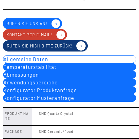
RUFEN SIE UNS AN!
KONTAKT PER E-MAIL!
RUFEN SIE MICH BITTE ZURÜCK!
Allgemeine Daten
Temperaturstabilität
Abmessungen
Anwendungsbereiche
Konfigurator Produktanfrage
Konfigurator Musteranfrage
PRODUKT NA
SMD Quartz Crystal
ME
PACKAGE
SMD Ceramic/4pad