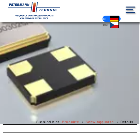
DE
EN
FR
ES
PL
IT
NL
HU
CS
Sie sind hier :
Produkte
Schwingquarze
Details