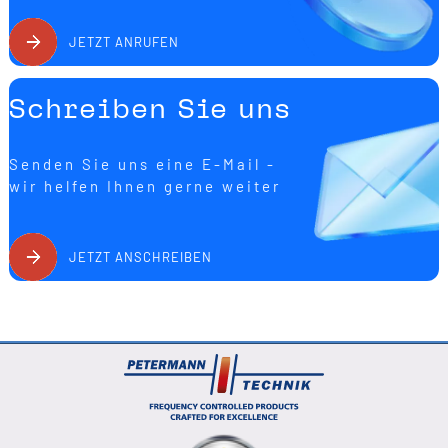
JETZT ANRUFEN
Schreiben Sie uns
Senden Sie uns eine E-Mail -
wir helfen Ihnen gerne weiter
JETZT ANSCHREIBEN