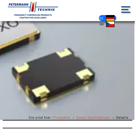
DE
EN
FR
ES
PL
IT
NL
HU
CS
Sie sind hier :
Produkte
Quarz-Oszillatoren
Details