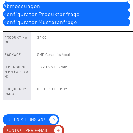
Abmessungen
Konfigurator Produktanfrage
Konfigurator Musteranfrage
PRODUKT NA
SPXO
ME
PACKAGE
SMD Ceramic/4pad
DIMENSIONS I
1.6 x 1.2 x 0.5 mm
N MM (W X D X
H)
FREQUENCY
0.60 - 80.00 MHz
RANGE
RUFEN SIE UNS AN!
KONTAKT PER E-MAIL!