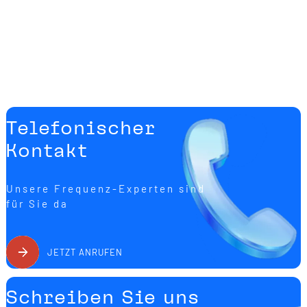
Telefonischer
Kontakt
Unsere Frequenz-Experten sind
für Sie da
JETZT ANRUFEN
Schreiben Sie uns