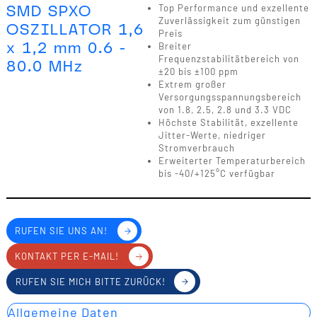
SMD SPXO
Top Performance und exzellente
Zuverlässigkeit zum günstigen
OSZILLATOR 1,6
Preis
x 1,2 mm 0.6 -
Breiter
Frequenzstabilitätbereich von
80.0 MHz
±20 bis ±100 ppm
Extrem großer
Versorgungsspannungsbereich
von 1.8, 2.5, 2.8 und 3.3 VDC
Höchste Stabilität, exzellente
Jitter-Werte, niedriger
Stromverbrauch
Erweiterter Temperaturbereich
bis -40/+125°C verfügbar
RUFEN SIE UNS AN!
KONTAKT PER E-MAIL!
RUFEN SIE MICH BITTE ZURÜCK!
Allgemeine Daten