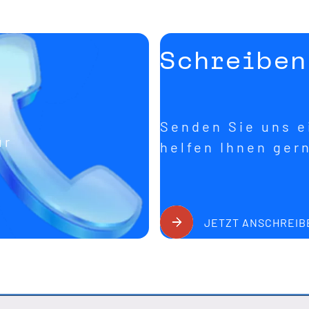
Schreiben
Senden Sie uns ei
ür
helfen Ihnen ger
JETZT ANSCHREIB