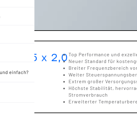
n
R 2,5 x 2,0
Top Performance und exzell
Neuer Standard für kosten
Breiter Frequenzbereich von
 und einfach?
Weiter Steuerspannungsber
Extrem großer Versorgungssp
Höchste Stabilität, hervor
Stromverbrauch
Erweiterter Temperaturbere