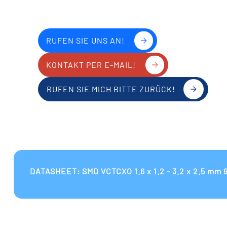
RUFEN SIE UNS AN!
KONTAKT PER E-MAIL!
RUFEN SIE MICH BITTE ZURÜCK!
DATASHEET: SMD VCTCXO 1.6 x 1.2 - 3.2 x 2.5 mm 9