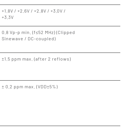
+1.8V / +2.6V / +2.8V / +3.0V /
+3.3V
0.8 Vp-p min. (f≤52 MHz) (Clipped
Sinewave / DC-coupled)
±1.5 ppm max. (after 2 reflows)
± 0.2 ppm max. (VDD±5%)