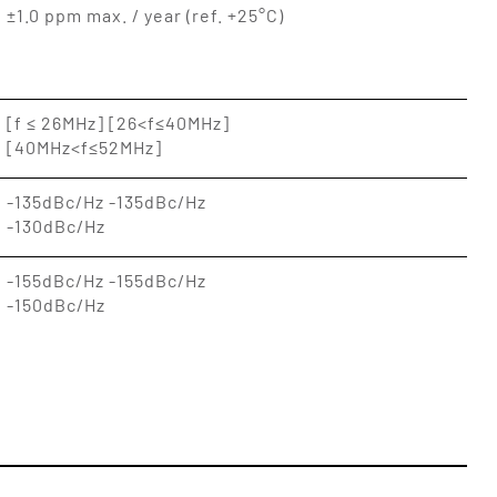
±1.0 ppm max. / year (ref. +25°C)
[f ≤ 26MHz] [26<f≤40MHz]
[40MHz<f≤52MHz]
-135dBc/Hz -135dBc/Hz
-130dBc/Hz
-155dBc/Hz -155dBc/Hz
-150dBc/Hz