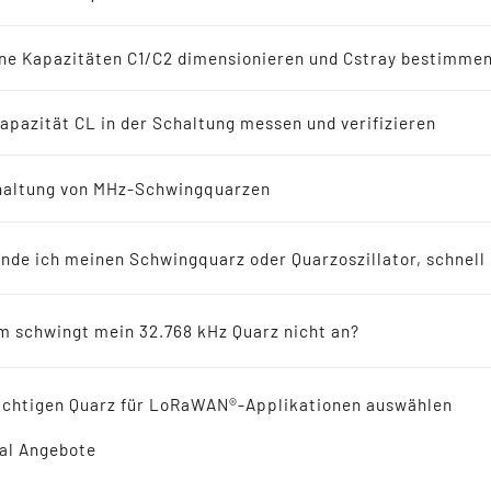
-Oszillatoren
en
ne Kapazitäten C1/C2 dimensionieren und Cstray bestimme
8 kHz Lösungen
apazität CL in der Schaltung messen und verifizieren
erichte
altung von MHz-Schwingquarzen
SMD VCTCXO OSZILLATO
ellers empfohlen für Neuentwicklungen
mm 9.6 - 52.0 MHz
inde ich meinen Schwingquarz oder Quarzoszillator, schnell
ikresonatoren
 schwingt mein 32.768 kHz Quarz nicht an?
 Reference
ichtigen Quarz für LoRaWAN®-Applikationen auswählen
al Angebote