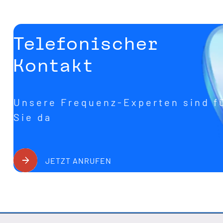
Telefonischer
Kontakt
Unsere Frequenz-Experten sind f
Sie da
JETZT ANRUFEN