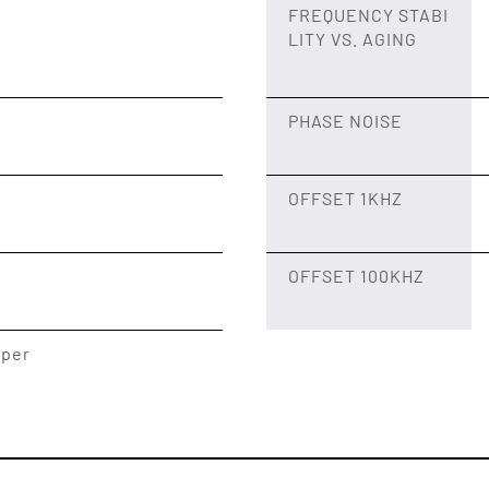
FREQUENCY STABI
LITY VS. AGING
PHASE NOISE
OFFSET 1KHZ
OFFSET 100KHZ
 per