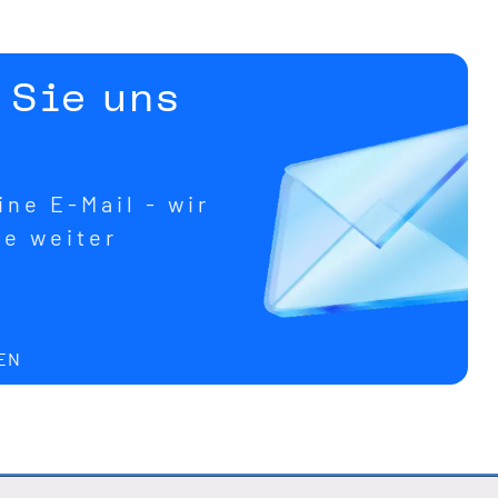
 Sie uns
ne E-Mail - wir
ne weiter
EN