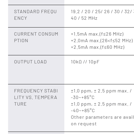
STANDARD FREQU
19.2 / 20 / 25/ 26 / 30 / 32/ 
ENCY
40 / 52 MHz
CURRENT CONSUM
+1.5mA max.(f≤26 MHz)
PTION
+2.0mA max.(26<f≤52 MHz)
+2.5mA max.(f≤60 MHz)
OUTPUT LOAD
10kΩ // 10pF
FREQUENCY STABI
±1.0 ppm, ± 2.5 ppm max. /
LITY VS. TEMPERA
-30~+85°C
TURE
±1.0 ppm, ± 2.5 ppm max. /
-40~+85°C
Other parameters are avai
on request