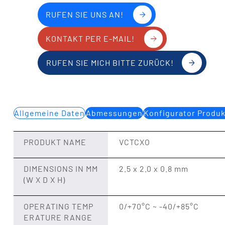
RUFEN SIE UNS AN!
KONTAKT PER E-MAIL!
RUFEN SIE MICH BITTE ZURÜCK!
Allgemeine Daten
Abmessungen
Konfigurator Produ
PRODUKT NAME
VCTCXO
DIMENSIONS IN MM
2.5 x 2.0 x 0.8 mm
(W X D X H)
OPERATING TEMP
0/+70°C ~ -40/+85°C
ERATURE RANGE