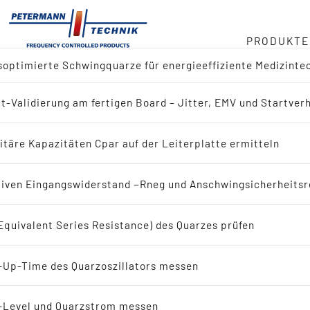
PRODUKTE
optimierte Schwingquarze für energieeffiziente Medizinte
ger
t-Validierung am fertigen Board – Jitter, EMV und Startver
ktübersicht
duct
itäre Kapazitäten Cpar auf der Leiterplatte ermitteln
 nach Referenz-Design (IC-Hersteller)
in
iven Eingangswiderstand −Rneg und Anschwingsicherheitsr
 nach Applikation
Equivalent Series Resistance) des Quarzes prüfen
eit
ingquarze
-Up-Time des Quarzoszillators messen
bote
Schwingquarze
-Level und Quarzstrom messen