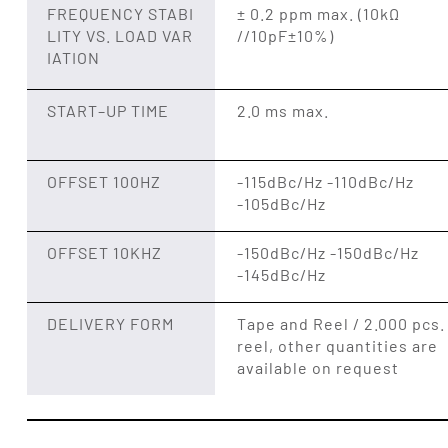
FREQUENCY STABI
± 0.2 ppm max. (10kΩ
LITY VS. LOAD VAR
//10pF±10%)
IATION
START–UP TIME
2.0 ms max.
OFFSET 100HZ
-115dBc/Hz -110dBc/Hz
-105dBc/Hz
OFFSET 10KHZ
-150dBc/Hz -150dBc/Hz
-145dBc/Hz
DELIVERY FORM
Tape and Reel / 2.000 pcs.
reel, other quantities are
available on request