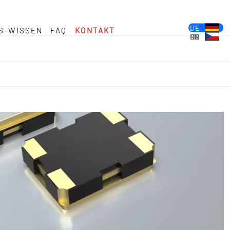
DE
S-WISSEN
FAQ
KONTAKT
EN
FR
ES
PL
IT
NL
HU
CS