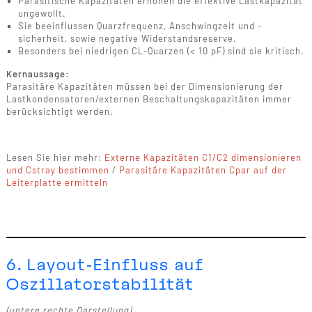
Parasitische Kapazitäten erhöhen die effektive Lastkapazität
ungewollt.
Sie beeinflussen Quarzfrequenz, Anschwingzeit und -
sicherheit, sowie negative Widerstandsreserve.
Besonders bei niedrigen CL-Quarzen (< 10 pF) sind sie kritisch.
Kernaussage:
Parasitäre Kapazitäten müssen bei der Dimensionierung der
Lastkondensatoren/externen Beschaltungskapazitäten immer
berücksichtigt werden.
Lesen Sie hier mehr:
Externe Kapazitäten C1/C2 dimensionieren
und Cstray bestimmen
/
Parasitäre Kapazitäten Cpar auf der
Leiterplatte ermitteln
6. Layout-Einfluss auf
Oszillatorstabilität
(untere rechte Darstellung)