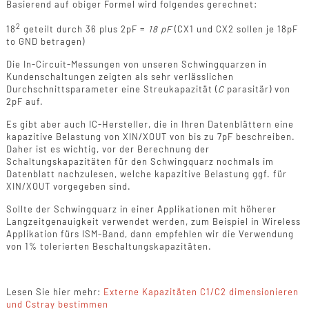
Basierend auf obiger Formel wird folgendes gerechnet:
2
18
geteilt durch 36 plus 2pF =
18 pF
(CX1 und CX2 sollen je 18pF
to GND betragen)
Die In-Circuit-Messungen von unseren Schwingquarzen in
Kundenschaltungen zeigten als sehr verlässlichen
Durchschnittsparameter eine Streukapazität (
C
parasitär) von
2pF auf.
Es gibt aber auch IC-Hersteller, die in Ihren Datenblättern eine
kapazitive Belastung von XIN/XOUT von bis zu 7pF beschreiben.
Daher ist es wichtig, vor der Berechnung der
Schaltungskapazitäten für den Schwingquarz nochmals im
Datenblatt nachzulesen, welche kapazitive Belastung ggf. für
XIN/XOUT vorgegeben sind.
Sollte der Schwingquarz in einer Applikationen mit höherer
Langzeitgenauigkeit verwendet werden, zum Beispiel in Wireless
Applikation fürs ISM-Band, dann empfehlen wir die Verwendung
von 1% tolerierten Beschaltungskapazitäten.
Lesen Sie hier mehr:
Externe Kapazitäten C1/C2 dimensionieren
und Cstray bestimmen