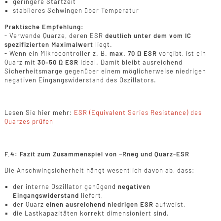
geringere Startzeit
stabileres Schwingen über Temperatur
Praktische Empfehlung:
- Verwende Quarze, deren ESR
deutlich unter dem vom IC
spezifizierten Maximalwert
liegt.
- Wenn ein Mikrocontroller z. B.
max. 70 Ω ESR
vorgibt, ist ein
Quarz mit
30–50 Ω ESR
ideal. Damit bleibt ausreichend
Sicherheitsmarge gegenüber einem möglicherweise niedrigen
negativen Eingangswiderstand des Oszillators.
Lesen Sie hier mehr:
ESR (Equivalent Series Resistance) des
Quarzes prüfen
F.4: Fazit zum Zusammenspiel von −Rneg und Quarz-ESR
Die Anschwingsicherheit hängt wesentlich davon ab, dass:
der interne Oszillator genügend
negativen
Eingangswiderstand
liefert,
der Quarz
einen ausreichend niedrigen ESR
aufweist,
die Lastkapazitäten korrekt dimensioniert sind.