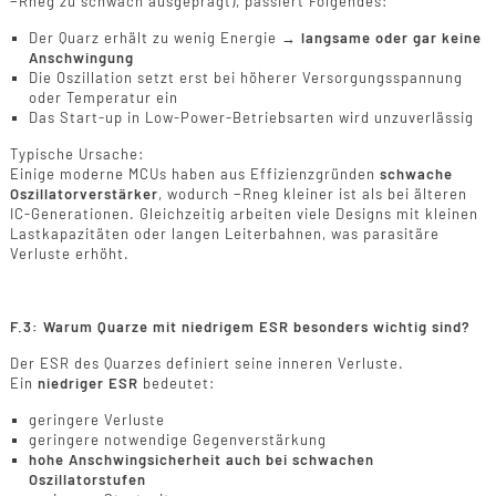
−Rneg zu schwach ausgeprägt), passiert Folgendes:
Der Quarz erhält zu wenig Energie →
langsame oder gar keine
Anschwingung
Die Oszillation setzt erst bei höherer Versorgungsspannung
oder Temperatur ein
Das Start-up in Low-Power-Betriebsarten wird unzuverlässig
Typische Ursache:
Einige moderne MCUs haben aus Effizienzgründen
schwache
Oszillatorverstärker
, wodurch −Rneg kleiner ist als bei älteren
IC-Generationen. Gleichzeitig arbeiten viele Designs mit kleinen
Lastkapazitäten oder langen Leiterbahnen, was parasitäre
Verluste erhöht.
F.3: Warum Quarze mit niedrigem ESR besonders wichtig sind?
Der ESR des Quarzes definiert seine inneren Verluste.
Ein
niedriger ESR
bedeutet:
geringere Verluste
geringere notwendige Gegenverstärkung
hohe Anschwingsicherheit auch bei schwachen
Oszillatorstufen