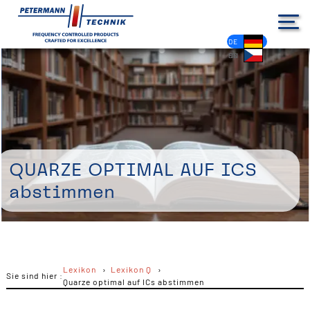
DE
EN
FR
ES
PL
IT
NL
HU
CS
Quarze optimal auf ICs
abstimmen
Lexikon
Lexikon Q
Sie sind hier :
Quarze optimal auf ICs abstimmen