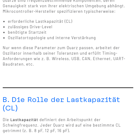
Quarze sind frequenzbestimmende Komponenten, deren
Genauigkeit stark von ihrer elektrischen Umgebung abhängt.
Mikrocontroller-Hersteller spezifizieren typischerweise:
erforderliche Lastkapazität (CL)
zulässiges Drive-Level
benötigte Startzeit
Oszillatortopologie und interne Verstärkung
Nur wenn diese Parameter zum Quarz passen, arbeitet der
Oszillator innerhalb seiner Toleranzen und erfüllt Timing-
Anforderungen wie z. B. Wireless, USB, CAN, Ethernet, UART-
Baudraten, etc.
B. Die Rolle der Lastkapazität
(CL)
Die
Lastkapazität
definiert den Arbeitspunkt der
Schwingfrequenz. Jeder Quarz wird auf eine bestimmte CL
getrimmt (z. B. 8 pF, 12 pF, 16 pF).