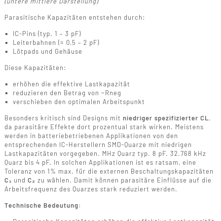
(untere mittlere Darstellung)
Parasitische Kapazitäten entstehen durch:
IC-Pins (typ. 1 – 3 pF)
Leiterbahnen (≈ 0,5 – 2 pF)
Lötpads und Gehäuse
Diese Kapazitäten:
erhöhen die effektive Lastkapazität
reduzieren den Betrag von −Rneg
verschieben den optimalen Arbeitspunkt
Besonders kritisch sind Designs mit
niedriger spezifizierter CL
,
da parasitäre Effekte dort prozentual stark wirken. Meistens
werden in batteriebetriebenen Applikationen von den
entsprechenden IC-Herstellern SMD-Quarze mit niedrigen
Lastkapazitäten vorgegeben. MHz Quarz typ. 8 pF. 32.768 kHz
Quarz bis 4 pF. In solchen Applikationen ist es ratsam, eine
Toleranz von 1% max. für die externen Beschaltungskapazitäten
C₁
und
C₂
zu wählen. Damit können parasitäre Einflüsse auf die
Arbeitsfrequenz des Quarzes stark reduziert werden.
Technische Bedeutung: