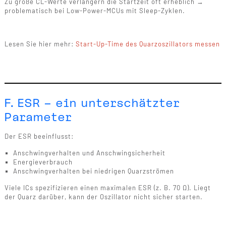
Zu große CL-Werte verlängern die Startzeit oft erheblich →
problematisch bei Low-Power-MCUs mit Sleep-Zyklen.
Lesen Sie hier mehr:
Start-Up-Time des Quarzoszillators messen
F. ESR – ein unterschätzter
Parameter
Der ESR beeinflusst:
Anschwingverhalten und Anschwingsicherheit
Energieverbrauch
Anschwingverhalten bei niedrigen Quarzströmen
Viele ICs spezifizieren einen maximalen ESR (z. B. 70 Ω). Liegt
der Quarz darüber, kann der Oszillator nicht sicher starten.