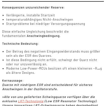
Konsequenzen unzureichender Reserve:
Verlängerte, instabile Startzeit
temperaturabhängiges Nicht-Anschwingen
Startprobleme bei niedriger Versorgungsspannung
Diese einfache Ungleichung beschreibt die
fundamentalen
Anschwingbedingung
.
Technische Bedeutung:
Der Betrag des negativen Eingangswiderstands muss größer
sein als der ESR des Quarzes.
Ist diese Bedingung nicht erfüllt, schwingt der Quarz nicht
oder nur unzuverlässig an.
Moderne Low-Power-MCUs besitzen oft einen kleineren −Rₙₑg
als ältere Designs.
Kernaussage:
Quarze mit niedrigem ESR sind entscheidend für sicheres
Anschwingen in der Oszillatorstufe.
>Alle von uns gelieferten Schwingquarze verfügen über die
exklusive
LRT-Technologie
(Low ESR Resonator Technology).
Unsere innovativen LRT-Schwingquarze haben designbedingt