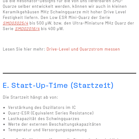
Da die Resonator-Designs für die von uns lieferbaren SMD-
Quarze selber entwickelt werden, können wir auch in kleinen
Keramikgehäusen MHz Schwingquarze mit hoher Drive Level
Festigkeit liefern. Den Low ESR Mini-Quarz der Serie
SMD03025/4
bis 500 µW, bzw. den Ultra-Miniature MHz Quarz der
Serie
SMD02016/4
bis 400 µW.
Lesen Sie hier mehr:
Drive-Level und Quarzstrom messen
E. Start-Up-Time (Startzeit)
Die Startzeit hängt ab von:
Verstärkung des Oszillators im IC
Quarz-ESR (Equivalent Series Resistance)
Lastkapazität des Schwingquarzes
Werte der externen Beschaltungskapazitäten
Temperatur und Versorgungsspannung