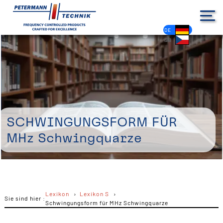
DE
EN
FR
ES
PL
IT
NL
HU
CS
Schwingungsform für
MHz Schwingquarze
Lexikon
Lexikon S
Sie sind hier :
Schwingungsform für MHz Schwingquarze