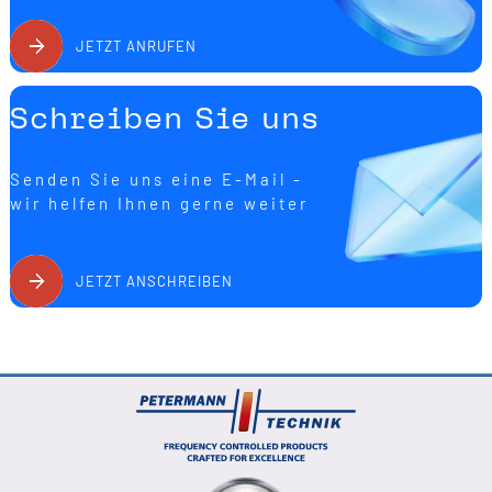
anspruchsvolle Taktgeber- und Frequenzanwendungen im
Elektronikbereich.
JETZT ANRUFEN
Schreiben Sie uns
Senden Sie uns eine E-Mail -
wir helfen Ihnen gerne weiter
JETZT ANSCHREIBEN