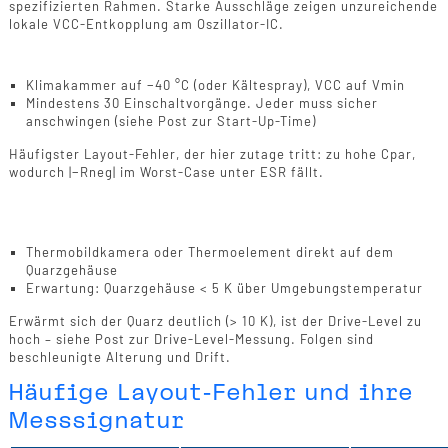
spezifizierten Rahmen. Starke Ausschläge zeigen unzureichende
lokale VCC-Entkopplung am Oszillator-IC.
Validierung 4: Kalter Start
Klimakammer auf −40 °C (oder Kältespray), VCC auf Vmin
Mindestens 30 Einschaltvorgänge. Jeder muss sicher
anschwingen (siehe Post zur Start-Up-Time)
Häufigster Layout-Fehler, der hier zutage tritt: zu hohe Cpar,
wodurch |−Rneg| im Worst-Case unter ESR fällt.
Validierung 5: Temperaturprofil am
Quarzgehäuse
Thermobildkamera oder Thermoelement direkt auf dem
Quarzgehäuse
Erwartung: Quarzgehäuse < 5 K über Umgebungstemperatur
Erwärmt sich der Quarz deutlich (> 10 K), ist der Drive-Level zu
hoch – siehe Post zur Drive-Level-Messung. Folgen sind
beschleunigte Alterung und Drift.
Häufige Layout-Fehler und ihre
Messsignatur