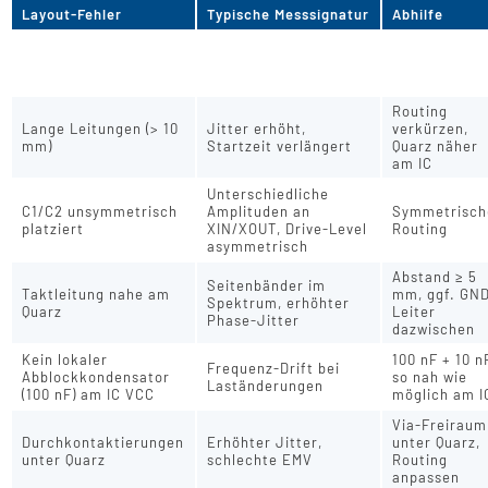
Layout-Fehler
Typische Messsignatur
Abhilfe
Frequenzverschiebung
GND-
GND-Fläche unter
+5 bis +20 ppm, Cpar
Aussparung
Quarz
> 4 pF
auf allen La
Routing
Lange Leitungen (> 10
Jitter erhöht,
verkürzen,
mm)
Startzeit verlängert
Quarz näher
am IC
Unterschiedliche
C1/C2 unsymmetrisch
Amplituden an
Symmetrisch
platziert
XIN/XOUT, Drive-Level
Routing
asymmetrisch
Abstand ≥ 5
Seitenbänder im
Taktleitung nahe am
mm, ggf. GN
Spektrum, erhöhter
Quarz
Leiter
Phase-Jitter
dazwischen
Kein lokaler
100 nF + 10 n
Frequenz-Drift bei
Abblockkondensator
so nah wie
Laständerungen
(100 nF) am IC VCC
möglich am I
Via-Freiraum
Durchkontaktierungen
Erhöhter Jitter,
unter Quarz,
unter Quarz
schlechte EMV
Routing
anpassen