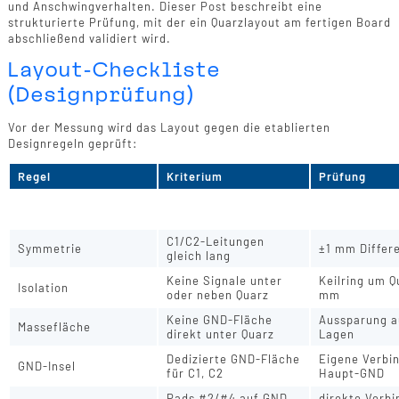
und Anschwingverhalten. Dieser Post beschreibt eine
strukturierte Prüfung, mit der ein Quarzlayout am fertigen Board
abschließend validiert wird.
Layout-Checkliste
(Designprüfung)
Vor der Messung wird das Layout gegen die etablierten
Designregeln geprüft:
Regel
Kriterium
Prüfung
Quarz + C1, C2 direkt
Abstand < 5 
Position
am IC
XIN/XOUT
C1/C2-Leitungen
Symmetrie
±1 mm Differ
gleich lang
Keine Signale unter
Keilring um Q
Isolation
oder neben Quarz
mm
Keine GND-Fläche
Aussparung a
Massefläche
direkt unter Quarz
Lagen
Dedizierte GND-Fläche
Eigene Verbi
GND-Insel
für C1, C2
Haupt-GND
Pads #2/#4 auf GND
direkte Verbi