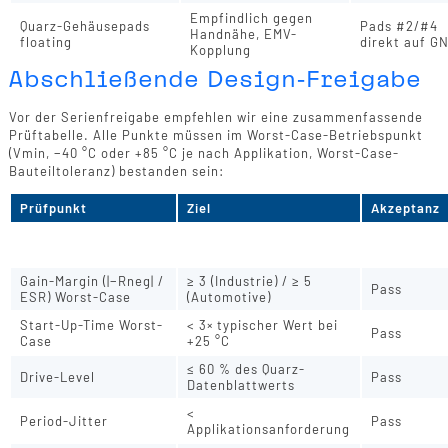
Empfindlich gegen
Quarz-Gehäusepads
Pads #2/#4
Handnähe, EMV-
floating
direkt auf G
Kopplung
Abschließende Design-Freigabe
Vor der Serienfreigabe empfehlen wir eine zusammenfassende
Prüftabelle. Alle Punkte müssen im Worst-Case-Betriebspunkt
(Vmin, −40 °C oder +85 °C je nach Applikation, Worst-Case-
Bauteiltoleranz) bestanden sein:
Prüfpunkt
Ziel
Akzeptanz
Frequenzgenauigkeit
± < 5 ppm
Pass
bei +25 °C, Vnom
Gain-Margin (|−Rneg| /
≥ 3 (Industrie) / ≥ 5
Pass
ESR) Worst-Case
(Automotive)
Start-Up-Time Worst-
< 3× typischer Wert bei
Pass
Case
+25 °C
≤ 60 % des Quarz-
Drive-Level
Pass
Datenblattwerts
<
Period-Jitter
Pass
Applikationsanforderung