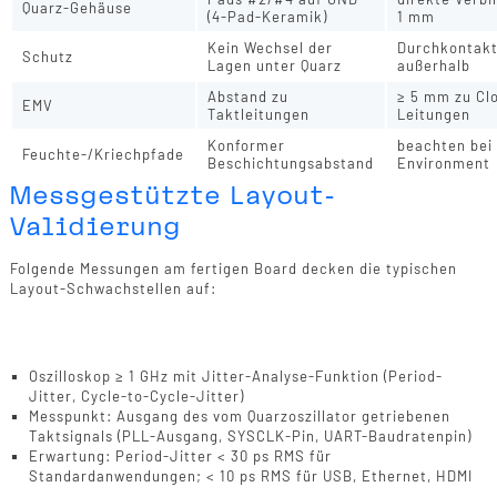
Quarz-Gehäuse
(4-Pad-Keramik)
1 mm
Kein Wechsel der
Durchkontakt
Schutz
Lagen unter Quarz
außerhalb
Abstand zu
≥ 5 mm zu Cl
EMV
Taktleitungen
Leitungen
Konformer
beachten bei
Feuchte-/Kriechpfade
Beschichtungsabstand
Environment
Messgestützte Layout-
Validierung
Folgende Messungen am fertigen Board decken die typischen
Layout-Schwachstellen auf:
Validierung 1: Jitter-Messung am
Oszillatorausgang
Oszilloskop ≥ 1 GHz mit Jitter-Analyse-Funktion (Period-
Jitter, Cycle-to-Cycle-Jitter)
Messpunkt: Ausgang des vom Quarzoszillator getriebenen
Taktsignals (PLL-Ausgang, SYSCLK-Pin, UART-Baudratenpin)
Erwartung: Period-Jitter < 30 ps RMS für
Standardanwendungen; < 10 ps RMS für USB, Ethernet, HDMI