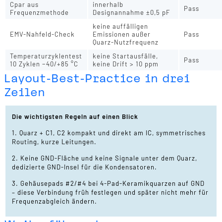
Cpar aus
innerhalb
Pass
Frequenzmethode
Designannahme ±0,5 pF
keine auffälligen
EMV-Nahfeld-Check
Emissionen außer
Pass
Quarz-Nutzfrequenz
Temperaturzyklentest
keine Startausfälle,
Pass
10 Zyklen −40/+85 °C
keine Drift > 10 ppm
Layout-Best-Practice in drei
Zeilen
Die wichtigsten Regeln auf einen Blick
1. Quarz + C1, C2 kompakt und direkt am IC, symmetrisches
Routing, kurze Leitungen.
2. Keine GND-Fläche und keine Signale unter dem Quarz,
dedizierte GND-Insel für die Kondensatoren.
3. Gehäusepads #2/#4 bei 4-Pad-Keramikquarzen auf GND
– diese Verbindung früh festlegen und später nicht mehr für
Frequenzabgleich ändern.