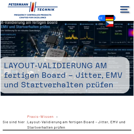
DE
EN
FR
ES
PL
IT
NL
HU
CS
Layout-Validierung am
fertigen Board – Jitter, EMV
und Startverhalten prüfen
Praxis-Wissen
Sie sind hier :
Layout-Validierung am fertigen Board – Jitter, EMV und
Startverhalten prüfen