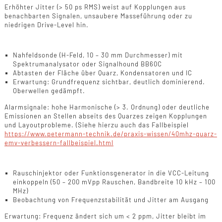
Erhöhter Jitter (> 50 ps RMS) weist auf Kopplungen aus
benachbarten Signalen, unsaubere Masseführung oder zu
niedrigen Drive-Level hin.
Validierung 2: EMV-Vorabtest – Nahfeldsonde
Nahfeldsonde (H-Feld, 10 – 30 mm Durchmesser) mit
Spektrumanalysator oder Signalhound BB60C
Abtasten der Fläche über Quarz, Kondensatoren und IC
Erwartung: Grundfrequenz sichtbar, deutlich dominierend.
Oberwellen gedämpft.
Alarmsignale: hohe Harmonische (> 3. Ordnung) oder deutliche
Emissionen an Stellen abseits des Quarzes zeigen Kopplungen
und Layoutprobleme. (Siehe hierzu auch das Fallbeispiel
https://www.petermann-technik.de/praxis-wissen/40mhz-quarz-
emv-verbessern-fallbeispiel.html
Validierung 3: VCC-Koppelfestigkeit
Rauschinjektor oder Funktionsgenerator in die VCC-Leitung
einkoppeln (50 – 200 mVpp Rauschen, Bandbreite 10 kHz – 100
MHz)
Beobachtung von Frequenzstabilität und Jitter am Ausgang
Erwartung: Frequenz ändert sich um < 2 ppm, Jitter bleibt im