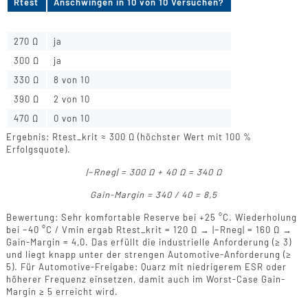
Rtest
Anschwingen in 10 von 10 Versuchen?
220 Ω
ja
270 Ω
ja
300 Ω
ja
330 Ω
8 von 10
390 Ω
2 von 10
470 Ω
0 von 10
Ergebnis: Rtest_krit ≈ 300 Ω (höchster Wert mit 100 %
Erfolgsquote).
|−Rneg| = 300 Ω + 40 Ω = 340 Ω
Gain-Margin = 340 / 40 = 8,5
Bewertung: Sehr komfortable Reserve bei +25 °C. Wiederholung
bei −40 °C / Vmin ergab Rtest_krit = 120 Ω → |−Rneg| = 160 Ω →
Gain-Margin = 4,0. Das erfüllt die industrielle Anforderung (≥ 3)
und liegt knapp unter der strengen Automotive-Anforderung (≥
5). Für Automotive-Freigabe: Quarz mit niedrigerem ESR oder
höherer Frequenz einsetzen, damit auch im Worst-Case Gain-
Margin ≥ 5 erreicht wird.