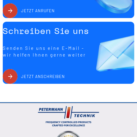
reproduzierbar zu verifizieren.
JETZT ANRUFEN
Schreiben Sie uns
Senden Sie uns eine E-Mail -
wir helfen Ihnen gerne weiter
JETZT ANSCHREIBEN