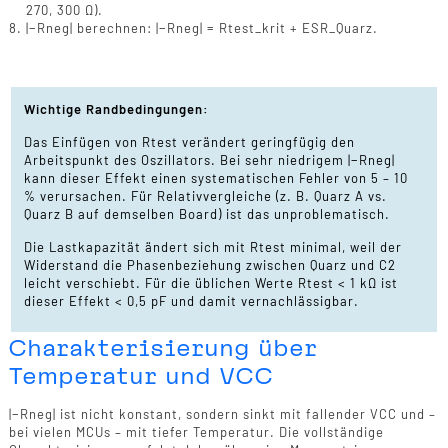
270, 300 Ω).
|−Rneg| berechnen: |−Rneg| = Rtest_krit + ESR_Quarz.
Wichtige Randbedingungen:
Das Einfügen von Rtest verändert geringfügig den
Arbeitspunkt des Oszillators. Bei sehr niedrigem |−Rneg|
kann dieser Effekt einen systematischen Fehler von 5 – 10
% verursachen. Für Relativvergleiche (z. B. Quarz A vs.
Quarz B auf demselben Board) ist das unproblematisch.
Die Lastkapazität ändert sich mit Rtest minimal, weil der
Widerstand die Phasenbeziehung zwischen Quarz und C2
leicht verschiebt. Für die üblichen Werte Rtest < 1 kΩ ist
dieser Effekt < 0,5 pF und damit vernachlässigbar.
Charakterisierung über
Temperatur und VCC
|−Rneg| ist nicht konstant, sondern sinkt mit fallender VCC und –
bei vielen MCUs – mit tiefer Temperatur. Die vollständige