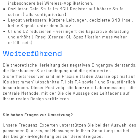
insbesondere bei Wireless-Applikationen.
Oszillator-Gain-Stufe im MCU-Register auf höhere Stufe
setzen (falls konfigurierbar)
Layout verbessern: kürzere Leitungen, dedizierte GND-Insel,
keine Signale unter dem Quarz
C1 und C2 reduzieren – verringert die kapazitive Belastung
und erhöht |−Rneg| (Grenze: CL-Spezifikation muss weiter
erfüllt sein)
Weiterführend
Die theoretische Herleitung des negativen Eingangswiderstands,
die Barkhausen-Startbedingung und die geforderten
Sicherheitsreserven sind im Praxisleitfaden „Quarze optimal auf
ICs abstimmen“ (Abschnitte F.1 bis F.4 sowie 1 und 3) ausführlich
beschrieben. Dieser Post zeigt die konkrete Labormessung – die
zentrale Methode, mit der Sie die Aussage des Leitfadens auf
Ihrem realen Design verifizieren.
Sie haben Fragen zur Umsetzung?
Unsere Frequenz-Experten unterstützen Sie bei der Auswahl des
passenden Quarzes, bei Messungen in Ihrer Schaltung und bei
der Design-in-Begleitung bis zur Serienfreigabe.