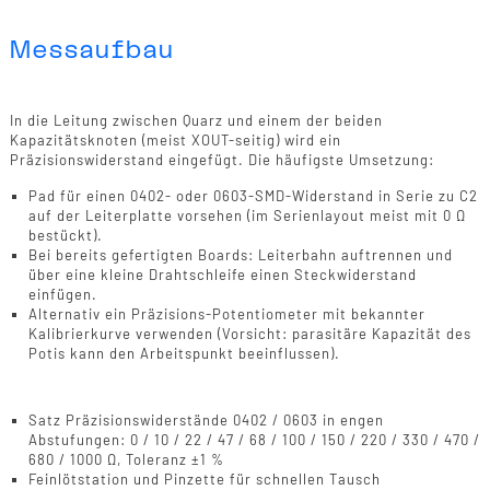
Messaufbau
Schaltungsmodifikation
In die Leitung zwischen Quarz und einem der beiden
Kapazitätsknoten (meist XOUT-seitig) wird ein
Präzisionswiderstand eingefügt. Die häufigste Umsetzung:
Pad für einen 0402- oder 0603-SMD-Widerstand in Serie zu C2
auf der Leiterplatte vorsehen (im Serienlayout meist mit 0 Ω
bestückt).
Bei bereits gefertigten Boards: Leiterbahn auftrennen und
über eine kleine Drahtschleife einen Steckwiderstand
einfügen.
Alternativ ein Präzisions-Potentiometer mit bekannter
Kalibrierkurve verwenden (Vorsicht: parasitäre Kapazität des
Potis kann den Arbeitspunkt beeinflussen).
Equipment
Satz Präzisionswiderstände 0402 / 0603 in engen
Abstufungen: 0 / 10 / 22 / 47 / 68 / 100 / 150 / 220 / 330 / 470 /
680 / 1000 Ω, Toleranz ±1 %
Feinlötstation und Pinzette für schnellen Tausch