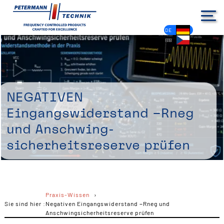
DE
EN
FR
ES
PL
IT
NL
HU
CS
Negativen
Eingangswiderstand −Rneg
und Anschwing-
sicherheitsreserve prüfen
Praxis-Wissen
Sie sind hier :
Negativen Eingangswiderstand −Rneg und
Anschwingsicherheitsreserve prüfen