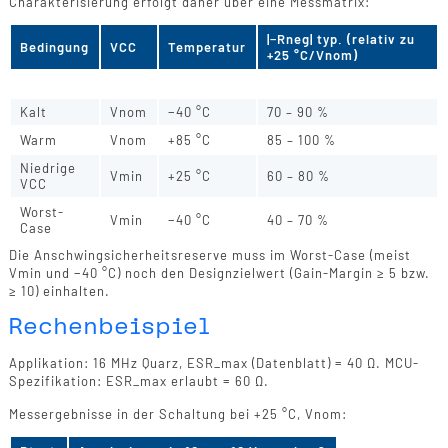
Charakterisierung erfolgt daher über eine Messmatrix:
|−Rneg| typ. (relativ zu
Bedingung
VCC
Temperatur
+25 °C/Vnom)
Referenz
Vnom
+25 °C
100 %
Kalt
Vnom
−40 °C
70 – 90 %
Warm
Vnom
+85 °C
85 – 100 %
Niedrige
Vmin
+25 °C
60 – 80 %
VCC
Worst-
Vmin
−40 °C
40 – 70 %
Case
Die Anschwingsicherheitsreserve muss im Worst-Case (meist
Vmin und −40 °C) noch den Designzielwert (Gain-Margin ≥ 5 bzw.
≥ 10) einhalten.
Rechenbeispiel
Applikation: 16 MHz Quarz, ESR_max (Datenblatt) = 40 Ω. MCU-
Spezifikation: ESR_max erlaubt = 60 Ω.
Messergebnisse in der Schaltung bei +25 °C, Vnom: