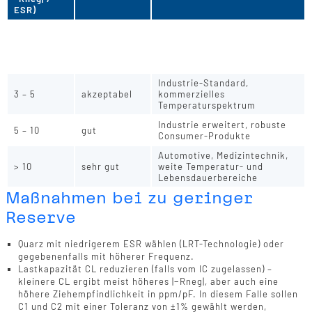
ESR)
Design überarbeiten –
niedrigeren ESR, stärkeren
< 3
unzureichend
Oszillator oder Layout
verbessern
Industrie-Standard,
3 – 5
akzeptabel
kommerzielles
Temperaturspektrum
Industrie erweitert, robuste
5 – 10
gut
Consumer-Produkte
Automotive, Medizintechnik,
> 10
sehr gut
weite Temperatur- und
Lebensdauerbereiche
Maßnahmen bei zu geringer
Reserve
Quarz mit niedrigerem ESR wählen (LRT-Technologie) oder
gegebenenfalls mit höherer Frequenz.
Lastkapazität CL reduzieren (falls vom IC zugelassen) –
kleinere CL ergibt meist höheres |−Rneg|, aber auch eine
höhere Ziehempfindlichkeit in ppm/pF. In diesem Falle sollen
C1 und C2 mit einer Toleranz von ±1% gewählt werden,