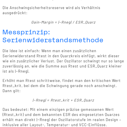
Die Anschwingsicherheitsreserve wird als Verhältnis
ausgedrückt:
Gain-Margin = |−Rneg| / ESR_Quarz
Messprinzip:
Serienwiderstandsmethode
Die Idee ist einfach: Wenn man einen zusätzlichen
Serienwiderstand Rtest in den Quarzkreis einfügt, wirkt dieser
wie ein zusätzlicher Verlust. Der Oszillator schwingt nur so lange
zuverlässig an, wie die Summe aus Rtest und ESR_Quarz kleiner
ist als |−Rneg|.
Erhöht man Rtest schrittweise, findet man den kritischen Wert
Rtest_krit, bei dem die Schwingung gerade noch anschwingt.
Dann gilt:
|−Rneg| = Rtest_krit + ESR_Quarz
Das bedeutet: Mit einem einzigen präzise gemessenen Wert
(Rtest_krit) und dem bekannten ESR des eingesetzten Quarzes
erhält man direkt |−Rneg| der Oszillatorstufe im realen Design –
inklusive aller Layout-, Temperatur- und VCC-Einflüsse.