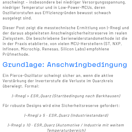
anschwingt – insbesondere bei niedriger Versorgungsspannung,
niedriger Temperatur und in Low-Power-MCUs, deren
Oszillatorstufen aus Effizienzgründen bewusst schwach
ausgelegt sind.
Dieser Post zeigt die messtechnische Ermittlung von |−Rneg| und
der daraus abgeleiteten Anschwingsicherheitsreserve im realen
Zielsystem. Die beschriebene Serienwiderstandsmethode ist die
in der Praxis etablierte, von vielen MCU-Herstellern (ST, NXP,
Infineon, Microchip, Renesas, Silicon Labs) empfohlene
Prüfmethode.
Grundlage: Anschwingbedingung
Ein Pierce-Oszillator schwingt sicher an, wenn die aktive
Verstärkung der Inverterstufe die Verluste im Quarzkreis
überwiegt. Formal:
|−Rneg| > ESR_Quarz (Startbedingung nach Barkhausen)
Für robuste Designs wird eine Sicherheitsreserve gefordert:
|−Rneg| ≥ 5 · ESR_Quarz (Industriestandard)
|−Rneg| ≥ 10 · ESR_Quarz (Automotive / Industrie mit weitem
Temperaturbereich)