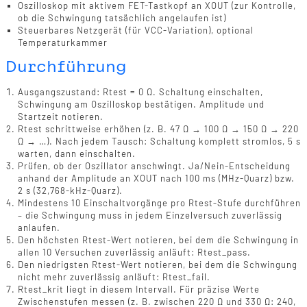
Oszilloskop mit aktivem FET-Tastkopf an XOUT (zur Kontrolle,
ob die Schwingung tatsächlich angelaufen ist)
Steuerbares Netzgerät (für VCC-Variation), optional
Temperaturkammer
Durchführung
Ausgangszustand: Rtest = 0 Ω. Schaltung einschalten,
Schwingung am Oszilloskop bestätigen. Amplitude und
Startzeit notieren.
Rtest schrittweise erhöhen (z. B. 47 Ω → 100 Ω → 150 Ω → 220
Ω → …). Nach jedem Tausch: Schaltung komplett stromlos, 5 s
warten, dann einschalten.
Prüfen, ob der Oszillator anschwingt. Ja/Nein-Entscheidung
anhand der Amplitude an XOUT nach 100 ms (MHz-Quarz) bzw.
2 s (32,768-kHz-Quarz).
Mindestens 10 Einschaltvorgänge pro Rtest-Stufe durchführen
– die Schwingung muss in jedem Einzelversuch zuverlässig
anlaufen.
Den höchsten Rtest-Wert notieren, bei dem die Schwingung in
allen 10 Versuchen zuverlässig anläuft: Rtest_pass.
Den niedrigsten Rtest-Wert notieren, bei dem die Schwingung
nicht mehr zuverlässig anläuft: Rtest_fail.
Rtest_krit liegt in diesem Intervall. Für präzise Werte
Zwischenstufen messen (z. B. zwischen 220 Ω und 330 Ω: 240,