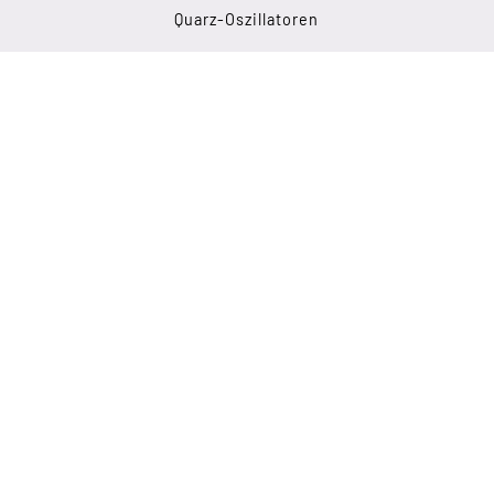
Quarz-Oszillatoren
32.768 KHZ Lösungen
Top Seller
RECHTLICHES
Impressum
Datenschutzerklärung
Sitemap
KONTAKT
Lechwiesenstr. 13
D-86899 Landsberg
+49 819 130 53 95
info(at)petermann-technik.de