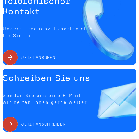
Telefonischer
Kontakt
Unsere Frequenz-Experten sind
für Sie da
JETZT ANRUFEN
Schreiben Sie uns
Senden Sie uns eine E-Mail -
wir helfen Ihnen gerne weiter
JETZT ANSCHREIBEN