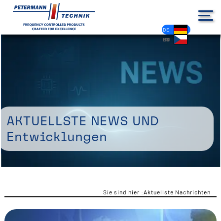
DE
EN
FR
ES
PL
IT
NL
HU
CS
Aktuellste News und
Entwicklungen
Sie sind hier :
Aktuellste Nachrichten