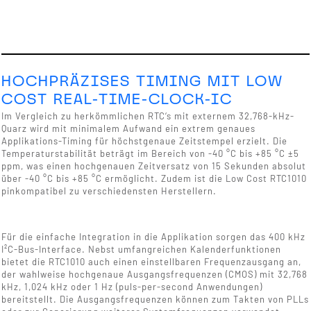
HOCHPRÄZISES TIMING MIT LOW
COST REAL-TIME-CLOCK-IC
Im Vergleich zu herkömmlichen RTC‘s mit externem 32,768-kHz-
Quarz wird mit minimalem Aufwand ein extrem genaues
Applikations-Timing für höchstgenaue Zeitstempel erzielt. Die
Temperaturstabilität beträgt im Bereich von -40 °C bis +85 °C ±5
ppm, was einen hochgenauen Zeitversatz von 15 Sekunden absolut
über -40 °C bis +85 °C ermöglicht. Zudem ist die Low Cost RTC1010
pinkompatibel zu verschiedensten Herstellern.
Für die einfache Integration in die Applikation sorgen das 400 kHz
I²C-Bus-Interface. Nebst umfangreichen Kalenderfunktionen
bietet die RTC1010 auch einen einstellbaren Frequenzausgang an,
der wahlweise hochgenaue Ausgangsfrequenzen (CMOS) mit 32,768
kHz, 1,024 kHz oder 1 Hz (puls-per-second Anwendungen)
bereitstellt. Die Ausgangsfrequenzen können zum Takten von PLLs