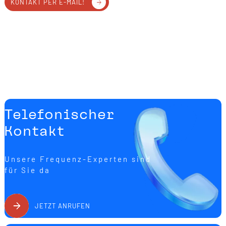
KONTAKT PER E-MAIL!
Telefonischer
Kontakt
Unsere Frequenz-Experten sind
für Sie da
JETZT ANRUFEN