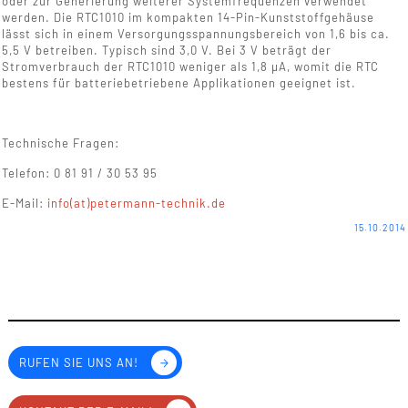
oder zur Generierung weiterer Systemfrequenzen verwendet
werden. Die RTC1010 im kompakten 14-Pin-Kunststoffgehäuse
lässt sich in einem Versorgungsspannungsbereich von 1,6 bis ca.
5,5 V betreiben. Typisch sind 3,0 V. Bei 3 V beträgt der
Stromverbrauch der RTC1010 weniger als 1,8 µA, womit die RTC
bestens für batteriebetriebene Applikationen geeignet ist.
Technische Fragen:
Telefon: 0 81 91 / 30 53 95
E-Mail:
info(at)petermann-technik.de
15.10.2014
RUFEN SIE UNS AN!