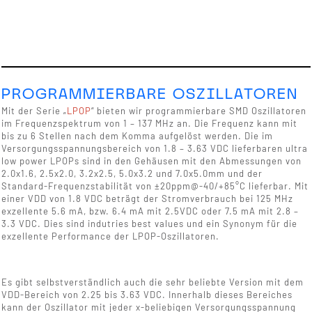
PROGRAMMIERBARE OSZILLATOREN
Mit der Serie „
LPOP
“ bieten wir programmierbare SMD Oszillatoren
im Frequenzspektrum von 1 – 137 MHz an. Die Frequenz kann mit
bis zu 6 Stellen nach dem Komma aufgelöst werden. Die im
Versorgungsspannungsbereich von 1.8 – 3.63 VDC lieferbaren ultra
low power LPOPs sind in den Gehäusen mit den Abmessungen von
2.0x1.6, 2.5x2.0, 3.2x2.5, 5.0x3.2 und 7.0x5.0mm und der
Standard-Frequenzstabilität von ±20ppm@-40/+85°C lieferbar. Mit
einer VDD von 1.8 VDC beträgt der Stromverbrauch bei 125 MHz
exzellente 5.6 mA, bzw. 6.4 mA mit 2.5VDC oder 7.5 mA mit 2.8 –
3.3 VDC. Dies sind indutries best values und ein Synonym für die
exzellente Performance der LPOP-Oszillatoren.
Es gibt selbstverständlich auch die sehr beliebte Version mit dem
VDD-Bereich von 2.25 bis 3.63 VDC. Innerhalb dieses Bereiches
kann der Oszillator mit jeder x-beliebigen Versorgungsspannung