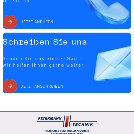
für Sie da
JETZT ANRUFEN
Schreiben Sie uns
Senden Sie uns eine E-Mail -
wir helfen Ihnen gerne weiter
JETZT ANSCHREIBEN