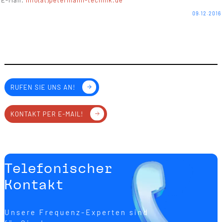
E-Mail:
info(at)petermann-technik.de
09.12.2016
RUFEN SIE UNS AN!
KONTAKT PER E-MAIL!
Telefonischer
Kontakt
Unsere Frequenz-Experten sind