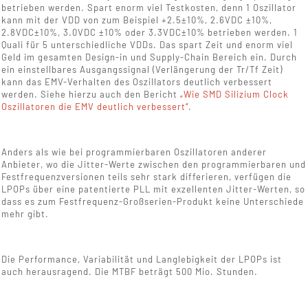
betrieben werden. Spart enorm viel Testkosten, denn 1 Oszillator
kann mit der VDD von zum Beispiel +2.5±10%, 2.6VDC ±10%,
2.8VDC±10%, 3.0VDC ±10% oder 3.3VDC±10% betrieben werden. 1
Quali für 5 unterschiedliche VDDs. Das spart Zeit und enorm viel
Geld im gesamten Design-in und Supply-Chain Bereich ein. Durch
ein einstellbares Ausgangssignal (Verlängerung der Tr/Tf Zeit)
kann das EMV-Verhalten des Oszillators deutlich verbessert
werden. Siehe hierzu auch den Bericht
„Wie SMD Silizium Clock
Oszillatoren die EMV deutlich verbessert“.
Anders als wie bei programmierbaren Oszillatoren anderer
Anbieter, wo die Jitter-Werte zwischen den programmierbaren und
Festfrequenzversionen teils sehr stark differieren, verfügen die
LPOPs über eine patentierte PLL mit exzellenten Jitter-Werten, so
dass es zum Festfrequenz-Großserien-Produkt keine Unterschiede
mehr gibt.
Die Performance, Variabilität und Langlebigkeit der LPOPs ist
auch herausragend. Die MTBF beträgt 500 Mio. Stunden.