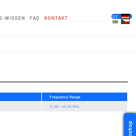
DE
S-WISSEN
FAQ
KONTAKT
EN
FR
ES
PL
IT
NL
HU
CS
Aktuellste Nachrichten
Inhalte
Sie sind hier :
gehäuse für
Frequency Range
12.00 - 40.00 MHz
Webshop