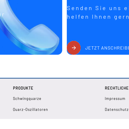
Senden Sie uns ei
ür
helfen Ihnen ger
JETZT ANSCHREIB
PRODUKTE
RECHTLICHE
Schwingquarze
Impressum
Quarz-Oszillatoren
Datenschutz
32.768 KHZ Lösungen
Sitemap