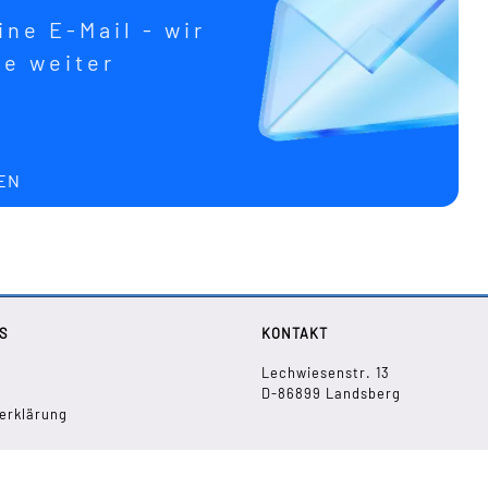
ne E-Mail - wir
ne weiter
EN
S
KONTAKT
Lechwiesenstr. 13
D-86899 Landsberg
erklärung
+49 819 130 53 95
info(at)petermann-technik.de