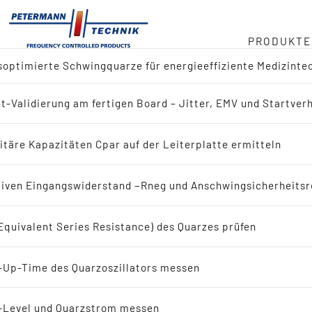
PRODUKTE
optimierte Schwingquarze für energieeffiziente Medizinte
ger
t-Validierung am fertigen Board – Jitter, EMV und Startver
ktübersicht
Mehr zu Quarzen in mi
duct
itäre Kapazitäten Cpar auf der Leiterplatte ermitteln
Ultraschall-Verschlus
 nach Referenz-Design (IC-Hersteller)
in
iven Eingangswiderstand −Rneg und Anschwingsicherheitsr
 nach Applikation
Produktname
Package
Equivalent Series Resistance) des Quarzes prüfen
eit
ingquarze
SMD03025/4 Ultrasonic
SMD Cera
-Up-Time des Quarzoszillators messen
bote
Schwingquarze
-Level und Quarzstrom messen