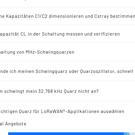
-Oszillatoren
en
ne Kapazitäten C1/C2 dimensionieren und Cstray bestimme
8 kHz Lösungen
apazität CL in der Schaltung messen und verifizieren
erichte
altung von MHz-Schwingquarzen
ellers empfohlen für Neuentwicklungen
inde ich meinen Schwingquarz oder Quarzoszillator, schnell
ikresonatoren
 schwingt mein 32.768 kHz Quarz nicht an?
 Reference
Telefonischer
ichtigen Quarz für LoRaWAN®-Applikationen auswählen
al Angebote
Kontakt