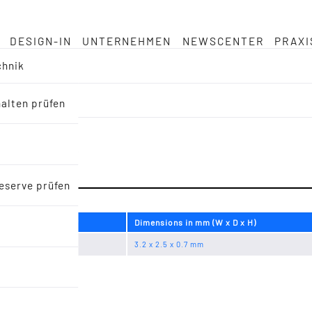
DESIGN-IN
UNTERNEHMEN
NEWSCENTER
PRAXI
chnik
halten prüfen
niaturisierten Keramik
s
eserve prüfen
Dimensions in mm (W x D x H)
mic/4pad
3.2 x 2.5 x 0.7 mm