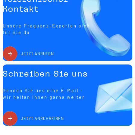
Kontakt
Unsere Frequenz-Experten sind
für Sie da
JETZT ANRUFEN
Schreiben Sie uns
Senden Sie uns eine E-Mail -
wir helfen Ihnen gerne weiter
JETZT ANSCHREIBEN