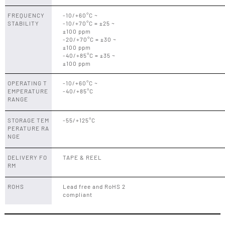
FREQUENCY
-10/+60°C ~
STABILITY
-10/+70°C = ±25 ~
±100 ppm
-20/+70°C = ±30 ~
±100 ppm
-40/+85°C = ±35 ~
±100 ppm
OPERATING T
-10/+60°C ~
EMPERATURE
-40/+85°C
RANGE
STORAGE TEM
-55/+125°C
PERATURE RA
NGE
DELIVERY FO
TAPE & REEL
RM
ROHS
Lead free and RoHS 2
compliant