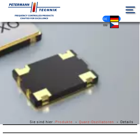
DE
EN
FR
ES
PL
IT
NL
HU
CS
Sie sind hier :
Produkte
Quarz-Oszillatoren
Details