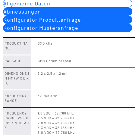
Allgemeine Daten
Abmessungen
Konfigurator Produktanfrage
Konfigurator Musteranfrage
PRODUKT NA
SXO kHz
ME
PACKAGE
SMD Ceramic/4pad
DIMENSIONS I
3.2 x 2.5 x 1.2 mm
N MM (W X D X
H)
FREQUENCY
32.768 kHz
RANGE
FREQUENCY
1.8 VDC = 32.768 kHz
RANGE VS SU
2.5 VDC = 32.768 kHz
PPLY VOLTAG
2.8 VDC = 32.768 kHz
E
3.3 VDC = 32.768 kHz
5.0 VDC = 32.768 kHz