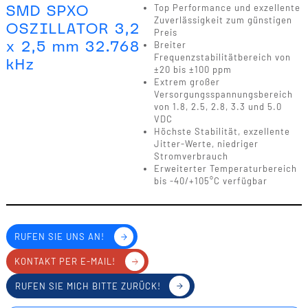
SMD SPXO
Top Performance und exzellente
Zuverlässigkeit zum günstigen
OSZILLATOR 3,2
Preis
x 2,5 mm 32.768
Breiter
Frequenzstabilitätbereich von
kHz
±20 bis ±100 ppm
Extrem großer
Versorgungsspannungsbereich
von 1.8, 2.5, 2.8, 3.3 und 5.0
VDC
Höchste Stabilität, exzellente
Jitter-Werte, niedriger
Stromverbrauch
Erweiterter Temperaturbereich
bis -40/+105°C verfügbar
RUFEN SIE UNS AN!
KONTAKT PER E-MAIL!
RUFEN SIE MICH BITTE ZURÜCK!