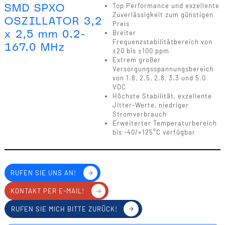
SMD SPXO
Top Performance und exzellente
Zuverlässigkeit zum günstigen
OSZILLATOR 3,2
Preis
x 2,5 mm 0.2-
Breiter
Frequenzstabilitätbereich von
167.0 MHz
±20 bis ±100 ppm
Extrem großer
Versorgungsspannungsbereich
von 1.8, 2.5, 2.8, 3.3 und 5.0
VDC
Höchste Stabilität, exzellente
Jitter-Werte, niedriger
Stromverbrauch
Erweiterter Temperaturbereich
bis -40/+125°C verfügbar
RUFEN SIE UNS AN!
KONTAKT PER E-MAIL!
RUFEN SIE MICH BITTE ZURÜCK!