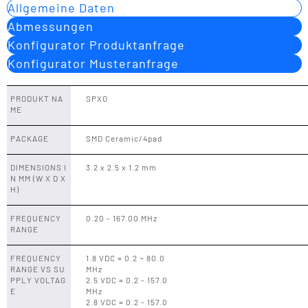
Allgemeine Daten
Abmessungen
Konfigurator Produktanfrage
Konfigurator Musteranfrage
PRODUKT NA
SPXO
ME
PACKAGE
SMD Ceramic/4pad
DIMENSIONS I
3.2 x 2.5 x 1.2 mm
N MM (W X D X
H)
FREQUENCY
0.20 - 167.00 MHz
RANGE
FREQUENCY
1.8 VDC = 0.2 ~ 80.0
RANGE VS SU
MHz
PPLY VOLTAG
2.5 VDC = 0.2 - 157.0
E
MHz
2.8 VDC = 0.2 - 157.0