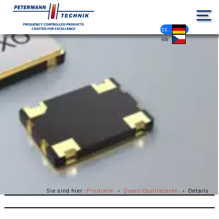
DE
EN
FR
ES
PL
IT
NL
HU
CS
Sie sind hier :
Produkte
Quarz-Oszillatoren
Details