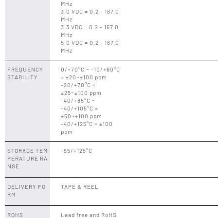
MHz
3.0 VDC = 0.2 - 167.0
MHz
3.3 VDC = 0.2 - 167.0
MHz
5.0 VDC = 0.2 - 167.0
MHz
FREQUENCY
0/+70°C ~ -10/+60°C
STABILITY
= ±20~±100 ppm
-20/+70°C =
±25~±100 ppm
-40/+85°C ~
-40/+105°C =
±50~±100 ppm
-40/+125°C = ±100
ppm
STORAGE TEM
-55/+125°C
PERATURE RA
NGE
DELIVERY FO
TAPE & REEL
RM
ROHS
Lead free and RoHS