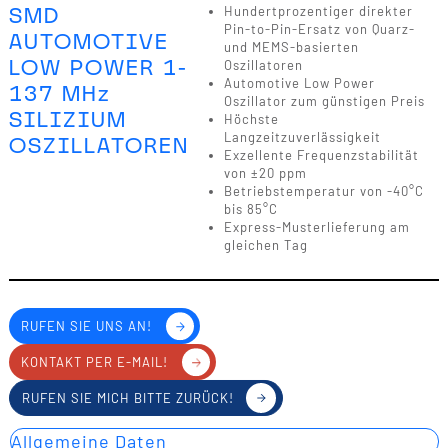
SMD
Hundertprozentiger direkter
Pin-to-Pin-Ersatz von Quarz-
AUTOMOTIVE
und MEMS-basierten
LOW POWER 1-
Oszillatoren
Automotive Low Power
137 MHz
Oszillator zum günstigen Preis
SILIZIUM
Höchste
Langzeitzuverlässigkeit
OSZILLATOREN
Exzellente Frequenzstabilität
von ±20 ppm
Betriebstemperatur von -40°C
bis 85°C
Express-Musterlieferung am
gleichen Tag
RUFEN SIE UNS AN!
KONTAKT PER E-MAIL!
RUFEN SIE MICH BITTE ZURÜCK!
Allgemeine Daten