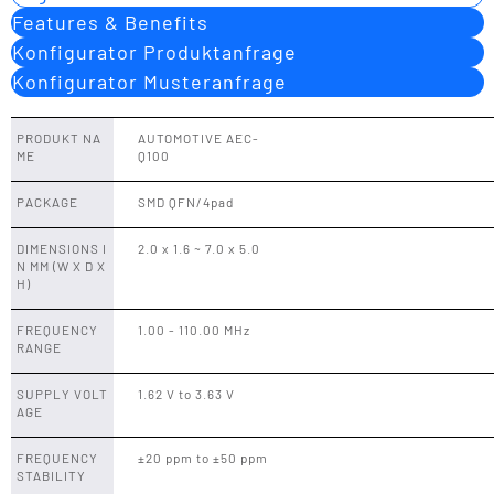
Features & Benefits
Konfigurator Produktanfrage
Konfigurator Musteranfrage
PRODUKT NA
AUTOMOTIVE AEC-
ME
Q100
PACKAGE
SMD QFN/4pad
DIMENSIONS I
2.0 x 1.6 ~ 7.0 x 5.0
N MM (W X D X
H)
FREQUENCY
1.00 - 110.00 MHz
RANGE
SUPPLY VOLT
1.62 V to 3.63 V
AGE
FREQUENCY
±20 ppm to ±50 ppm
STABILITY