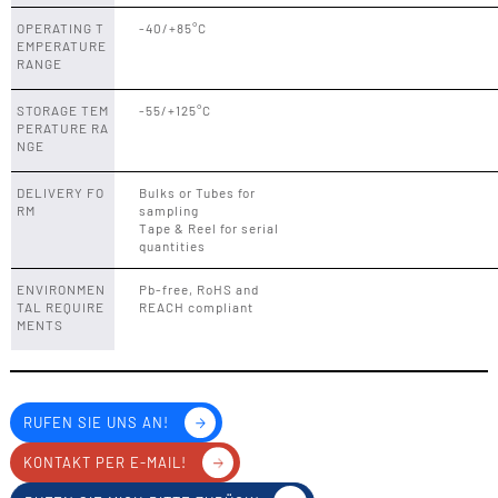
OPERATING T
-40/+85°C
EMPERATURE
RANGE
STORAGE TEM
-55/+125°C
PERATURE RA
NGE
DELIVERY FO
Bulks or Tubes for
RM
sampling
Tape & Reel for serial
quantities
ENVIRONMEN
Pb-free, RoHS and
TAL REQUIRE
REACH compliant
MENTS
RUFEN SIE UNS AN!
KONTAKT PER E-MAIL!