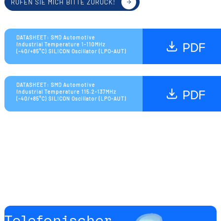
RUFEN SIE MICH BITTE ZURÜCK!
DATASHEET: SMD Automotive
Industrial Temperature 1-110MHz
(-40/+85°C) SILICON Oscillator (LPO-AUT)
DATASHEET: SMD Automotive
Industrial Temperature 115.2-137MHz
(-40/+85°C) SILICON Oscillator (LPO-AUT)
Telefonischer