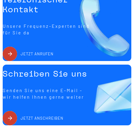
Kontakt
Unsere Frequenz-Experten sind
für Sie da
JETZT ANRUFEN
Schreiben Sie uns
Senden Sie uns eine E-Mail -
wir helfen Ihnen gerne weiter
JETZT ANSCHREIBEN