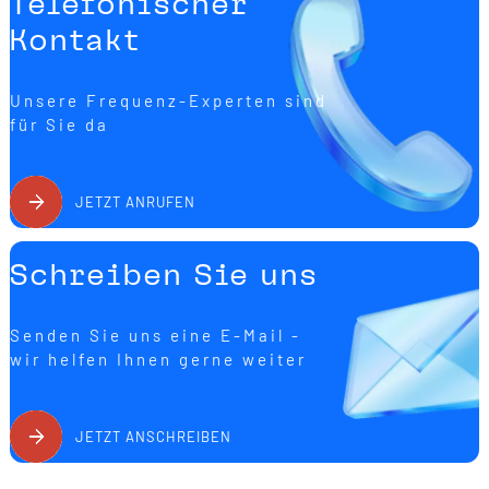
Telefonischer
Kontakt
Unsere Frequenz-Experten sind
für Sie da
JETZT ANRUFEN
Schreiben Sie uns
Senden Sie uns eine E-Mail -
wir helfen Ihnen gerne weiter
JETZT ANSCHREIBEN