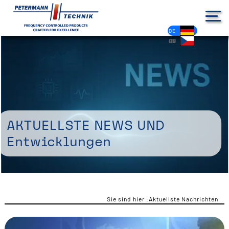
DE
EN
FR
ES
PL
IT
NL
HU
CS
Aktuellste News und
Entwicklungen
Sie sind hier :
Aktuellste Nachrichten