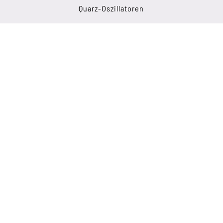
Quarz-Oszillatoren
32.768 KHZ Lösungen
Top Seller
RECHTLICHES
Impressum
Datenschutzerklärung
Sitemap
KONTAKT
Lechwiesenstr. 13
D-86899 Landsberg
+49 819 130 53 95
info(at)petermann-technik.de