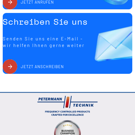
JETZT ANRUFEN
Schreiben Sie uns
Senden Sie uns eine E-Mail -
wir helfen Ihnen gerne weiter
JETZT ANSCHREIBEN