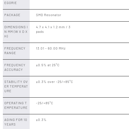
EGORIE
PACKAGE
SMD Resonator
DIMENSIONS I
4.7 x 4.1 x 1.2 mm / 3
N MM (W X D X
pads
H)
FREQUENCY
13.01 - 60.00 MHz
RANGE
FREQUENCY
±0.5% at 25°C
ACCURACY
STABILITY OV
±0.3% over -25/+85°C
ER TEMPERAT
URE
OPERATING T
-25/+85°C
EMPERATURE
AGING FOR 10
±0.3%
YEARS