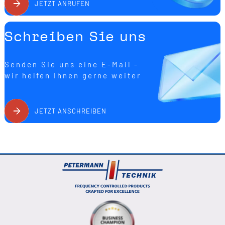
JETZT ANRUFEN
Schreiben Sie uns
Senden Sie uns eine E-Mail -
wir helfen Ihnen gerne weiter
JETZT ANSCHREIBEN