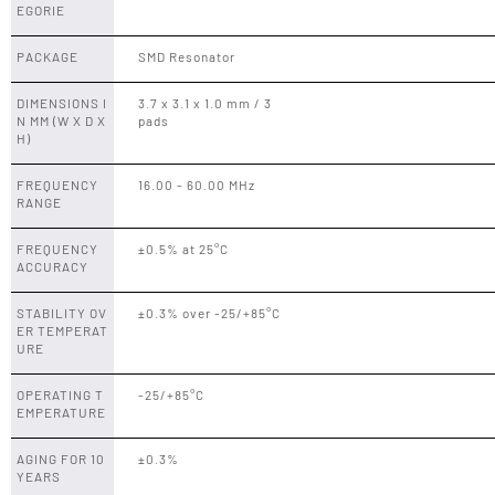
EGORIE
PACKAGE
SMD Resonator
DIMENSIONS I
3.7 x 3.1 x 1.0 mm / 3
N MM (W X D X
pads
H)
FREQUENCY
16.00 - 60.00 MHz
RANGE
FREQUENCY
±0.5% at 25°C
ACCURACY
STABILITY OV
±0.3% over -25/+85°C
ER TEMPERAT
URE
OPERATING T
-25/+85°C
EMPERATURE
AGING FOR 10
±0.3%
YEARS