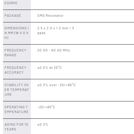
EGORIE
PACKAGE
SMD Resonator
DIMENSIONS I
2.5 x 2.0 x 1.2 mm / 3
N MM (W X D X
pads
H)
FREQUENCY
20.00 - 60.00 MHz
RANGE
FREQUENCY
±0.5% at 25°C
ACCURACY
STABILITY OV
±0.3% over -25/+85°C
ER TEMPERAT
URE
OPERATING T
-25/+85°C
EMPERATURE
AGING FOR 10
±0.3%
YEARS