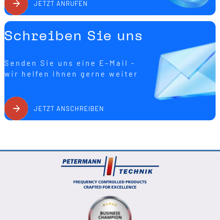
JETZT ANRUFEN
Schreiben Sie uns
Senden Sie uns eine E-Mail -
wir helfen Ihnen gerne weiter
JETZT ANSCHREIBEN