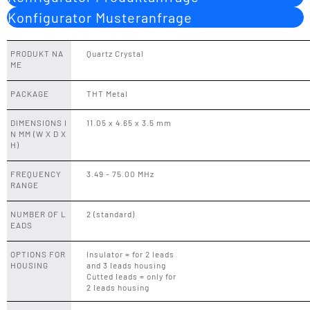
Konfigurator Musteranfrage
PRODUKT NA
Quartz Crystal
ME
PACKAGE
THT Metal
DIMENSIONS I
11.05 x 4.65 x 3.5 mm
N MM (W X D X
H)
FREQUENCY
3.49 - 75.00 MHz
RANGE
NUMBER OF L
2 (standard)
EADS
OPTIONS FOR
Insulator = for 2 leads
HOUSING
and 3 leads housing
Cutted leads = only for
2 leads housing