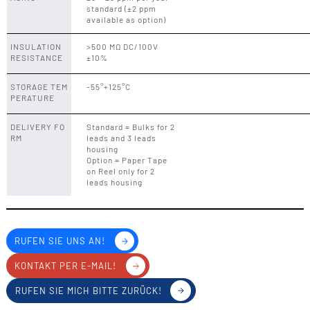
standard (±2 ppm
available as option)
INSULATION
>500 MΩ DC/100V
RESISTANCE
±10%
STORAGE TEM
-55°+125°C
PERATURE
DELIVERY FO
Standard = Bulks for 2
RM
leads and 3 leads
housing
Option = Paper Tape
on Reel only for 2
leads housing
RUFEN SIE UNS AN!
KONTAKT PER E-MAIL!
RUFEN SIE MICH BITTE ZURÜCK!