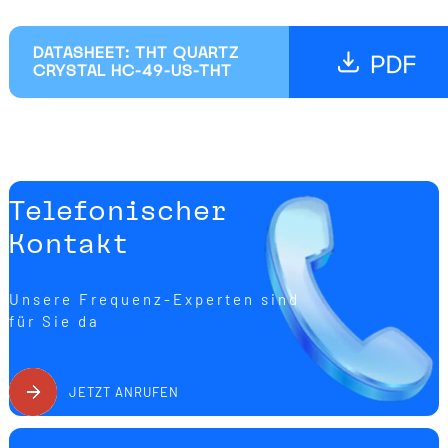
DATASHEET: THT QUARTZ
CRYSTAL HC-49-US-THT
Telefonischer
Kontakt
Unsere Frequenz-Experten sind
für Sie da
JETZT ANRUFEN