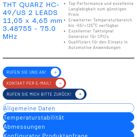
THT QUARZ HC-
Top Performance und exzellente
Langlebigkeit zum günstigen
49/US 2 LEADS
Preis
11,05 x 4,65 mm
Erweiterter Temperaturbereich
bis -55/+125°C verfügbar
3.48755 - 75.0
Exzellenter Taktsignal
MHz
Generator für CPU's
Qualifiziert für den Einsatz in
Automotive Anwendungen
RUFEN SIE UNS AN!
KONTAKT PER E-MAIL!
RUFEN SIE MICH BITTE ZURÜCK!
Allgemeine Daten
Temperaturstabilität
Abmessungen
Konfigurator Produktanfrage