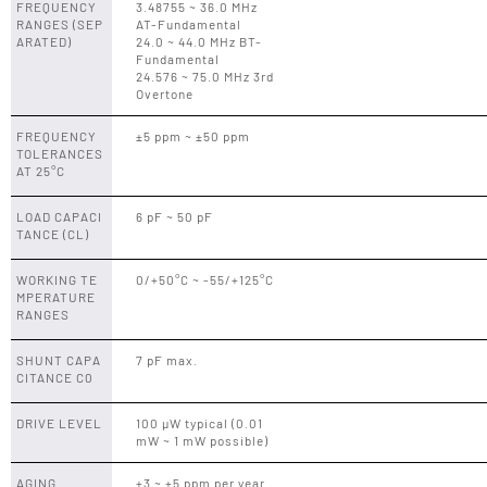
FREQUENCY
3.48755 ~ 36.0 MHz
RANGES (SEP
AT-Fundamental
ARATED)
24.0 ~ 44.0 MHz BT-
Fundamental
24.576 ~ 75.0 MHz 3rd
Overtone
FREQUENCY
±5 ppm ~ ±50 ppm
TOLERANCES
AT 25°C
LOAD CAPACI
6 pF ~ 50 pF
TANCE (CL)
WORKING TE
0/+50°C ~ -55/+125°C
MPERATURE
RANGES
SHUNT CAPA
7 pF max.
CITANCE C0
DRIVE LEVEL
100 µW typical (0.01
mW ~ 1 mW possible)
AGING
±3 ~ ±5 ppm per year