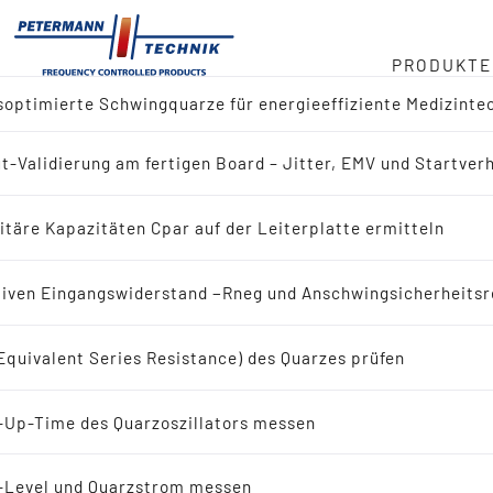
PRODUKTE
optimierte Schwingquarze für energieeffiziente Medizinte
ger
t-Validierung am fertigen Board – Jitter, EMV und Startver
ktübersicht
duct
itäre Kapazitäten Cpar auf der Leiterplatte ermitteln
 nach Referenz-Design (IC-Hersteller)
in
iven Eingangswiderstand −Rneg und Anschwingsicherheitsr
 nach Applikation
Equivalent Series Resistance) des Quarzes prüfen
eit
ingquarze
-Up-Time des Quarzoszillators messen
bote
Schwingquarze
-Level und Quarzstrom messen