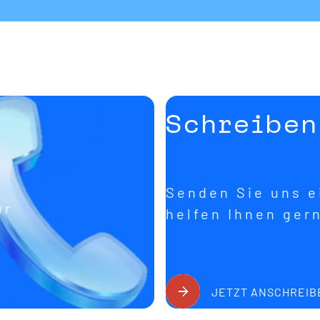
Schreiben
Senden Sie uns ei
ür
helfen Ihnen ger
JETZT ANSCHREIB