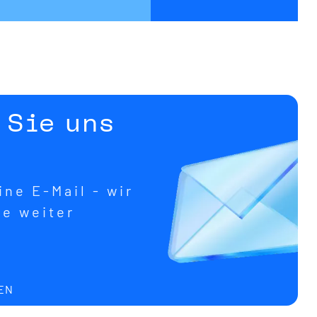
 Sie uns
ne E-Mail - wir
ne weiter
EN