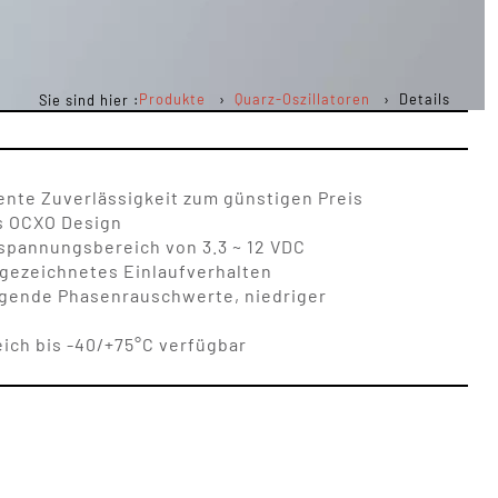
Produkte
Quarz-Oszillatoren
Details
Sie sind hier :
ente Zuverlässigkeit zum günstigen Preis
s OCXO Design
pannungsbereich von 3.3 ~ 12 VDC
gezeichnetes Einlaufverhalten
ragende Phasenrauschwerte, niedriger
ich bis -40/+75°C verfügbar