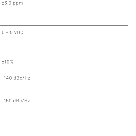
±3.0 ppm
0 ~ 5 VDC
±10%
-140 dBc/Hz
-150 dBc/Hz