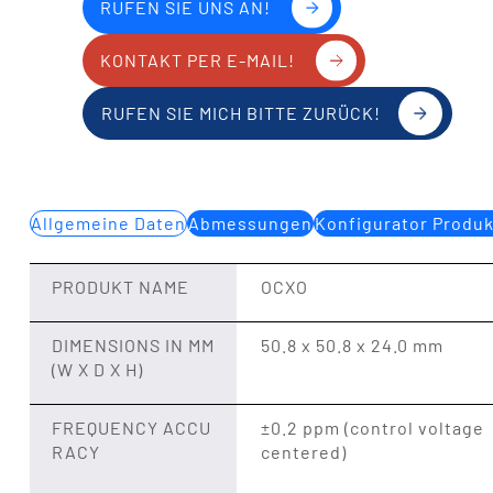
RUFEN SIE UNS AN!
KONTAKT PER E-MAIL!
RUFEN SIE MICH BITTE ZURÜCK!
Allgemeine Daten
Abmessungen
Konfigurator Produ
PRODUKT NAME
OCXO
DIMENSIONS IN MM
50.8 x 50.8 x 24.0 mm
(W X D X H)
FREQUENCY ACCU
±0.2 ppm (control voltage
RACY
centered)