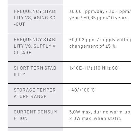
FREQUENCY STABI
±0.001 ppm/day / ±0.1 ppm/
LITY VS. AGING SC
year / ±0.35 ppm/10 years
-CUT
FREQUENCY STABI
±0.002 ppm / supply volta
LITY VS. SUPPLY V
changement of ±5 %
OLTAGE
SHORT TERM STAB
1x10E-11/s (10 MHz SC)
ILITY
STORAGE TEMPER
-40/+100°C
ATURE RANGE
CURRENT CONSUM
5.0W max. during warm-up
PTION
2.0W max. when static