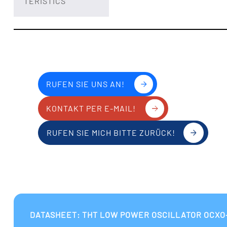
TERISTICS
RUFEN SIE UNS AN!
KONTAKT PER E-MAIL!
RUFEN SIE MICH BITTE ZURÜCK!
DATASHEET: THT LOW POWER OSCILLATOR OCXO