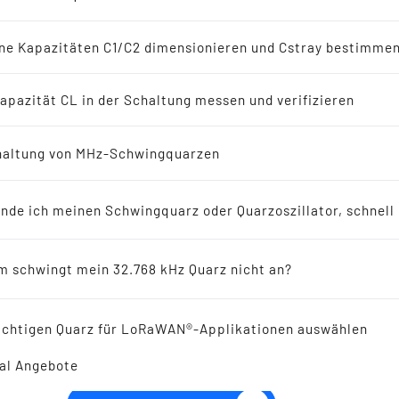
-Oszillatoren
en
ne Kapazitäten C1/C2 dimensionieren und Cstray bestimme
8 kHz Lösungen
apazität CL in der Schaltung messen und verifizieren
erichte
altung von MHz-Schwingquarzen
THT OCXO OSZILLATOR 
ellers empfohlen für Neuentwicklungen
mm 10.0-50.0 MHz
inde ich meinen Schwingquarz oder Quarzoszillator, schnell
ikresonatoren
 schwingt mein 32.768 kHz Quarz nicht an?
 Reference
ichtigen Quarz für LoRaWAN®-Applikationen auswählen
al Angebote