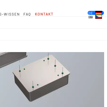
DE
S-WISSEN
FAQ
KONTAKT
EN
FR
ES
PL
IT
NL
HU
CS