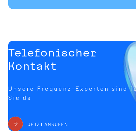
Telefonischer
Kontakt
Unsere Frequenz-Experten sind f
Sie da
JETZT ANRUFEN