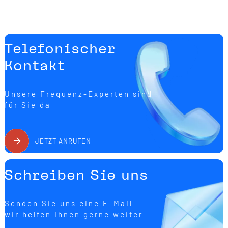
Telefonischer
Kontakt
Unsere Frequenz-Experten sind
für Sie da
JETZT ANRUFEN
Schreiben Sie uns
Senden Sie uns eine E-Mail -
wir helfen Ihnen gerne weiter