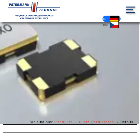
DE
EN
FR
ES
PL
IT
NL
HU
CS
Sie sind hier :
Produkte
Quarz-Oszillatoren
Details