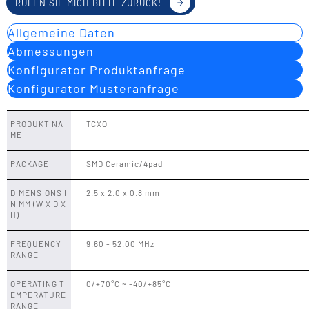
RUFEN SIE MICH BITTE ZURÜCK!
Allgemeine Daten
Abmessungen
Konfigurator Produktanfrage
Konfigurator Musteranfrage
PRODUKT NA
TCXO
ME
PACKAGE
SMD Ceramic/4pad
DIMENSIONS I
2.5 x 2.0 x 0.8 mm
N MM (W X D X
H)
FREQUENCY
9.60 - 52.00 MHz
RANGE
OPERATING T
0/+70°C ~ -40/+85°C
EMPERATURE
RANGE