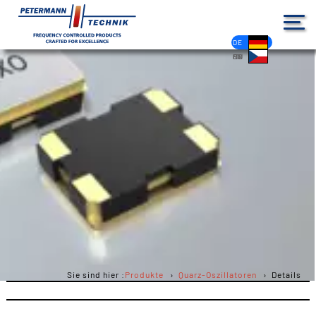
DE
EN
FR
ES
PL
IT
NL
HU
CS
Sie sind hier :
Produkte
Quarz-Oszillatoren
Details