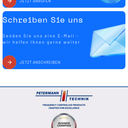
JETZT ANRUFEN
Schreiben Sie uns
Senden Sie uns eine E-Mail -
wir helfen Ihnen gerne weiter
JETZT ANSCHREIBEN