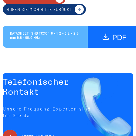
RUFEN SIE MICH BITTE ZURÜCK!
DATASHEET: SMD TCXO 1.6 x 1.2 - 3.2 x 2.5
mm 9.6 - 60.0 MHz
Telefonischer
Kontakt
Unsere Frequenz-Experten sind
für Sie da