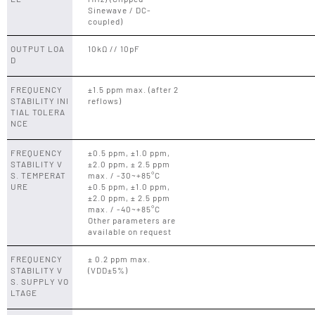
Sinewave / DC-
coupled)
OUTPUT LOA
10kΩ // 10pF
D
FREQUENCY
±1.5 ppm max. (after 2
STABILITY INI
reflows)
TIAL TOLERA
NCE
FREQUENCY
±0.5 ppm, ±1.0 ppm,
STABILITY V
±2.0 ppm, ± 2.5 ppm
S. TEMPERAT
max. / -30~+85°C
URE
±0.5 ppm, ±1.0 ppm,
±2.0 ppm, ± 2.5 ppm
max. / -40~+85°C
Other parameters are
available on request
FREQUENCY
± 0.2 ppm max.
STABILITY V
(VDD±5%)
S. SUPPLY VO
LTAGE