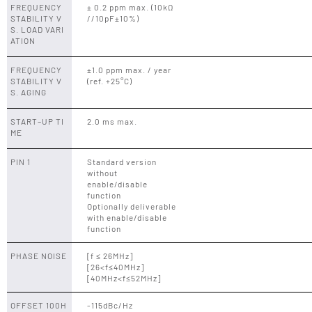
FREQUENCY
± 0.2 ppm max. (10kΩ
STABILITY V
//10pF±10%)
S. LOAD VARI
ATION
FREQUENCY
±1.0 ppm max. / year
STABILITY V
(ref. +25°C)
S. AGING
START–UP TI
2.0 ms max.
ME
PIN 1
Standard version
without
enable/disable
function
Optionally deliverable
with enable/disable
function
PHASE NOISE
[f ≤ 26MHz]
[26<f≤40MHz]
[40MHz<f≤52MHz]
OFFSET 100H
-115dBc/Hz