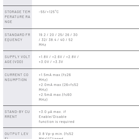
STORAGE TEM
-55/+125°C
PERATURE RA
NGE
STANDARD FR
19.2 / 20 / 25/ 26 / 30
EQUENCY
/ 32/ 38.4 / 40 / 52
MHz
SUPPLY VOLT
+1.8V / +2.6V / +2.8V /
AGE (VDD)
+3.0V / +3.3V
CURRENT CO
+1.5mA max.(f≤26
NSUMPTION
MHz)
+2.0mA max.(26<f≤52
MHz)
+2.5mA max.(f≤60
MHz)
STAND-BY CU
+3.0 µA max. if
RRENT
Enable/Disable
function is required
OUTPUT LEV
0.8 Vp-p min. (f≤52
EL
MHz) (Clipped