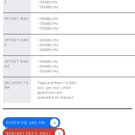
Z
-110dBc/Hz
-105dBc/Hz
OFFSET 1KHZ
-135dBc/Hz
-135dBc/Hz
-130dBc/Hz
OFFSET 10KH
-150dBc/Hz
Z
-150dBc/Hz
-145dBc/Hz
OFFSET 100K
-155dBc/Hz
HZ
-155dBc/Hz
-150dBc/Hz
DELIVERY FO
Tape and Reel / 2.000
RM
pcs. per reel, other
quantities are
available on request
RUFEN SIE UNS AN!
KONTAKT PER E-MAIL!