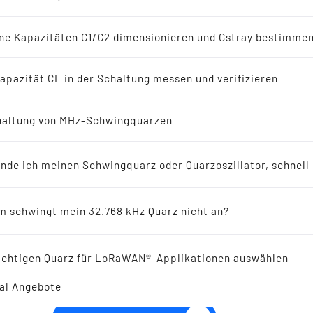
-Oszillatoren
en
ne Kapazitäten C1/C2 dimensionieren und Cstray bestimme
8 kHz Lösungen
apazität CL in der Schaltung messen und verifizieren
erichte
altung von MHz-Schwingquarzen
SMD TCXO OSZILLATOR 
ellers empfohlen für Neuentwicklungen
mm 9.6 - 52.0 MHz
inde ich meinen Schwingquarz oder Quarzoszillator, schnell
ikresonatoren
 schwingt mein 32.768 kHz Quarz nicht an?
 Reference
ichtigen Quarz für LoRaWAN®-Applikationen auswählen
al Angebote