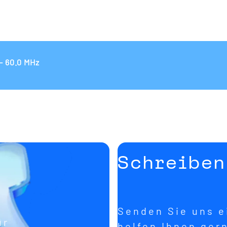
- 60.0 MHz
Schreiben
Senden Sie uns ei
ür
helfen Ihnen ger