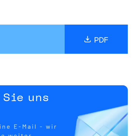
 Sie uns
ne E-Mail - wir
ne weiter