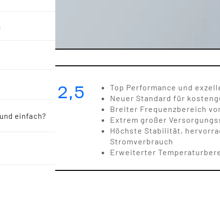
n
3,2 x 2,5
Top Performance und exzell
Neuer Standard für kosten
Breiter Frequenzbereich von
 und einfach?
Extrem großer Versorgungssp
Höchste Stabilität, hervor
Stromverbrauch
Erweiterter Temperaturbere