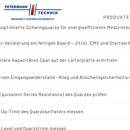
PRODUKTE
optimierte Schwingquarze für energieeffiziente Medizinte
ger
t-Validierung am fertigen Board – Jitter, EMV und Startver
ktübersicht
duct
itäre Kapazitäten Cpar auf der Leiterplatte ermitteln
 nach Referenz-Design (IC-Hersteller)
in
iven Eingangswiderstand −Rneg und Anschwingsicherheitsr
 nach Applikation
Equivalent Series Resistance) des Quarzes prüfen
eit
ingquarze
-Up-Time des Quarzoszillators messen
bote
Schwingquarze
-Level und Quarzstrom messen