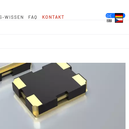
DE
S-WISSEN
FAQ
KONTAKT
EN
FR
ES
PL
IT
NL
HU
CS