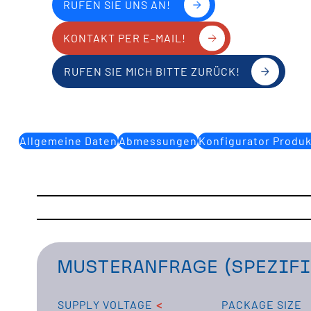
RUFEN SIE UNS AN!
KONTAKT PER E-MAIL!
RUFEN SIE MICH BITTE ZURÜCK!
Allgemeine Daten
Abmessungen
Konfigurator Produ