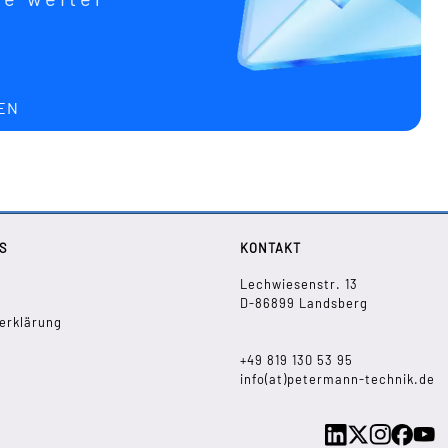
EN
S
KONTAKT
Lechwiesenstr. 13
D-86899 Landsberg
erklärung
+49 819 130 53 95
info(at)petermann-technik.de