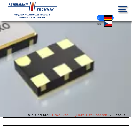
DE
EN
FR
ES
PL
IT
NL
HU
CS
Sie sind hier :
Produkte
Quarz-Oszillatoren
Details