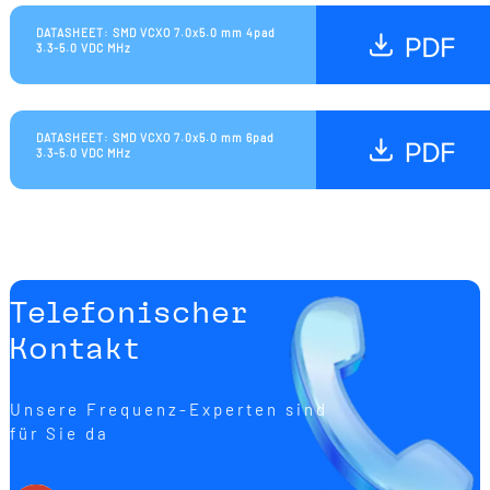
DATASHEET: SMD VCXO 7.0x5.0 mm 4pad
3.3-5.0 VDC MHz
DATASHEET: SMD VCXO 7.0x5.0 mm 6pad
3.3-5.0 VDC MHz
Telefonischer
Kontakt
Unsere Frequenz-Experten sind
für Sie da