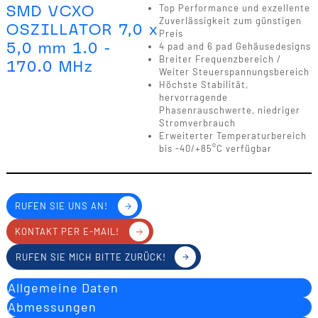
SMD VCXO
Top Performance und exzellente
Zuverlässigkeit zum günstigen
OSZILLATOR 7,0 x
Preis
5,0 mm 1.0 -
4 pad and 6 pad Gehäusedesigns
Breiter Frequenzbereich /
170.0 MHz
Weiter Steuerspannungsbereich
Höchste Stabilität,
hervorragende
Phasenrauschwerte, niedriger
Stromverbrauch
Erweiterter Temperaturbereich
bis -40/+85°C verfügbar
RUFEN SIE UNS AN!
KONTAKT PER E-MAIL!
RUFEN SIE MICH BITTE ZURÜCK!
Allgemeine Daten
Abmessungen