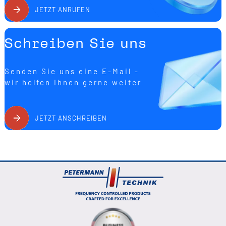
JETZT ANRUFEN
Schreiben Sie uns
Senden Sie uns eine E-Mail -
wir helfen Ihnen gerne weiter
JETZT ANSCHREIBEN