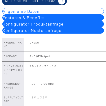
RUFEN SIE MICH BITTE ZURÜCK!
Allgemeine Daten
Features & Benefits
Konfigurator Produktanfrage
Konfigurator Musteranfrage
PRODUKT NA
LPSSO
ME
PACKAGE
SMD QFN/4pad
DIMENSIONS I
2.5 x 2.0 ~ 7.0 x 5.0
N MM (W X D X
H)
FREQUENCY
1.00 - 110.00 MHz
RANGE
SUPPLY VOLT
1.8 V to 3.3 V
AGE