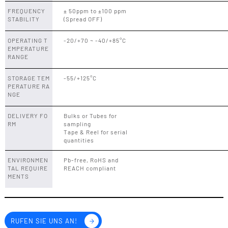
FREQUENCY
± 50ppm to ±100 ppm
STABILITY
(Spread OFF)
OPERATING T
-20/+70 ~ -40/+85°C
EMPERATURE
RANGE
STORAGE TEM
-55/+125°C
PERATURE RA
NGE
DELIVERY FO
Bulks or Tubes for
RM
sampling
Tape & Reel for serial
quantities
ENVIRONMEN
Pb-free, RoHS and
TAL REQUIRE
REACH compliant
MENTS
RUFEN SIE UNS AN!