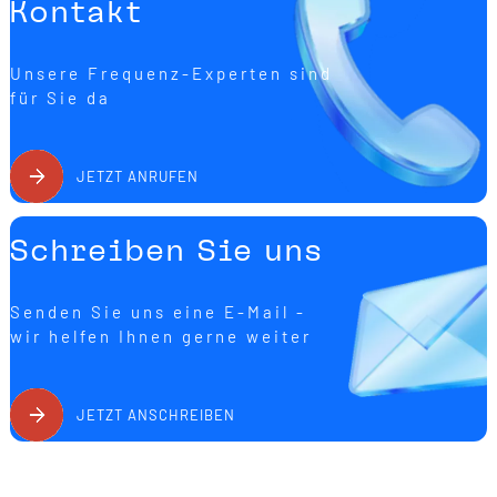
Kontakt
Unsere Frequenz-Experten sind
für Sie da
JETZT ANRUFEN
Schreiben Sie uns
Senden Sie uns eine E-Mail -
wir helfen Ihnen gerne weiter
JETZT ANSCHREIBEN