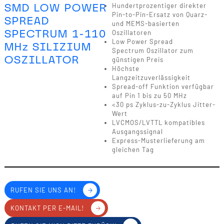
SMD LOW POWER
Hundertprozentiger direkter
Pin-to-Pin-Ersatz von Quarz-
SPREAD
und MEMS-basierten
SPECTRUM 1-110
Oszillatoren
Low Power Spread
MHz SILIZIUM
Spectrum Oszillator zum
OSZILLATOR
günstigen Preis
Höchste
Langzeitzuverlässigkeit
Spread-off Funktion verfügbar
auf Pin 1 bis zu 50 MHz
<30 ps Zyklus-zu-Zyklus Jitter-
Wert
LVCMOS/LVTTL kompatibles
Ausgangssignal
Express-Musterlieferung am
gleichen Tag
RUFEN SIE UNS AN!
KONTAKT PER E-MAIL!