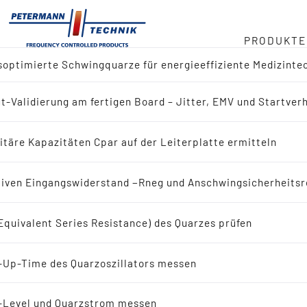
PRODUKTE
optimierte Schwingquarze für energieeffiziente Medizinte
ger
t-Validierung am fertigen Board – Jitter, EMV und Startver
ktübersicht
duct
itäre Kapazitäten Cpar auf der Leiterplatte ermitteln
 nach Referenz-Design (IC-Hersteller)
in
iven Eingangswiderstand −Rneg und Anschwingsicherheitsr
 nach Applikation
Equivalent Series Resistance) des Quarzes prüfen
eit
ingquarze
-Up-Time des Quarzoszillators messen
bote
Schwingquarze
-Level und Quarzstrom messen