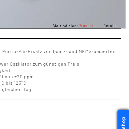
Produkte
Details
Sie sind hier :
r Pin-to-Pin-Ersatz von Quarz- und MEMS-basierten
er Oszillator zum günstigen Preis
gkeit
tät von ±20 ppm
°C bis 125°C
 gleichen Tag
Webshop