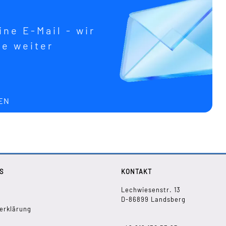
ne E-Mail - wir
ne weiter
EN
S
KONTAKT
Lechwiesenstr. 13
D-86899 Landsberg
erklärung