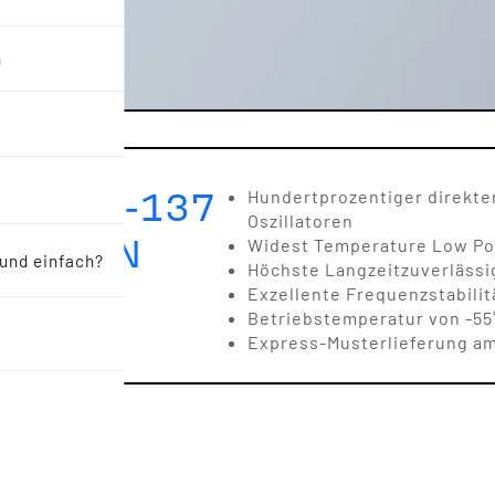
n
URE 1-137
Hundertprozentiger direkte
Oszillatoren
ATOREN
Widest Temperature Low Pow
 und einfach?
Höchste Langzeitzuverlässi
Exzellente Frequenzstabili
Betriebstemperatur von -55
Express-Musterlieferung am