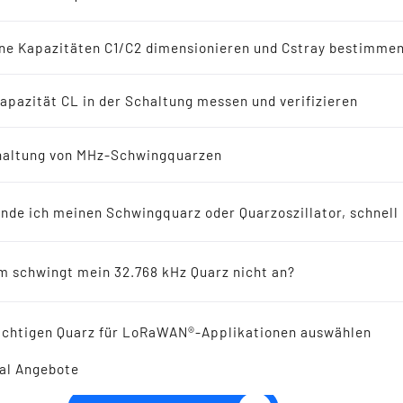
-Oszillatoren
en
ne Kapazitäten C1/C2 dimensionieren und Cstray bestimme
8 kHz Lösungen
apazität CL in der Schaltung messen und verifizieren
erichte
altung von MHz-Schwingquarzen
SMD WIDEST TEMPERAT
ellers empfohlen für Neuentwicklungen
MHz SILIZIUM OSZILL
inde ich meinen Schwingquarz oder Quarzoszillator, schnell
ikresonatoren
 schwingt mein 32.768 kHz Quarz nicht an?
 Reference
ichtigen Quarz für LoRaWAN®-Applikationen auswählen
al Angebote