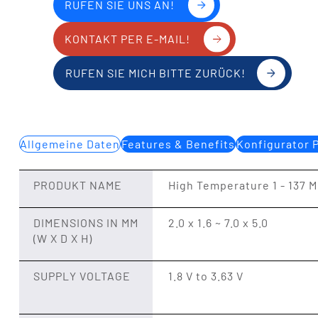
RUFEN SIE UNS AN!
KONTAKT PER E-MAIL!
RUFEN SIE MICH BITTE ZURÜCK!
Allgemeine Daten
Features & Benefits
Konfigurator 
PRODUKT NAME
High Temperature 1 - 137 
DIMENSIONS IN MM
2.0 x 1.6 ~ 7.0 x 5.0
(W X D X H)
SUPPLY VOLTAGE
1.8 V to 3.63 V