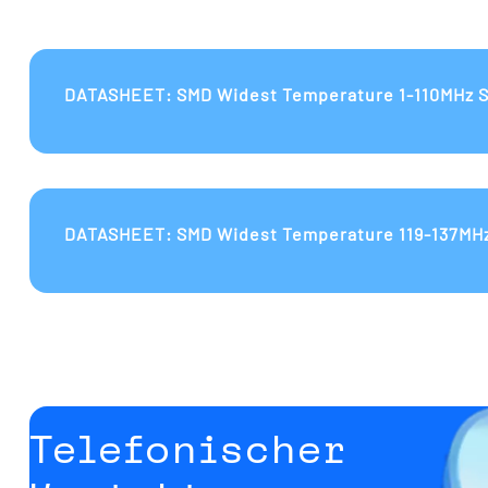
DATASHEET: SMD Widest Temperature 1-110MHz Si
DATASHEET: SMD Widest Temperature 119-137MHz 
Telefonischer