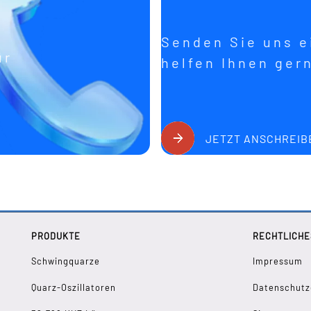
Senden Sie uns ei
ür
helfen Ihnen ger
JETZT ANSCHREIB
PRODUKTE
RECHTLICHE
Schwingquarze
Impressum
Quarz-Oszillatoren
Datenschutz