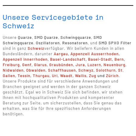
Unsere Servicegebiete in
Schweiz
Unsere
Quarze
,
SMD Quarze
,
Schwingquarze
,
SMD
Schwingquarze
,
Oszillatoren
,
Resonatoren
, und
SMD SPXO Filter
sind in ganz
Schweiz
verfügbar. Wir beliefern Kunden in allen
Bundesländern, darunter
Aargau
,
Appenzell Ausserrhoden
,
Appenzell Innerrhoden
,
Basel-Landschaft
,
Basel-Stadt
,
Bern
,
Freiburg
,
Genf
,
Glarus
,
Graubünden
,
Jura
,
Luzern
,
Neuenburg
,
Nidwalden
,
Obwalden
,
Schaffhausen
,
Schwyz
,
Solothurn
,
St.
Gallen
,
Tessin
,
Thurgau
,
Uri
,
Waadt
,
Wallis
,
Zug
und
Zürich
.
Unsere Produkte sind für verschiedene Anwendungen und
Branchen geeignet und werden in der ganzen Schweiz
geschätzt. Egal wo in Schweiz Sie sich befinden, wir stehen
Ihnen mit hochqualitativen Produkten und kompetenter
Beratung zur Seite, um sicherzustellen, dass Sie genau das
erhalten, was Sie für Ihre spezifischen Anforderungen
benötigen.