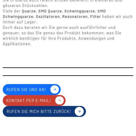
Sie in Glarus auch relativ schnell beliefern, in kleineren und
gösseren Stückzahlen.
Viele der
Quarze, SMD Quarze, Schwingquarze, SMD
Schwingquarze, Oszillatoren, Resonatoren, Filter
haben wir auch
immer auf Lager.
Doch dazu beraten wir Sie gerne auch ausführlicher und
genauer, so das Sie genau das Produkt bekommen, was Sie
wirklich benötigen für Ihre Produkte, Anwendungen und
Applikationen.
RUFEN SIE UNS AN!
KONTAKT PER E-MAIL!
RUFEN SIE MICH BITTE ZURÜCK!