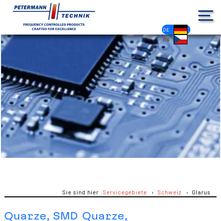
DE
EN
FR
ES
PL
IT
NL
HU
CS
Sie sind hier :
Servicegebiete
Schweiz
Glarus
Quarze, SMD Quarze,