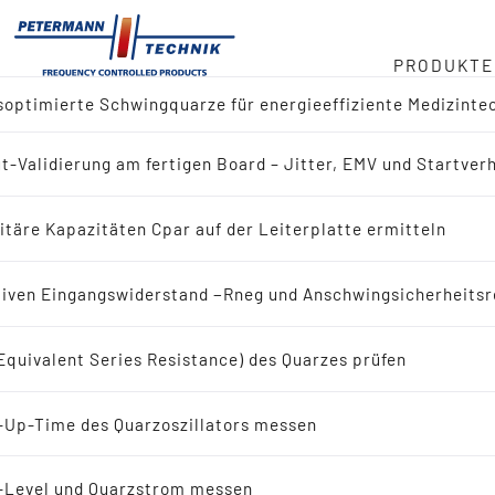
PRODUKTE
optimierte Schwingquarze für energieeffiziente Medizinte
ger
t-Validierung am fertigen Board – Jitter, EMV und Startver
ktübersicht
duct
itäre Kapazitäten Cpar auf der Leiterplatte ermitteln
 nach Referenz-Design (IC-Hersteller)
in
iven Eingangswiderstand −Rneg und Anschwingsicherheitsr
 nach Applikation
Equivalent Series Resistance) des Quarzes prüfen
eit
ingquarze
-Up-Time des Quarzoszillators messen
LEXIKON N
bote
Schwingquarze
-Level und Quarzstrom messen