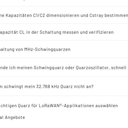
-Oszillatoren
en
ne Kapazitäten C1/C2 dimensionieren und Cstray bestimme
8 kHz Lösungen
apazität CL in der Schaltung messen und verifizieren
erichte
altung von MHz-Schwingquarzen
Normen und Messmethoden für Quarze
ellers empfohlen für Neuentwicklungen
Für die Messungen von Quarzen
inde ich meinen Schwingquarz oder Quarzoszillator, schnell
(also Schwingquarzen oder
ikresonatoren
Quarzoszillatoren) gibt es ...
 schwingt mein 32.768 kHz Quarz nicht an?
 Reference
ichtigen Quarz für LoRaWAN®-Applikationen auswählen
al Angebote