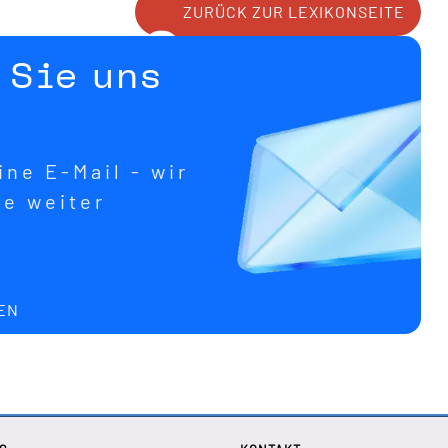
ZURÜCK ZUR LEXIKONSEITE
 Sie uns
ne E-Mail - wir
ne weiter
EN