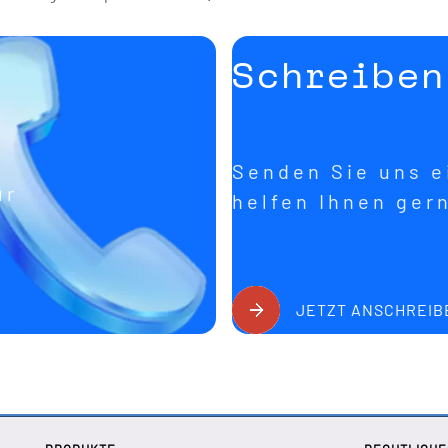
Schreiben
Senden Sie uns ei
ür
helfen Ihnen ger
JETZT ANSCHREIB