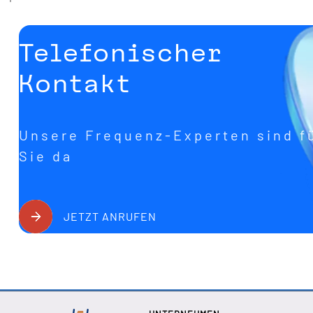
Telefonischer
Kontakt
Unsere Frequenz-Experten sind f
Sie da
JETZT ANRUFEN