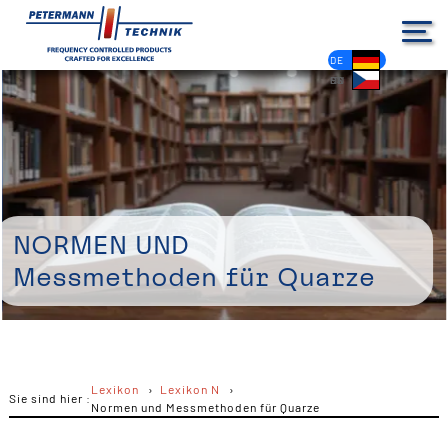
DE
EN
FR
ES
PL
IT
NL
HU
CS
Normen und
Messmethoden für Quarze
Lexikon
Lexikon N
Sie sind hier :
Normen und Messmethoden für Quarze