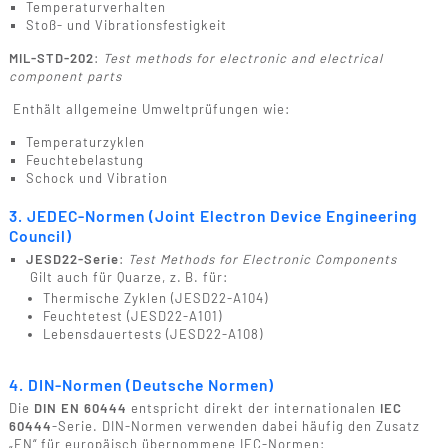
Temperaturverhalten
Stoß- und Vibrationsfestigkeit
MIL-STD-202
:
Test methods for electronic and electrical
component parts
Enthält allgemeine Umweltprüfungen wie:
Temperaturzyklen
Feuchtebelastung
Schock und Vibration
3. JEDEC-Normen (Joint Electron Device Engineering
Council)
JESD22-Serie
:
Test Methods for Electronic Components
Gilt auch für Quarze, z. B. für:
Thermische Zyklen (JESD22-A104)
Feuchtetest (JESD22-A101)
Lebensdauertests (JESD22-A108)
4. DIN-Normen (Deutsche Normen)
Die
DIN EN 60444
entspricht direkt der internationalen
IEC
60444
-Serie. DIN-Normen verwenden dabei häufig den Zusatz
„EN“ für europäisch übernommene IEC-Normen: