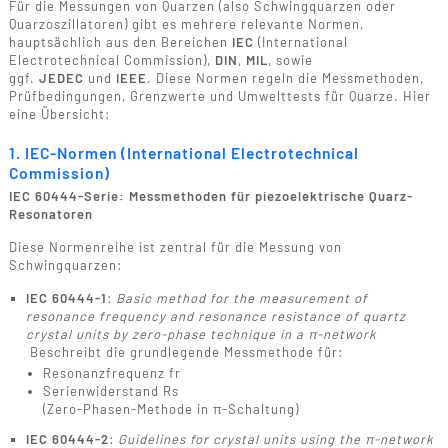
Für die Messungen von Quarzen (also Schwingquarzen oder
Quarzoszillatoren) gibt es mehrere relevante Normen,
hauptsächlich aus den Bereichen
IEC
(International
Electrotechnical Commission),
DIN
,
MIL
, sowie
ggf.
JEDEC
und
IEEE
. Diese Normen regeln die Messmethoden,
Prüfbedingungen, Grenzwerte und Umwelttests für Quarze. Hier
eine Übersicht:
1. IEC-Normen (International Electrotechnical
Commission)
IEC 60444-Serie: Messmethoden für piezoelektrische Quarz-
Resonatoren
Diese Normenreihe ist zentral für die Messung von
Schwingquarzen:
IEC 60444-1
:
Basic method for the measurement of
resonance frequency and resonance resistance of quartz
crystal units by zero-phase technique in a π-network
Beschreibt die grundlegende Messmethode für:
Resonanzfrequenz fr
Serienwiderstand Rs
(Zero-Phasen-Methode in π-Schaltung)
IEC 60444-2
:
Guidelines for crystal units using the π-network