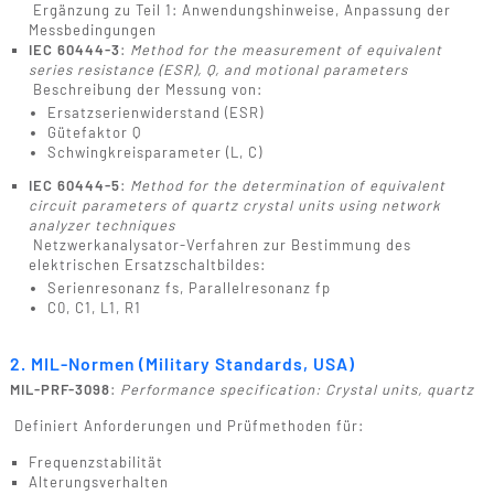
Ergänzung zu Teil 1: Anwendungshinweise, Anpassung der
Messbedingungen
IEC 60444-3
:
Method for the measurement of equivalent
series resistance (ESR), Q, and motional parameters
Beschreibung der Messung von:
Ersatzserienwiderstand (ESR)
Gütefaktor Q
Schwingkreisparameter (L, C)
IEC 60444-5
:
Method for the determination of equivalent
circuit parameters of quartz crystal units using network
analyzer techniques
Netzwerkanalysator-Verfahren zur Bestimmung des
elektrischen Ersatzschaltbildes:
Serienresonanz fs​, Parallelresonanz fp
C0, C1, L1, R1
2. MIL-Normen (Military Standards, USA)
MIL-PRF-3098
:
Performance specification: Crystal units, quartz
Definiert Anforderungen und Prüfmethoden für:
Frequenzstabilität
Alterungsverhalten