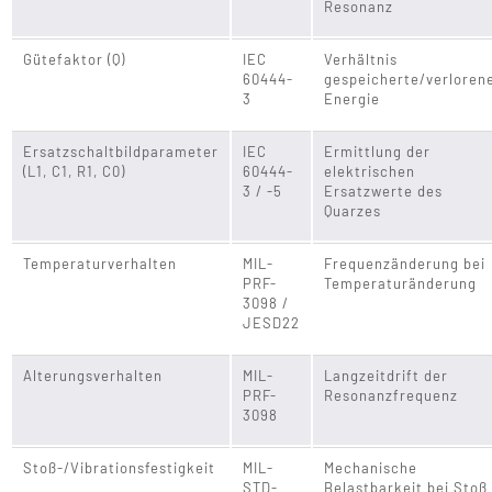
Resonanz
Gütefaktor (Q)
IEC
Verhältnis
60444-
gespeicherte/verloren
3
Energie
Ersatzschaltbildparameter
IEC
Ermittlung der
(L1, C1, R1, C0)
60444-
elektrischen
3 / -5
Ersatzwerte des
Quarzes
Temperaturverhalten
MIL-
Frequenzänderung bei
PRF-
Temperaturänderung
3098 /
JESD22
Alterungsverhalten
MIL-
Langzeitdrift der
PRF-
Resonanzfrequenz
3098
Stoß-/Vibrationsfestigkeit
MIL-
Mechanische
STD-
Belastbarkeit bei Stoß