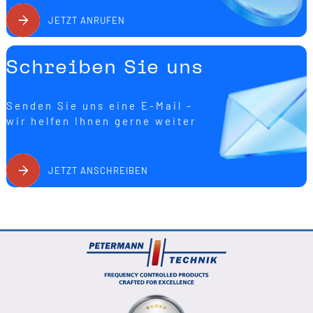
JETZT ANRUFEN
Schreiben Sie uns
Senden Sie uns eine E-Mail -
wir helfen Ihnen gerne weiter
JETZT ANSCHREIBEN