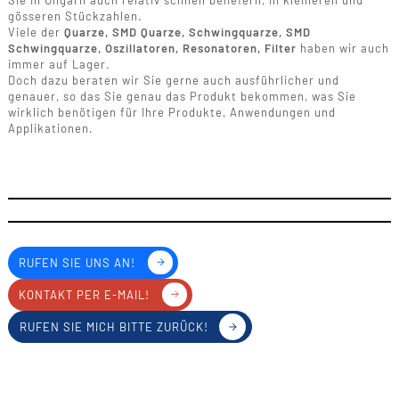
Sie in Ungarn auch relativ schnell beliefern, in kleineren und
gösseren Stückzahlen.
Viele der
Quarze, SMD Quarze, Schwingquarze, SMD
Schwingquarze, Oszillatoren, Resonatoren, Filter
haben wir auch
immer auf Lager.
Doch dazu beraten wir Sie gerne auch ausführlicher und
genauer, so das Sie genau das Produkt bekommen, was Sie
wirklich benötigen für Ihre Produkte, Anwendungen und
Applikationen.
RUFEN SIE UNS AN!
KONTAKT PER E-MAIL!
RUFEN SIE MICH BITTE ZURÜCK!