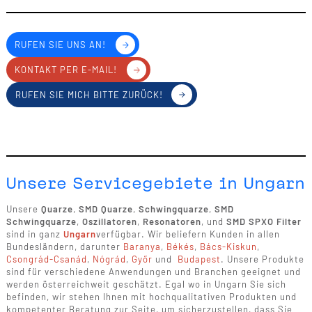
RUFEN SIE UNS AN!
KONTAKT PER E-MAIL!
RUFEN SIE MICH BITTE ZURÜCK!
Unsere Servicegebiete in Ungarn
Unsere
Quarze
,
SMD Quarze
,
Schwingquarze
,
SMD
Schwingquarze
,
Oszillatoren
,
Resonatoren
, und
SMD SPXO Filter
sind in ganz
Ungarn
verfügbar. Wir beliefern Kunden in allen
Bundesländern, darunter
Baranya
,
Békés
,
Bács-Kiskun
,
Csongrád-Csanád
,
Nógrád
,
Győr
und
Budapest
. Unsere Produkte
sind für verschiedene Anwendungen und Branchen geeignet und
werden österreichweit geschätzt. Egal wo in Ungarn Sie sich
befinden, wir stehen Ihnen mit hochqualitativen Produkten und
kompetenter Beratung zur Seite, um sicherzustellen, dass Sie