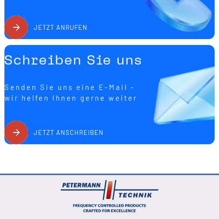
JETZT ANRUFEN
Schreiben Sie uns
Senden Sie uns eine E-Mail -
wir helfen Ihnen gerne weiter
JETZT ANSCHREIBEN