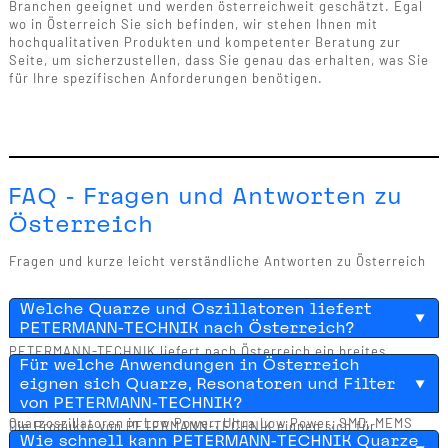
Branchen geeignet und werden österreichweit geschätzt. Egal
wo in Österreich Sie sich befinden, wir stehen Ihnen mit
hochqualitativen Produkten und kompetenter Beratung zur
Seite, um sicherzustellen, dass Sie genau das erhalten, was Sie
für Ihre spezifischen Anforderungen benötigen.
FAQ - Fragen und Antworten zu
Österreich
Fragen und kurze leicht verständliche Antworten zu Österreich
Welche Quarze und Oszillatoren liefert
PETERMANN-TECHNIK nach Österreich?
PETERMANN-TECHNIK liefert nach Österreich ein breites
Für welche Anwendungen in Österreich
Sortiment an Quarzen, SMD Quarzen, Schwingquarzen, SMD
eignen sich Quarze, Resonatoren und Filter
Schwingquarzen und Uhrenquarzen für unterschiedlichste
von PETERMANN-TECHNIK?
Frequenzbereiche von kHz bis MHz. Zusätzlich sind
Quarzoszillatoren in Low Power, Ultra Low Power, SMD, MEMS
Die Produkte von PETERMANN-TECHNIK eignen sich für
Wie schnell kann PETERMANN-TECHNIK Quarze
und SILIZIUM Ausführungen verfügbar. Auch
zahlreiche Anwendungen in Österreich, in denen präzise