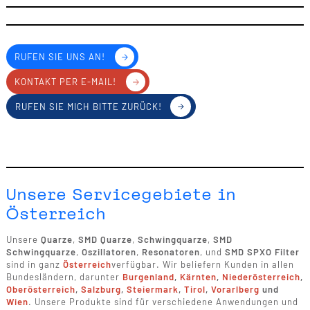
RUFEN SIE UNS AN!
KONTAKT PER E-MAIL!
RUFEN SIE MICH BITTE ZURÜCK!
Unsere Servicegebiete in
Österreich
Unsere
Quarze
,
SMD Quarze
,
Schwingquarze
,
SMD
Schwingquarze
,
Oszillatoren
,
Resonatoren
, und
SMD SPXO Filter
sind in ganz
Österreich
verfügbar. Wir beliefern Kunden in allen
Bundesländern, darunter
Burgenland
,
Kärnten
,
Niederösterreich
,
Oberösterreich
,
Salzburg
,
Steiermark
,
Tirol
,
Vorarlberg
und
Wien
. Unsere Produkte sind für verschiedene Anwendungen und