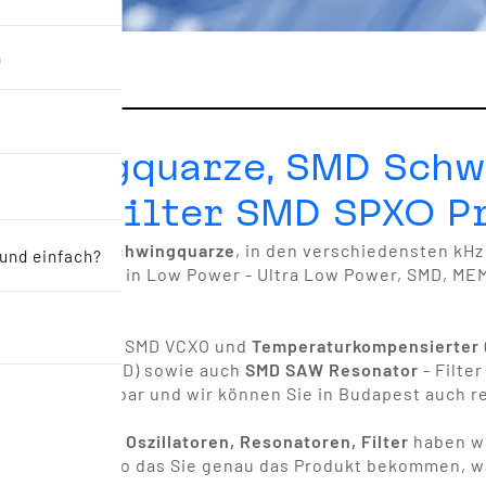
n
Schwingquarze, SMD Schw
oren, Filter SMD SPXO P
wingquarze,
Schwingquarze
, in den verschiedensten kHz
 und einfach?
rzoszillatoren
in Low Power - Ultra Low Power, SMD, MEM
rzoszillator
- SMD VCXO und
Temperaturkompensierter Q
ramikfilter
(SMD) sowie auch
SMD SAW Resonator
- Filte
y, lange lieferbar und wir können Sie in Budapest auch re
hwingquarze, Oszillatoren, Resonatoren, Filter
haben wi
und genauer, so das Sie genau das Produkt bekommen, wa