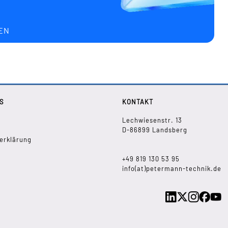
EN
S
KONTAKT
Lechwiesenstr. 13
D-86899 Landsberg
erklärung
+49 819 130 53 95
info(at)petermann-technik.de