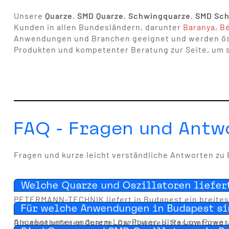
Unsere
Quarze
,
SMD Quarze
,
Schwingquarze
,
SMD Sch
Kunden in allen Bundesländern, darunter
Baranya
,
B
Anwendungen und Branchen geeignet und werden öster
Produkten und kompetenter Beratung zur Seite, um si
FAQ - Fragen und Antw
Fragen und kurze leicht verständliche Antworten zu
Welche Quarze und Oszillatoren liefe
PETERMANN-TECHNIK liefert in Budapest ein breites
Für welche Anwendungen in Budapest si
MHz-Bereichen. Zusätzlich sind Uhrenquarze und SMD
Angebot unter anderem Low Power, Ultra Low Power
Die angebotenen Quarze, Oszillatoren, Resonatoren u