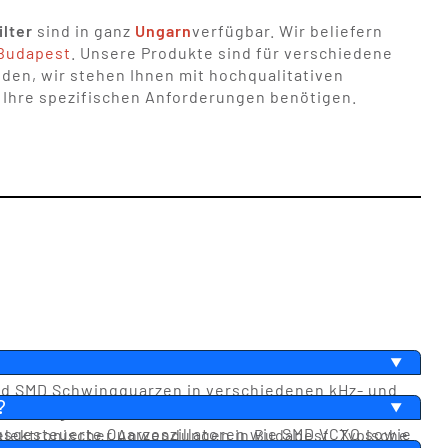
lter
sind in ganz
Ungarn
verfügbar. Wir beliefern
Budapest
. Unsere Produkte sind für verschiedene
den, wir stehen Ihnen mit hochqualitativen
r Ihre spezifischen Anforderungen benötigen.
nd SMD Schwingquarzen in verschiedenen kHz- und
?
 verfügbar. Im Bereich der Oszillatoren umfasst das
sgesteuerte Quarzoszillatoren wie SMD VCXO sowie
nd elektronischer Anwendungen in Budapest. Typische