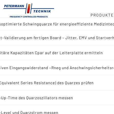
PRODUKTE
optimierte Schwingquarze für energieeffiziente Medizinte
ger
t-Validierung am fertigen Board – Jitter, EMV und Startver
ktübersicht
duct
itäre Kapazitäten Cpar auf der Leiterplatte ermitteln
 nach Referenz-Design (IC-Hersteller)
in
iven Eingangswiderstand −Rneg und Anschwingsicherheitsr
 nach Applikation
Equivalent Series Resistance) des Quarzes prüfen
eit
ingquarze
-Up-Time des Quarzoszillators messen
bote
Schwingquarze
-Level und Quarzstrom messen