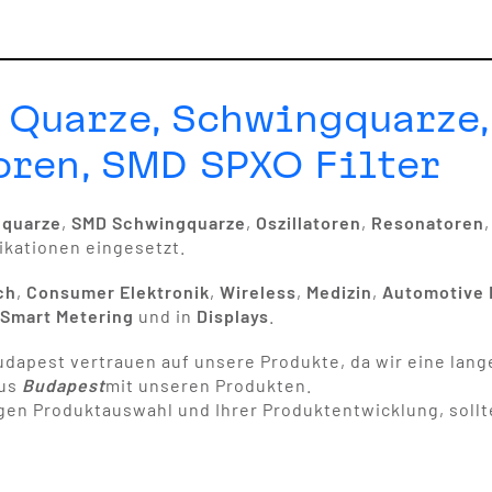
 Quarze, Schwingquarze
oren, SMD SPXO Filter
gquarze
,
SMD Schwingquarze
,
Oszillatoren
,
Resonatoren
ikationen eingesetzt.
ch
,
Consumer Elektronik
,
Wireless
,
Medizin
,
Automotive 
,
Smart Metering
und in
Displays
.
udapest vertrauen auf unsere Produkte, da wir eine lange
aus
Budapest
mit unseren Produkten.
igen Produktauswahl und Ihrer Produktentwicklung, sollt