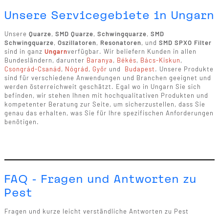
Unsere Servicegebiete in Ungarn
Unsere
Quarze
,
SMD Quarze
,
Schwingquarze
,
SMD
Schwingquarze
,
Oszillatoren
,
Resonatoren
, und
SMD SPXO Filter
sind in ganz
Ungarn
verfügbar. Wir beliefern Kunden in allen
Bundesländern, darunter
Baranya
,
Békés
,
Bács-Kiskun
,
Csongrád-Csanád
,
Nógrád
,
Győr
und
Budapest
. Unsere Produkte
sind für verschiedene Anwendungen und Branchen geeignet und
werden österreichweit geschätzt. Egal wo in Ungarn Sie sich
befinden, wir stehen Ihnen mit hochqualitativen Produkten und
kompetenter Beratung zur Seite, um sicherzustellen, dass Sie
genau das erhalten, was Sie für Ihre spezifischen Anforderungen
benötigen.
FAQ - Fragen und Antworten zu
Pest
Fragen und kurze leicht verständliche Antworten zu Pest