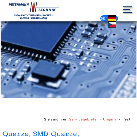
DE
EN
FR
ES
PL
IT
NL
HU
CS
Sie sind hier :
Servicegebiete
Ungarn
Pest
Quarze, SMD Quarze,