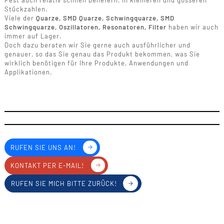
Pest auch relativ schnell beliefern, in kleineren und gösseren
Stückzahlen.
Viele der
Quarze, SMD Quarze, Schwingquarze, SMD
Schwingquarze, Oszillatoren, Resonatoren, Filter
haben wir auch
immer auf Lager.
Doch dazu beraten wir Sie gerne auch ausführlicher und
genauer, so das Sie genau das Produkt bekommen, was Sie
wirklich benötigen für Ihre Produkte, Anwendungen und
Applikationen.
RUFEN SIE UNS AN!
KONTAKT PER E-MAIL!
RUFEN SIE MICH BITTE ZURÜCK!