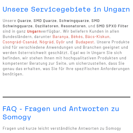
Unsere Servicegebiete in Ungarn
Unsere
Quarze
,
SMD Quarze
,
Schwingquarze
,
SMD
Schwingquarze
,
Oszillatoren
,
Resonatoren
, und
SMD SPXO Filter
sind in ganz
Ungarn
verfügbar. Wir beliefern Kunden in allen
Bundesländern, darunter
Baranya
,
Békés
,
Bács-Kiskun
,
Csongrád-Csanád
,
Nógrád
,
Győr
und
Budapest
. Unsere Produkte
sind für verschiedene Anwendungen und Branchen geeignet und
werden österreichweit geschätzt. Egal wo in Ungarn Sie sich
befinden, wir stehen Ihnen mit hochqualitativen Produkten und
kompetenter Beratung zur Seite, um sicherzustellen, dass Sie
genau das erhalten, was Sie für Ihre spezifischen Anforderungen
benötigen.
FAQ - Fragen und Antworten zu
Somogy
Fragen und kurze leicht verständliche Antworten zu Somogy