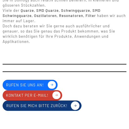
Sie in Somogy auch relativ schnell beliefern, in kleineren und
gösseren Stückzahlen.
Viele der
Quarze, SMD Quarze, Schwingquarze, SMD
Schwingquarze, Oszillatoren, Resonatoren, Filter
haben wir auch
immer auf Lager.
Doch dazu beraten wir Sie gerne auch ausführlicher und
genauer, so das Sie genau das Produkt bekommen, was Sie
wirklich benötigen für Ihre Produkte, Anwendungen und
Applikationen.
RUFEN SIE UNS AN!
KONTAKT PER E-MAIL!
RUFEN SIE MICH BITTE ZURÜCK!