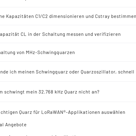
-Oszillatoren
en
ne Kapazitäten C1/C2 dimensionieren und Cstray bestimme
8 kHz Lösungen
apazität CL in der Schaltung messen und verifizieren
Quarze, SMD Quarze, 
erichte
altung von MHz-Schwingquarzen
Oszillatoren, Resonat
ellers empfohlen für Neuentwicklungen
Sie suchen in
Tolna
Quarze
, SMD Quarze, SMD Schwin
inde ich meinen Schwingquarz oder Quarzoszillator, schnell
Uhrenquarze
- SMD Uhrenquarze sowie auch
Quarzosz
ikresonatoren
in den verschiedensten Ausführungen?
Dann sind Sie bei uns genau Richtig.
 schwingt mein 32.768 kHz Quarz nicht an?
Außerdem bieten wir auch
Spannungsgesteuerter Qua
 Reference
VCTCXO - SMD OCXO und
Keramikresonatoren
und
Ke
an. Unsere Produkte sind alle in High Quality, lange li
ichtigen Quarz für LoRaWAN®-Applikationen auswählen
kleineren und gösseren Stückzahlen.
Viele der
Quarze, SMD Quarze, Schwingquarze, SMD Sc
al Angebote
Doch dazu beraten wir Sie gerne auch ausführlicher 