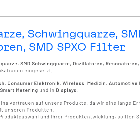
arze, Schwingquarze, S
oren, SMD SPXO Filter
gquarze
,
SMD Schwingquarze
,
Oszillatoren
,
Resonatoren
ikationen eingesetzt.
ch
,
Consumer Elektronik
,
Wireless
,
Medizin
,
Automotive 
,
Smart Metering
und in
Displays
.
lna vertrauen auf unsere Produkte, da wir eine lange Erh
it unseren Produkten.
n Produktauswahl und Ihrer Produktentwicklung, sollten S