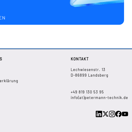
EN
S
KONTAKT
Lechwiesenstr. 13
D-86899 Landsberg
erklärung
+49 819 130 53 95
info(at)petermann-technik.de