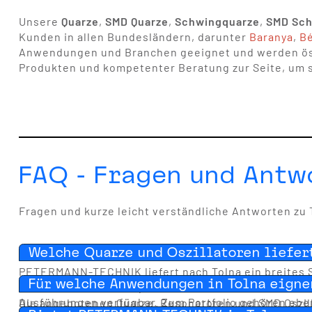
Unsere
Quarze
,
SMD Quarze
,
Schwingquarze
,
SMD Sch
Kunden in allen Bundesländern, darunter
Baranya
,
B
Anwendungen und Branchen geeignet und werden öster
Produkten und kompetenter Beratung zur Seite, um si
FAQ - Fragen und Antw
Fragen und kurze leicht verständliche Antworten zu 
Welche Quarze und Oszillatoren liefe
PETERMANN-TECHNIK liefert nach Tolna ein breites 
Für welche Anwendungen in Tolna eigne
unterschiedliche Frequenzbereiche von kHz bis MHz. 
Ausführungen verfügbar. Zum Portfolio gehören eb
Die angebotenen Quarze, Resonatoren und SMD Oszilla