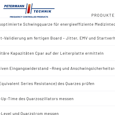
PRODUKTE
optimierte Schwingquarze für energieeffiziente Medizinte
ger
t-Validierung am fertigen Board – Jitter, EMV und Startver
ktübersicht
duct
itäre Kapazitäten Cpar auf der Leiterplatte ermitteln
 nach Referenz-Design (IC-Hersteller)
in
iven Eingangswiderstand −Rneg und Anschwingsicherheitsr
 nach Applikation
Equivalent Series Resistance) des Quarzes prüfen
eit
ingquarze
-Up-Time des Quarzoszillators messen
bote
Schwingquarze
-Level und Quarzstrom messen