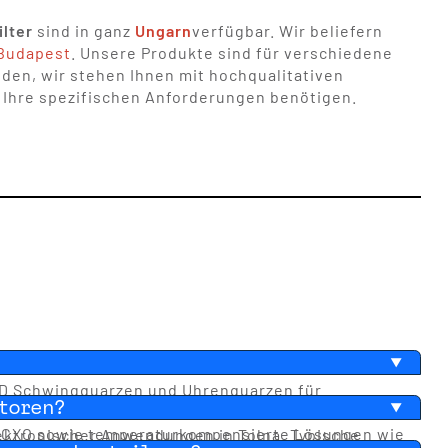
lter
sind in ganz
Ungarn
verfügbar. Wir beliefern
Budapest
. Unsere Produkte sind für verschiedene
den, wir stehen Ihnen mit hochqualitativen
r Ihre spezifischen Anforderungen benötigen.
MD Schwingquarzen und Uhrenquarzen für
atoren?
r, Ultra Low Power, SMD, MEMS und Silizium-
D VCXO sowie temperaturkompensierte Lösungen wie
lektronischer Anwendungen in Tolna. Typische