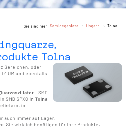
Servicegebiete
Ungarn
Tolna
Sie sind hier :
ingquarze,
rodukte Tolna
Hz Bereichen, oder
LIZIUM und ebenfalls
uarzoszillator
- SMD
r in SMD SPXO in
Tolna
eliefern, in
r auch immer auf Lager.
s Sie wirklich benötigen für Ihre Produkte,