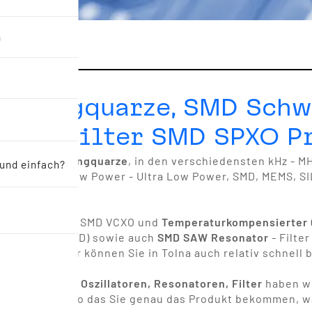
n
Schwingquarze, SMD Schw
oren, Filter SMD SPXO P
gquarze,
Schwingquarze
, in den verschiedensten kHz - M
 und einfach?
illatoren
in Low Power - Ultra Low Power, SMD, MEMS, SI
rzoszillator
- SMD VCXO und
Temperaturkompensierter Q
ramikfilter
(SMD) sowie auch
SMD SAW Resonator
- Filte
eferbar und wir können Sie in Tolna auch relativ schnell b
hwingquarze, Oszillatoren, Resonatoren, Filter
haben wi
und genauer, so das Sie genau das Produkt bekommen, wa