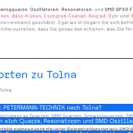
wingquarze
,
Oszillatoren
,
Resonatoren
, und
SMD SPXO Fi
ékés
,
Bács-Kiskun
,
Csongrád-Csanád
,
Nógrád
,
Győr
und
reichweit geschätzt. Egal wo in Ungarn Sie sich befin
cherzustellen, dass Sie genau das erhalten, was Sie fü
orten zu Tolna
Tolna
rt PETERMANN-TECHNIK nach Tolna?
Sortiment an Quarzen, SMD Quarzen, Schwingquarzen, S
n sich Quarze, Resonatoren und SMD Oszill
Darüber hinaus sind auch Quarzoszillatoren in Low Powe
enfalls spannungsgesteuerte Quarzoszillatoren wie SM
toren eignen sich für eine Vielzahl industrieller und e