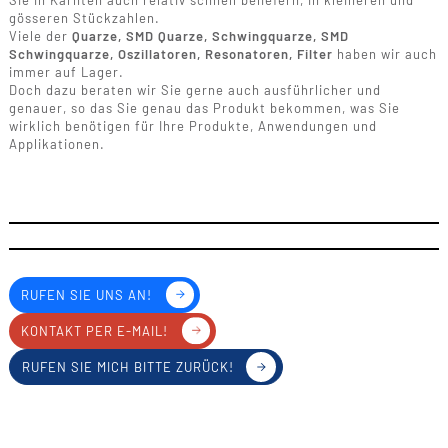
Sie in Kärnten auch relativ schnell beliefern, in kleineren und
gösseren Stückzahlen.
Viele der
Quarze, SMD Quarze, Schwingquarze, SMD
Schwingquarze, Oszillatoren, Resonatoren, Filter
haben wir auch
immer auf Lager.
Doch dazu beraten wir Sie gerne auch ausführlicher und
genauer, so das Sie genau das Produkt bekommen, was Sie
wirklich benötigen für Ihre Produkte, Anwendungen und
Applikationen.
RUFEN SIE UNS AN!
KONTAKT PER E-MAIL!
RUFEN SIE MICH BITTE ZURÜCK!