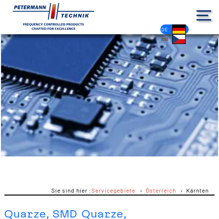
DE
EN
FR
ES
PL
IT
NL
HU
CS
Sie sind hier :
Servicegebiete
Österreich
Kärnten
Quarze, SMD Quarze,