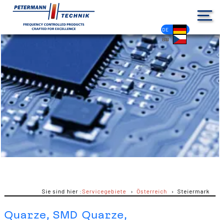
DE
EN
FR
ES
PL
IT
NL
HU
CS
Sie sind hier :
Servicegebiete
Österreich
Steiermark
Quarze, SMD Quarze,