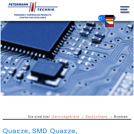
DE
EN
FR
ES
PL
IT
NL
HU
CS
Sie sind hier :
Servicegebiete
Deutschland
Bremen
Quarze, SMD Quarze,