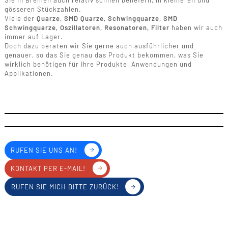
Sie in Bremen auch relativ schnell beliefern, in kleineren und
gösseren Stückzahlen.
Viele der
Quarze, SMD Quarze, Schwingquarze, SMD
Schwingquarze, Oszillatoren, Resonatoren, Filter
haben wir auch
immer auf Lager.
Doch dazu beraten wir Sie gerne auch ausführlicher und
genauer, so das Sie genau das Produkt bekommen, was Sie
wirklich benötigen für Ihre Produkte, Anwendungen und
Applikationen.
RUFEN SIE UNS AN!
KONTAKT PER E-MAIL!
RUFEN SIE MICH BITTE ZURÜCK!