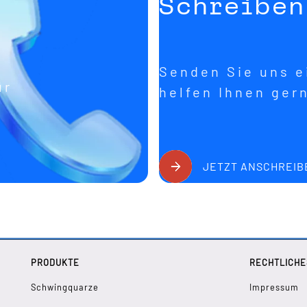
Schreiben
Senden Sie uns ei
ür
helfen Ihnen ger
JETZT ANSCHREIB
PRODUKTE
RECHTLICHE
Schwingquarze
Impressum