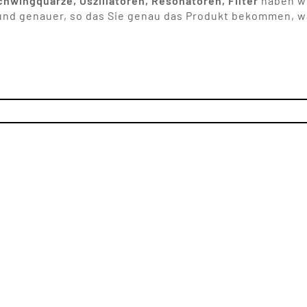
hwingquarze, Oszillatoren, Resonatoren, Filter
haben wi
und genauer, so das Sie genau das Produkt bekommen, wa