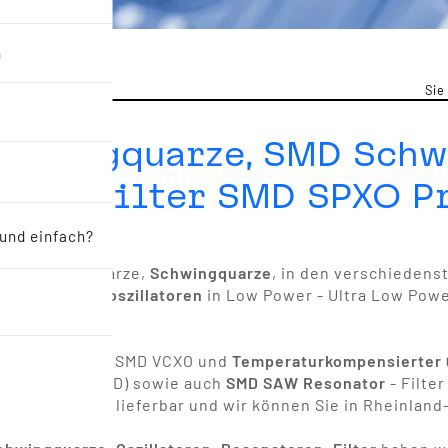
n
Sie
Schwingquarze, SMD Schw
oren, Filter SMD SPXO P
 und einfach?
SMD Schwingquarze,
Schwingquarze
, in den verschiedens
wie auch
Quarzoszillatoren
in Low Power - Ultra Low Powe
führungen?
rzoszillator
- SMD VCXO und
Temperaturkompensierter Q
ramikfilter
(SMD) sowie auch
SMD SAW Resonator
- Filte
 Quality, lange lieferbar und wir können Sie in Rheinland-
ahlen.