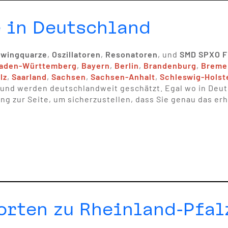
 in Deutschland
wingquarze
,
Oszillatoren
,
Resonatoren
, und
SMD SPXO Fi
aden-Württemberg
,
Bayern
,
Berlin
,
Brandenburg
,
Breme
lz
,
Saarland
,
Sachsen
,
Sachsen-Anhalt
,
Schleswig-Holst
d werden deutschlandweit geschätzt. Egal wo in Deutsc
 zur Seite, um sicherzustellen, dass Sie genau das erh
orten zu Rheinland-Pfal