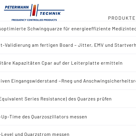
PRODUKTE
optimierte Schwingquarze für energieeffiziente Medizinte
ger
t-Validierung am fertigen Board – Jitter, EMV und Startver
ktübersicht
duct
itäre Kapazitäten Cpar auf der Leiterplatte ermitteln
 nach Referenz-Design (IC-Hersteller)
in
iven Eingangswiderstand −Rneg und Anschwingsicherheitsr
 nach Applikation
Equivalent Series Resistance) des Quarzes prüfen
eit
ingquarze
-Up-Time des Quarzoszillators messen
bote
Schwingquarze
-Level und Quarzstrom messen