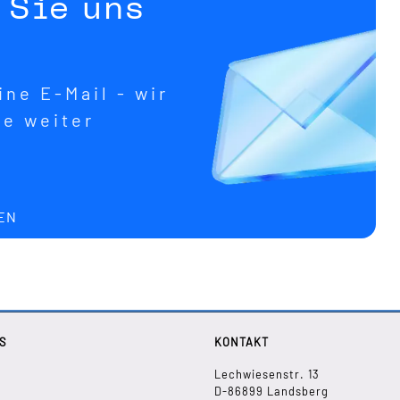
 Sie uns
ne E-Mail - wir
ne weiter
EN
S
KONTAKT
Lechwiesenstr. 13
D-86899 Landsberg