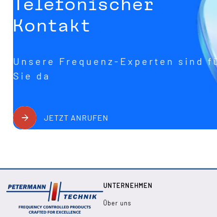
Telefonischer
Kontakt
Unsere Frequenz-Experten sind f
Sie da
JETZT ANRUFEN
UNTERNEHMEN
Über uns