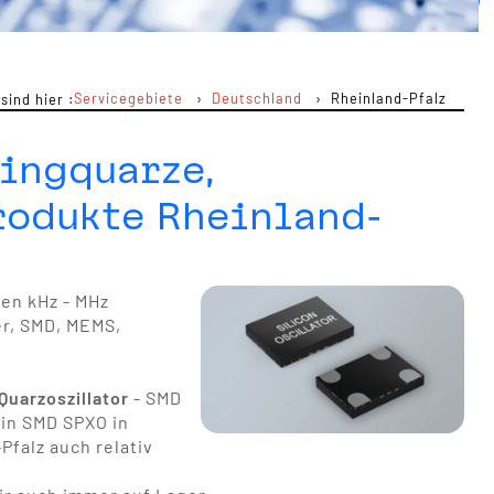
Servicegebiete
Deutschland
Rheinland-Pfalz
 sind hier :
ingquarze,
rodukte Rheinland-
ten kHz - MHz
r, SMD, MEMS,
uarzoszillator
- SMD
r in SMD SPXO in
Pfalz auch relativ