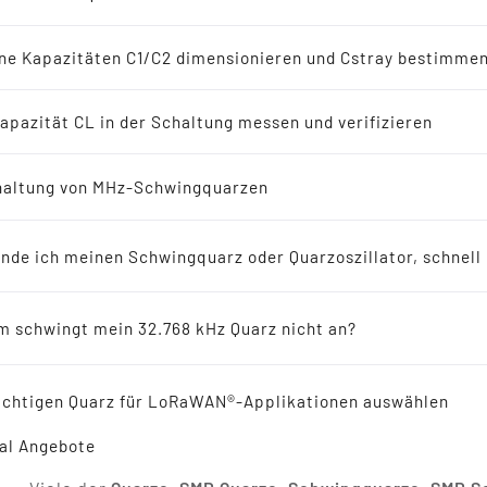
-Oszillatoren
en
ne Kapazitäten C1/C2 dimensionieren und Cstray bestimme
8 kHz Lösungen
apazität CL in der Schaltung messen und verifizieren
Quarze, SMD Quarze, 
erichte
altung von MHz-Schwingquarzen
Oszillatoren, Resonat
ellers empfohlen für Neuentwicklungen
Pfalz
inde ich meinen Schwingquarz oder Quarzoszillator, schnell
ikresonatoren
Sie suchen in
Rheinland-Pfalz
Quarze
, SMD Quarze, 
Bereichen, oder
Uhrenquarze
- SMD Uhrenquarze so
 schwingt mein 32.768 kHz Quarz nicht an?
SILIZIUM und ebenfalls in den verschiedensten Aus
Dann sind Sie bei uns genau Richtig.
 Reference
Außerdem bieten wir auch
Spannungsgesteuerter Qua
ichtigen Quarz für LoRaWAN®-Applikationen auswählen
VCTCXO - SMD OCXO und
Keramikresonatoren
und
Ke
Rheinland-Pfalz
an. Unsere Produkte sind alle in High
al Angebote
schnell beliefern, in kleineren und gösseren Stückz