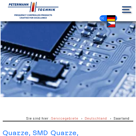
DE
EN
FR
ES
PL
IT
NL
HU
CS
Sie sind hier :
Servicegebiete
Deutschland
Saarland
Quarze, SMD Quarze,