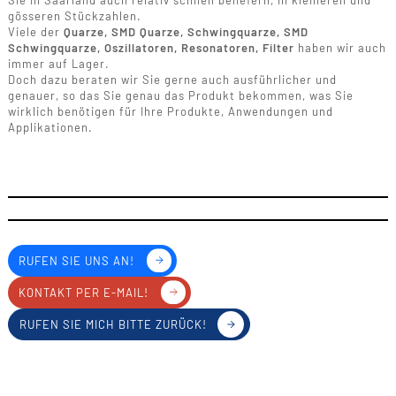
Sie in Saarland auch relativ schnell beliefern, in kleineren und
gösseren Stückzahlen.
Viele der
Quarze, SMD Quarze, Schwingquarze, SMD
Schwingquarze, Oszillatoren, Resonatoren, Filter
haben wir auch
immer auf Lager.
Doch dazu beraten wir Sie gerne auch ausführlicher und
genauer, so das Sie genau das Produkt bekommen, was Sie
wirklich benötigen für Ihre Produkte, Anwendungen und
Applikationen.
RUFEN SIE UNS AN!
KONTAKT PER E-MAIL!
RUFEN SIE MICH BITTE ZURÜCK!